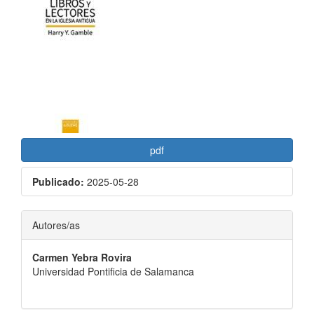
lateral
del
artículo
pdf
Publicado:
2025-05-28
Contenido
Autores/as
principal
Carmen Yebra Rovira
del
Universidad Pontificia de Salamanca
artículo