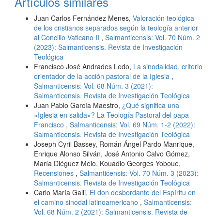
Artículos similares
Juan Carlos Fernández Menes,
Valoración teológica
de los cristianos separados según la teología anterior
al Concilio Vaticano II
,
Salmanticensis: Vol. 70 Núm. 2
(2023): Salmanticensis. Revista de Investigación
Teológica
Francisco José Andrades Ledo,
La sinodalidad, criterio
orientador de la acción pastoral de la Iglesia
,
Salmanticensis: Vol. 68 Núm. 3 (2021):
Salmanticensis. Revista de Investigación Teológica
Juan Pablo García Maestro,
¿Qué significa una
«Iglesia en salida»? La Teología Pastoral del papa
Francisco
,
Salmanticensis: Vol. 69 Núm. 1-2 (2022):
Salmanticensis. Revista de Investigación Teológica
Joseph Cyril Bassey, Román Ángel Pardo Manrique,
Enrique Alonso Silván, José Antonio Calvo Gómez,
María Diéguez Melo, Kouadio Georges Yoboue,
Recensiones
,
Salmanticensis: Vol. 70 Núm. 3 (2023):
Salmanticensis. Revista de Investigación Teológica
Carlo María Galli,
El don desbordante del Espíritu en
el camino sinodal latinoamericano
,
Salmanticensis:
Vol. 68 Núm. 2 (2021): Salmanticensis. Revista de