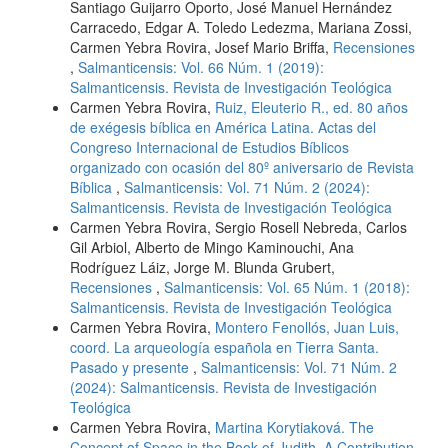
Santiago Guijarro Oporto, José Manuel Hernández
Carracedo, Edgar A. Toledo Ledezma, Mariana Zossi,
Carmen Yebra Rovira, Josef Mario Briffa,
Recensiones
,
Salmanticensis: Vol. 66 Núm. 1 (2019):
Salmanticensis. Revista de Investigación Teológica
Carmen Yebra Rovira,
Ruiz, Eleuterio R., ed. 80 años
de exégesis bíblica en América Latina. Actas del
Congreso Internacional de Estudios Bíblicos
organizado con ocasión del 80º aniversario de Revista
Bíblica
,
Salmanticensis: Vol. 71 Núm. 2 (2024):
Salmanticensis. Revista de Investigación Teológica
Carmen Yebra Rovira, Sergio Rosell Nebreda, Carlos
Gil Arbiol, Alberto de Mingo Kaminouchi, Ana
Rodríguez Láiz, Jorge M. Blunda Grubert,
Recensiones
,
Salmanticensis: Vol. 65 Núm. 1 (2018):
Salmanticensis. Revista de Investigación Teológica
Carmen Yebra Rovira,
Montero Fenollós, Juan Luis,
coord. La arqueología española en Tierra Santa.
Pasado y presente
,
Salmanticensis: Vol. 71 Núm. 2
(2024): Salmanticensis. Revista de Investigación
Teológica
Carmen Yebra Rovira,
Martina Korytiaková. The
Concept of Space in the Book of Judith. A Contribution