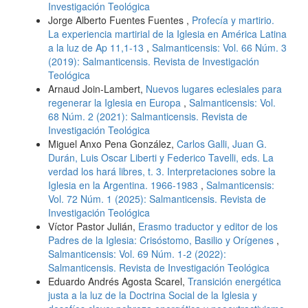
Investigación Teológica
Jorge Alberto Fuentes Fuentes ,
Profecía y martirio.
La experiencia martirial de la Iglesia en América Latina
a la luz de Ap 11,1-13
,
Salmanticensis: Vol. 66 Núm. 3
(2019): Salmanticensis. Revista de Investigación
Teológica
Arnaud Join-Lambert,
Nuevos lugares eclesiales para
regenerar la Iglesia en Europa
,
Salmanticensis: Vol.
68 Núm. 2 (2021): Salmanticensis. Revista de
Investigación Teológica
Miguel Anxo Pena González,
Carlos Galli, Juan G.
Durán, Luis Oscar Liberti y Federico Tavelli, eds. La
verdad los hará libres, t. 3. Interpretaciones sobre la
Iglesia en la Argentina. 1966-1983
,
Salmanticensis:
Vol. 72 Núm. 1 (2025): Salmanticensis. Revista de
Investigación Teológica
Víctor Pastor Julián,
Erasmo traductor y editor de los
Padres de la Iglesia: Crisóstomo, Basilio y Orígenes
,
Salmanticensis: Vol. 69 Núm. 1-2 (2022):
Salmanticensis. Revista de Investigación Teológica
Eduardo Andrés Agosta Scarel,
Transición energética
justa a la luz de la Doctrina Social de la Iglesia y