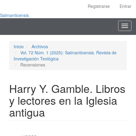
Navegación
Registrarse
Entrar
principal
Contenido
Salmanticensis
principal
Toggl
Barra
navig
lateral
Inicio
Archivos
Vol. 72 Núm. 1 (2025): Salmanticensis. Revista de
Investigación Teológica
Recensiones
Harry Y. Gamble. Libros
y lectores en la Iglesia
antigua
Barra