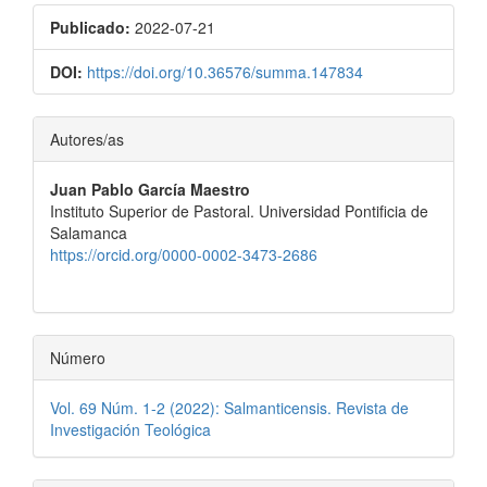
Publicado:
2022-07-21
DOI:
https://doi.org/10.36576/summa.147834
Contenido
Autores/as
principal
Juan Pablo García Maestro
del
Instituto Superior de Pastoral. Universidad Pontificia de
artículo
Salamanca
https://orcid.org/0000-0002-3473-2686
Número
Vol. 69 Núm. 1-2 (2022): Salmanticensis. Revista de
Investigación Teológica