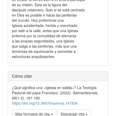
de su misión. Esta es la figura del
discípulo misionero. Solo si se está centrado
en Dios es posible ir hacia las periferias
del mundo. Hoy preferimos una
Iglesia accidentada, herida y manchada
por salir a la calle, antes que una Iglesia
enferma por la comodidad de aferrarse
a las propias seguridades, una Iglesia
que salga a las periferias, más que una
temerosa de equivocarse y sometida a
estructuras anquilosantes
Detalles
Cómo citar
del
¿Qué significa una «Iglesia en salida»? La Teología
artículo
Pastoral del papa Francisco. (2022).
Salmanticensis
,
69
(1-2), 161-180.
https://doi.org/10.36576/summa.147834
Más formatos de cita
Descargar cita