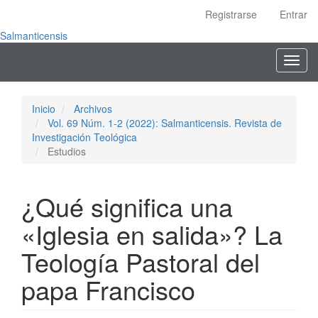
Navegación
Registrarse
Entrar
principal
Contenido
Salmanticensis
principal
Toggl
Barra
navig
lateral
Inicio
Archivos
Vol. 69 Núm. 1-2 (2022): Salmanticensis. Revista de
Investigación Teológica
Estudios
¿Qué significa una
«Iglesia en salida»? La
Teología Pastoral del
papa Francisco