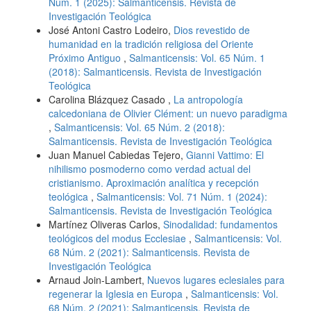
Núm. 1 (2025): Salmanticensis. Revista de
Investigación Teológica
José Antoni Castro Lodeiro,
Dios revestido de
humanidad en la tradición religiosa del Oriente
Próximo Antiguo
,
Salmanticensis: Vol. 65 Núm. 1
(2018): Salmanticensis. Revista de Investigación
Teológica
Carolina Blázquez Casado ,
La antropología
calcedoniana de Olivier Clément: un nuevo paradigma
,
Salmanticensis: Vol. 65 Núm. 2 (2018):
Salmanticensis. Revista de Investigación Teológica
Juan Manuel Cabiedas Tejero,
Gianni Vattimo: El
nihilismo posmoderno como verdad actual del
cristianismo. Aproximación analítica y recepción
teológica
,
Salmanticensis: Vol. 71 Núm. 1 (2024):
Salmanticensis. Revista de Investigación Teológica
Martínez Oliveras Carlos,
Sinodalidad: fundamentos
teológicos del modus Ecclesiae
,
Salmanticensis: Vol.
68 Núm. 2 (2021): Salmanticensis. Revista de
Investigación Teológica
Arnaud Join-Lambert,
Nuevos lugares eclesiales para
regenerar la Iglesia en Europa
,
Salmanticensis: Vol.
68 Núm. 2 (2021): Salmanticensis. Revista de