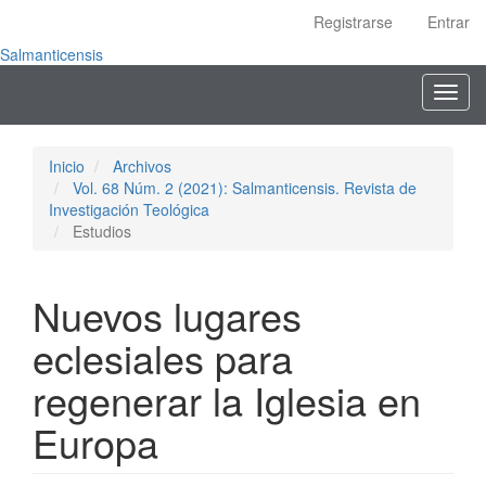
Navegación
Registrarse
Entrar
principal
Contenido
Salmanticensis
principal
Toggl
Barra
navig
lateral
Inicio
Archivos
Vol. 68 Núm. 2 (2021): Salmanticensis. Revista de
Investigación Teológica
Estudios
Nuevos lugares
eclesiales para
regenerar la Iglesia en
Europa