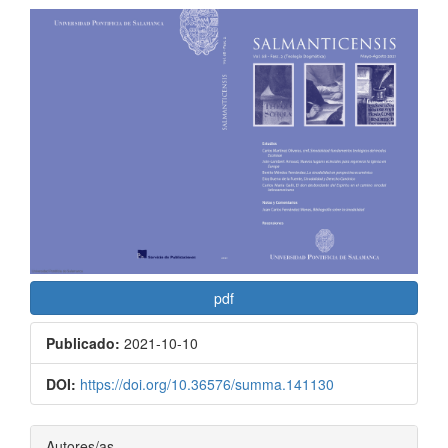
Barra
lateral
del
artículo
pdf
Publicado:
2021-10-10
DOI:
https://doi.org/10.36576/summa.141130
Contenido
Autores/as