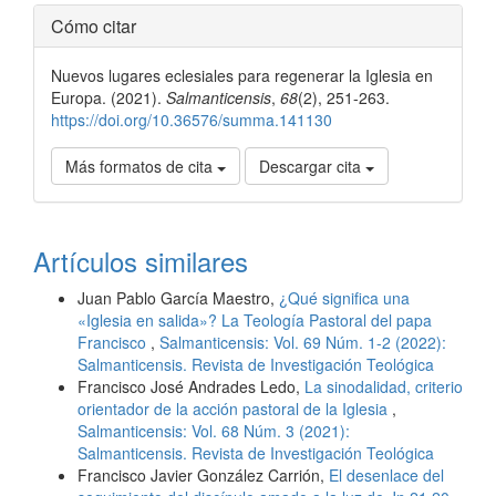
Detalles
Cómo citar
del
Nuevos lugares eclesiales para regenerar la Iglesia en
artículo
Europa. (2021).
Salmanticensis
,
68
(2), 251-263.
https://doi.org/10.36576/summa.141130
Más formatos de cita
Descargar cita
Artículos similares
Juan Pablo García Maestro,
¿Qué significa una
«Iglesia en salida»? La Teología Pastoral del papa
Francisco
,
Salmanticensis: Vol. 69 Núm. 1-2 (2022):
Salmanticensis. Revista de Investigación Teológica
Francisco José Andrades Ledo,
La sinodalidad, criterio
orientador de la acción pastoral de la Iglesia
,
Salmanticensis: Vol. 68 Núm. 3 (2021):
Salmanticensis. Revista de Investigación Teológica
Francisco Javier González Carrión,
El desenlace del