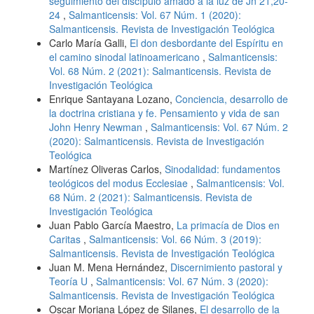
seguimiento del discípulo amado a la luz de Jn 21,20-
24
,
Salmanticensis: Vol. 67 Núm. 1 (2020):
Salmanticensis. Revista de Investigación Teológica
Carlo María Galli,
El don desbordante del Espíritu en
el camino sinodal latinoamericano
,
Salmanticensis:
Vol. 68 Núm. 2 (2021): Salmanticensis. Revista de
Investigación Teológica
Enrique Santayana Lozano,
Conciencia, desarrollo de
la doctrina cristiana y fe. Pensamiento y vida de san
John Henry Newman
,
Salmanticensis: Vol. 67 Núm. 2
(2020): Salmanticensis. Revista de Investigación
Teológica
Martínez Oliveras Carlos,
Sinodalidad: fundamentos
teológicos del modus Ecclesiae
,
Salmanticensis: Vol.
68 Núm. 2 (2021): Salmanticensis. Revista de
Investigación Teológica
Juan Pablo García Maestro,
La primacía de Dios en
Caritas
,
Salmanticensis: Vol. 66 Núm. 3 (2019):
Salmanticensis. Revista de Investigación Teológica
Juan M. Mena Hernández,
Discernimiento pastoral y
Teoría U
,
Salmanticensis: Vol. 67 Núm. 3 (2020):
Salmanticensis. Revista de Investigación Teológica
Oscar Moriana López de Silanes,
El desarrollo de la