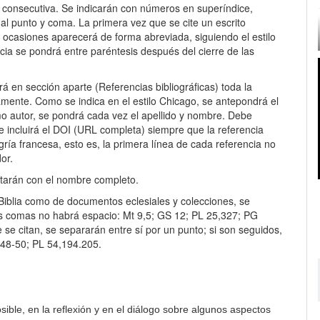
 consecutiva. Se indicarán con números en superíndice,
 al punto y coma. La primera vez que se cite un escrito
s ocasiones aparecerá de forma abreviada, siguiendo el estilo
rencia se pondrá entre paréntesis después del cierre de las
rá en sección aparte (Referencias bibliográficas) toda la
icamente. Como se indica en el estilo Chicago, se antepondrá el
smo autor, se pondrá cada vez el apellido y nombre. Debe
e incluirá el DOI (URL completa) siempre que la referencia
ía francesa, esto es, la primera línea de cada referencia no
or.
citarán con el nombre completo.
 Biblia como de documentos eclesiales y colecciones, se
as comas no habrá espacio: Mt 9,5; GS 12; PL 25,327; PG
e se citan, se separarán entre sí por un punto; si son seguidos,
 48-50; PL 54,194.205.
ible, en la reflexión y en el diálogo sobre algunos aspectos