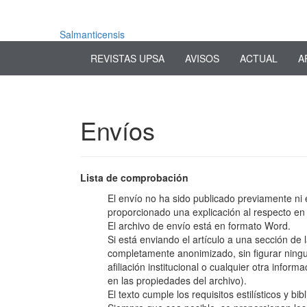
Navegación
principal
Contenido
Salmanticensis
principal
REVISTAS UPSA
AVISOS
ACTUAL
A
Barra
lateral
Envíos
Lista de comprobación
El envío no ha sido publicado previamente ni 
proporcionado una explicación al respecto en 
El archivo de envío está en formato Word.
Si está enviando el artículo a una sección de l
completamente anonimizado, sin figurar ningu
afiliación institucional o cualquier otra infor
en las propiedades del archivo).
El texto cumple los requisitos estilísticos y bi