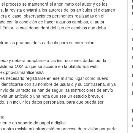
o el proceso se mantendrá el anonimato del autor y de los
 la revista enviará a los autores de los artículos el dictamen
 fuera el caso, observaciones pertinentes realizadas en el
tado con la condición de hacer algunos cambios, el autor
el Editor, lo cual dependerá del tipo de cambios que deba
n las pruebas de su artículo para su corrección.
nado
y deberá adaptarse a las instrucciones dadas por la
 sistema
OJS, al
que se accede en la plataforma web
ndex.php/salmanticensis/.
e, es necesario registrarse en ese mismo lugar como nuevo
o identificarse con su nombre de usuario y su contraseña, si ya
envío de un texto se han de seguir las instrucciones de envío
nvía un artículo o una nota que sea un estudio breve, el
, sin incluir los datos personales, para que pueda ser
implica:
ado previamente en soporte de papel o digital.
 otra revista mientras esté en proceso de revisión por parte