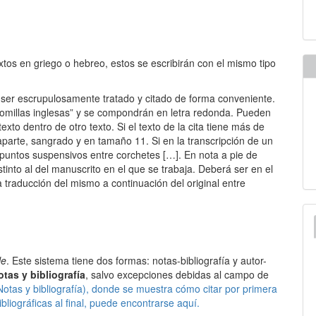
tos en griego o hebreo, estos se escribirán con el mismo tipo
ser escrupulosamente tratado y citado de forma conveniente.
 “comillas inglesas” y se compondrán en letra redonda. Pueden
texto dentro de otro texto. Si el texto de la cita tiene más de
 aparte, sangrado y en tamaño 11. Si en la transcripción de un
s puntos suspensivos entre corchetes […]. En nota a pie de
tinto al del manuscrito en el que se trabaja. Deberá ser en el
a traducción del mismo a continuación del original entre
le
. Este sistema tiene dos formas: notas-bibliografía y autor-
tas y bibliografía
, salvo excepciones debidas al campo de
Notas y bibliografía), donde se muestra cómo citar por primera
ibliográficas al final, puede encontrarse aquí.