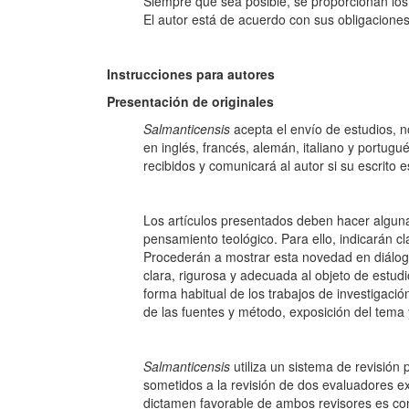
Siempre que sea posible, se proporcionan los
El autor está de acuerdo con sus obligacione
Instrucciones para autores
Presentación de originales
Salmanticensis
acepta el envío de estudios, 
en inglés, francés, alemán, italiano y portugu
recibidos y comunicará al autor si su escrito e
Los artículos presentados deben hacer alguna
pensamiento teológico. Para ello, indicarán cl
Procederán a mostrar esta novedad en diálogo
clara, rigurosa y adecuada al objeto
forma habitual de los trabajos de investigació
de las fuentes y método, exposición del tema 
Salmanticensis
utiliza un sistema de revisió
sometidos a la revisión de dos evaluadores ex
dictamen favorable de ambos revisores es con