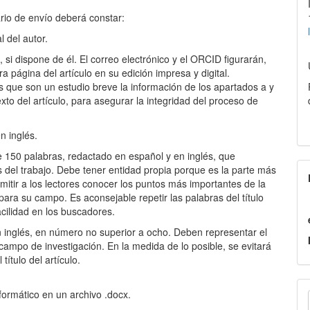
.
rio de envío deberá constar:
l del autor.
si dispone de él. El correo electrónico y el ORCID figurarán,
a página del artículo en su edición impresa y digital.
s que son un estudio breve la información de los apartados a y
to del artículo, para asegurar la integridad del proceso de
n inglés.
 150 palabras, redactado en español y en inglés, que
 del trabajo. Debe tener entidad propia porque es la parte más
ermitir a los lectores conocer los puntos más importantes de la
 para su campo. Es aconsejable repetir las palabras del título
cilidad en los buscadores.
n inglés, en número no superior a ocho. Deben representar el
 campo de investigación. En la medida de lo posible, se evitará
ncidan con las del título del artículo.
E
formático en un archivo .docx.