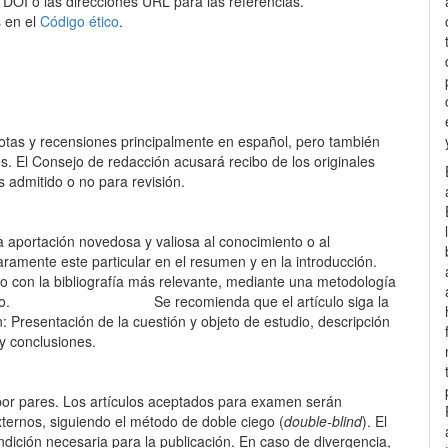
 DOI o las direcciones URL para las referencias.
s en el
Código ético
.
notas y recensiones principalmente en español, pero también
és. El Consejo de redacción acusará recibo de los originales
s admitido o no para revisión.
 aportación novedosa y valiosa al conocimiento o al
aramente este particular en el resumen y en la introducción.
 con la bibliografía más relevante, mediante una metodología
 de estudio. Se recomienda que el artículo siga la
n: Presentación de la cuestión y objeto de estudio, descripción
y conclusiones.
n por pares. Los artículos aceptados para examen serán
ternos, siguiendo el método de doble ciego (
double-blind
). El
dición necesaria para la publicación. En caso de divergencia,