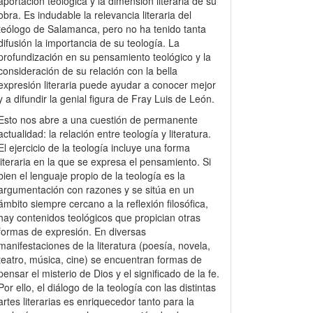
aportación teológica y la dimensión literaria de su
obra. Es indudable la relevancia literaria del
teólogo de Salamanca, pero no ha tenido tanta
difusión la importancia de su teología. La
profundización en su pensamiento teológico y la
consideración de su relación con la bella
expresión literaria puede ayudar a conocer mejor
y a difundir la genial figura de Fray Luis de León.
Esto nos abre a una cuestión de permanente
actualidad: la relación entre teología y literatura.
El ejercicio de la teología incluye una forma
literaria en la que se expresa el pensamiento. Si
bien el lenguaje propio de la teología es la
argumentación con razones y se sitúa en un
ámbito siempre cercano a la reflexión filosófica,
hay contenidos teológicos que propician otras
formas de expresión. En diversas
manifestaciones de la literatura (poesía, novela,
teatro, música, cine) se encuentran formas de
pensar el misterio de Dios y el significado de la fe.
Por ello, el diálogo de la teología con las distintas
artes literarias es enriquecedor tanto para la