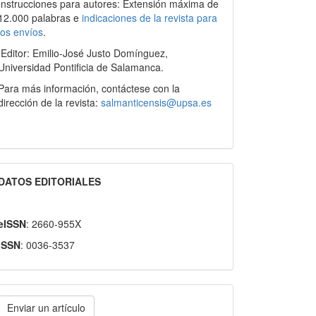
Instrucciones para autores: Extensión máxima de
12.000 palabras e
indicaciones de la revista para
los envíos
.
Editor: Emilio-José Justo Domínguez,
Universidad Pontificia de Salamanca.
Para más información, contáctese con la
dirección de la revista:
salmanticensis@upsa.es
DATOS EDITORIALES
eISSN
: 2660-955X
ISSN
: 0036-3537
nviar
Enviar un artículo