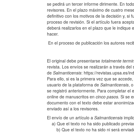
se pedirá un tercer informe dirimente. En tod
revisores. En el plazo máximo de cuatro meses,
definitivo con los motivos de la decisión y, si
proceso de revisión. Si el artículo fuera acep
deberá realizarlos en el plazo que le indique 
hacer.
En el proceso de publicación los autores recibirá
El original debe presentarse
totalmente termi
revista. Los envíos se realizarán a través del
de
Salmanticensis
: https://revistas.upsa.es/i
Para ello, si es la primera vez que se acced
usuario de la plataforma de
Salmanticensis
, 
se registró anteriormente. Para completar el 
online de manuscritos en
cinco pasos
.
Si se e
documento con el texto debe estar anonimizado
enviado así a los revisores.
El envío de un artículo a
Salmanticensis
a) Que el texto no ha sido public
b) Que el texto no ha sido ni será enviado a