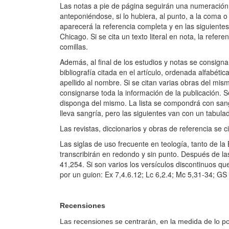
Las notas a pie de página seguirán una numeración
anteponiéndose, si lo hubiera, al punto, a la coma o
aparecerá la referencia completa y en las siguiente
Chicago. Si se cita un texto literal en nota, la refe
comillas.
Además, al final de los estudios y notas se consigna
bibliografía citada en el artículo, ordenada alfabét
apellido al nombre. Si se citan varias obras del mi
consignarse toda la información de la publicación. S
disponga del mismo. La lista se compondrá con sangr
lleva sangría, pero las siguientes van con un tabulad
Las revistas, diccionarios y obras de referencia se 
Las siglas de uso frecuente en teología, tanto de la
transcribirán en redondo y sin punto. Después de l
41,254. Si son varios los versículos discontinuos qu
por un guion: Ex 7,4.6.12; Lc 6,2.4; Mc 5,31-34; GS
Recensiones
Las recensiones se centrarán, en la medida de lo pos