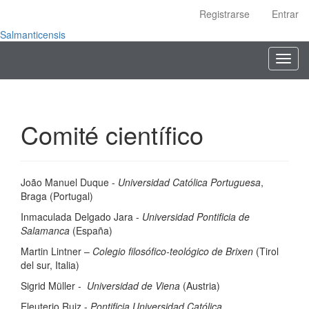
Navegación
Registrarse
Entrar
principal
Contenido
Salmanticensis
principal
Toggl
Barra
navig
lateral
Comité científico
João Manuel Duque -
Universidad Católica Portuguesa
,
Braga (Portugal)
Inmaculada Delgado Jara -
Universidad Pontificia de
Salamanca
(España)
Martin Lintner –
Colegio filosófico-teológico de Brixen
(Tirol
del sur, Italia)
Sigrid Müller -
Universidad de Viena
(Austria)
Eleuterio Ruiz -
Pontificia Universidad Católica