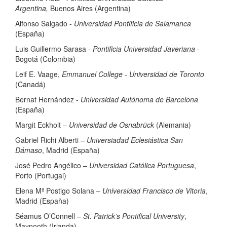
Argentina,
Buenos Aires (Argentina)
Alfonso Salgado -
Universidad Pontificia de Salamanca
(España)
Luis Guillermo Sarasa -
Pontificia Universidad Javeriana
-
Bogotá (Colombia)
Leif E. Vaage,
Emmanuel College
-
Universidad de Toronto
(Canadá)
Bernat Hernández -
Universidad Autónoma de Barcelona
(España)
Margit Eckholt –
Universidad de Osnabrück
(Alemania)
Gabriel Richi Alberti –
Universiadad Eclesiástica San
Dámaso
, Madrid (España)
José Pedro Angélico –
Universidad Católica Portuguesa
,
Porto (Portugal)
Elena Mª Postigo Solana –
Universidad Francisco de Vitoria
,
Madrid (España)
Séamus O’Connell –
St. Patrick’s Pontifical University
,
Maynooth (Irlanda)