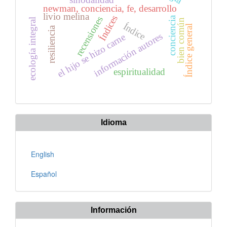
newman, conciencia, fe, desarrollo
livio melina
Índices
recensiones
conciencia
ecología integral
bien común
Índice
Índice general
resiliencia
información autores
el hijo se hizo carne
espiritualidad
Idioma
English
Español
Información