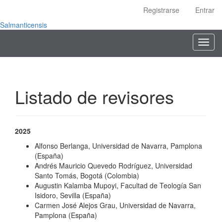
Navegación
Registrarse
Entrar
principal
Contenido
Salmanticensis
principal
Toggl
Barra
navig
lateral
Listado de revisores
2025
Alfonso Berlanga, Universidad de Navarra, Pamplona
(España)
Andrés Mauricio Quevedo Rodríguez, Universidad
Santo Tomás, Bogotá (Colombia)
Augustin Kalamba Mupoyi, Facultad de Teología San
Isidoro, Sevilla (España)
Carmen José Alejos Grau, Universidad de Navarra,
Pamplona (España)