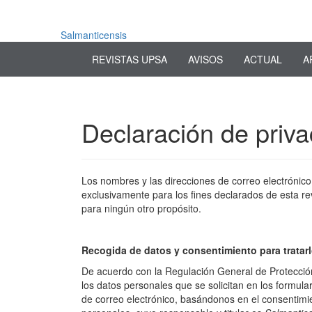
Navegación
principal
Contenido
Salmanticensis
principal
REVISTAS UPSA
AVISOS
ACTUAL
A
Barra
lateral
Declaración de priva
Los nombres y las direcciones de correo electrónico in
exclusivamente para los fines declarados de esta re
para ningún otro propósito.
Recogida de datos y consentimiento para tratar
De acuerdo con la Regulación General de Protecció
los datos personales que se solicitan en los formula
de correo electrónico, basándonos en el consentimie