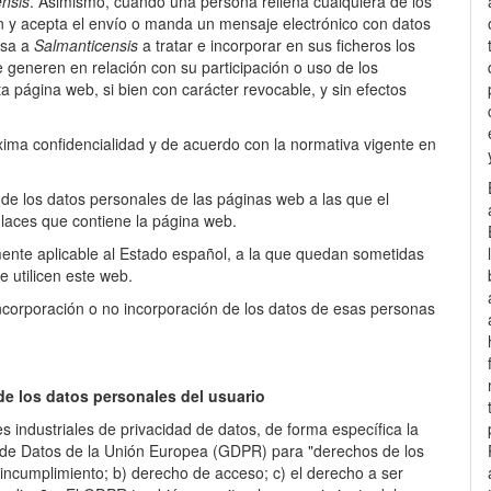
nsis
. Asimismo, cuando una persona rellena cualquiera de los
an y acepta el envío o manda un mensaje electrónico con datos
esa a
Salmanticensis
a tratar e incorporar en sus ficheros los
e generen en relación con su participación o uso de los
ta página web, si bien con carácter revocable, y sin efectos
xima confidencialidad y de acuerdo con la normativa vigente en
 de los datos personales de las páginas web a las que el
nlaces que contiene la página web.
mente aplicable al Estado español, a la que quedan sometidas
e utilicen este web.
incorporación o no incorporación de los datos de esas personas
de los datos personales del usuario
s industriales de privacidad de datos, de forma específica la
n de Datos de la Unión Europea (GDPR) para "derechos de los
e incumplimiento; b) derecho de acceso; c) el derecho a ser