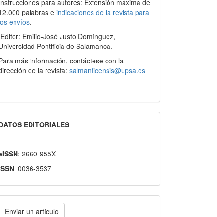
Instrucciones para autores: Extensión máxima de
12.000 palabras e
indicaciones de la revista para
los envíos
.
Editor: Emilio-José Justo Domínguez,
Universidad Pontificia de Salamanca.
Para más información, contáctese con la
dirección de la revista:
salmanticensis@upsa.es
DATOS EDITORIALES
eISSN
: 2660-955X
ISSN
: 0036-3537
nviar
Enviar un artículo