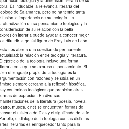
aportación teológica y la dimensión literaria de su
obra. Es indudable la relevancia literaria del
teólogo de Salamanca, pero no ha tenido tanta
difusión la importancia de su teología. La
profundización en su pensamiento teológico y la
consideración de su relación con la bella
expresión literaria puede ayudar a conocer mejor
y a difundir la genial figura de Fray Luis de León.
Esto nos abre a una cuestión de permanente
actualidad: la relación entre teología y literatura.
El ejercicio de la teología incluye una forma
literaria en la que se expresa el pensamiento. Si
bien el lenguaje propio de la teología es la
argumentación con razones y se sitúa en un
ámbito siempre cercano a la reflexión filosófica,
hay contenidos teológicos que propician otras
formas de expresión. En diversas
manifestaciones de la literatura (poesía, novela,
teatro, música, cine) se encuentran formas de
pensar el misterio de Dios y el significado de la fe.
Por ello, el diálogo de la teología con las distintas
artes literarias es enriquecedor tanto para la