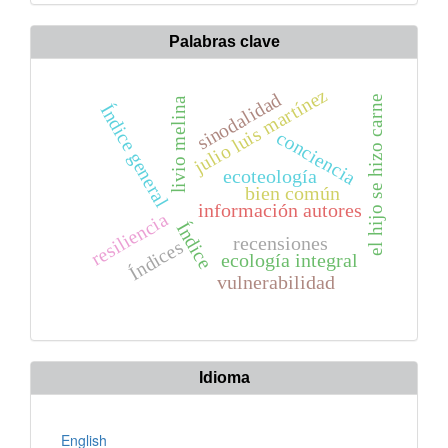
artículo
Palabras clave
julio luis martínez
sinodalidad
el hijo se hizo carne
livio melina
Índice general
conciencia
ecoteología
bien común
información autores
resiliencia
Índice
recensiones
Índices
ecología integral
vulnerabilidad
Idioma
English