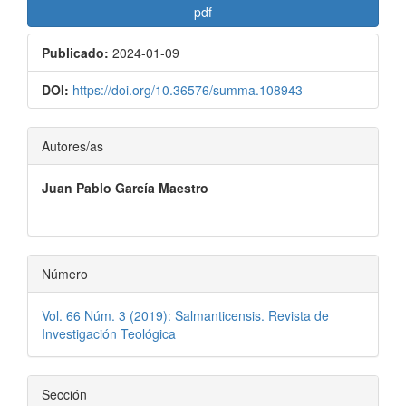
Barra
pdf
lateral
Publicado:
2024-01-09
del
artículo
DOI:
https://doi.org/10.36576/summa.108943
Contenido
Autores/as
principal
Juan Pablo García Maestro
del
artículo
Número
Vol. 66 Núm. 3 (2019): Salmanticensis. Revista de
Investigación Teológica
Sección