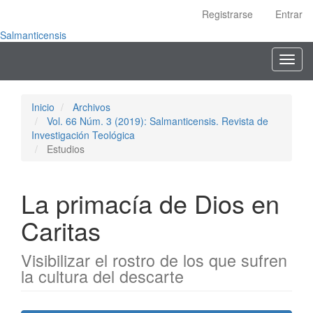
Navegación
Registrarse
Entrar
principal
Contenido
Salmanticensis
principal
Toggl
Barra
navig
lateral
Inicio
Archivos
Vol. 66 Núm. 3 (2019): Salmanticensis. Revista de
Investigación Teológica
Estudios
La primacía de Dios en
Caritas
Visibilizar el rostro de los que sufren
la cultura del descarte