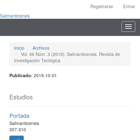
Navegación
Registrarse
Entrar
principal
Contenido
Salmanticensis
principal
Toggl
Barra
navig
lateral
Inicio
Archivos
Vol. 66 Núm. 3 (2019): Salmanticensis. Revista de
Investigación Teológica
Publicado:
2019-10-01
Estudios
Portada
Salmanticensis
307-310