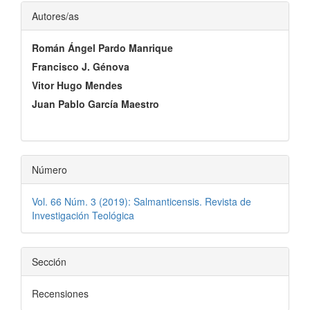
artículo
Contenido
Autores/as
principal
Román Ángel Pardo Manrique
del
Francisco J. Génova
artículo
Vitor Hugo Mendes
Juan Pablo García Maestro
Número
Vol. 66 Núm. 3 (2019): Salmanticensis. Revista de
Investigación Teológica
Sección
Recensiones