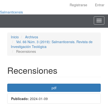
Navegación
Registrarse
Entrar
principal
Contenido
Salmanticensis
principal
Toggl
Barra
navig
lateral
Inicio
Archivos
Vol. 66 Núm. 3 (2019): Salmanticensis. Revista de
Investigación Teológica
Recensiones
Recensiones
Barra
pdf
lateral
Publicado:
2024-01-09
del