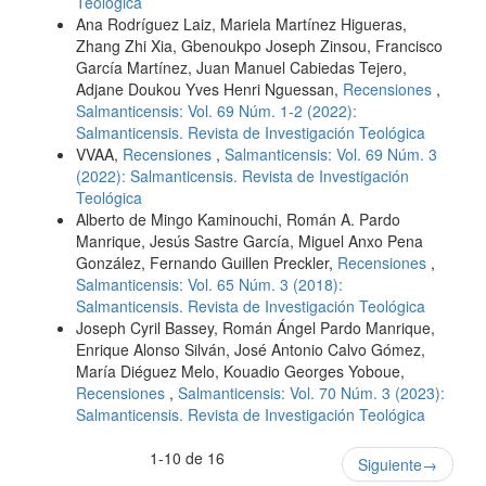
Teológica
Ana Rodríguez Laiz, Mariela Martínez Higueras,
Zhang Zhi Xia, Gbenoukpo Joseph Zinsou, Francisco
García Martínez, Juan Manuel Cabiedas Tejero,
Adjane Doukou Yves Henri Nguessan,
Recensiones
,
Salmanticensis: Vol. 69 Núm. 1-2 (2022):
Salmanticensis. Revista de Investigación Teológica
VVAA,
Recensiones
,
Salmanticensis: Vol. 69 Núm. 3
(2022): Salmanticensis. Revista de Investigación
Teológica
Alberto de Mingo Kaminouchi, Román A. Pardo
Manrique, Jesús Sastre García, Miguel Anxo Pena
González, Fernando Guillen Preckler,
Recensiones
,
Salmanticensis: Vol. 65 Núm. 3 (2018):
Salmanticensis. Revista de Investigación Teológica
Joseph Cyril Bassey, Román Ángel Pardo Manrique,
Enrique Alonso Silván, José Antonio Calvo Gómez,
María Diéguez Melo, Kouadio Georges Yoboue,
Recensiones
,
Salmanticensis: Vol. 70 Núm. 3 (2023):
Salmanticensis. Revista de Investigación Teológica
1-10 de 16
Siguiente
→