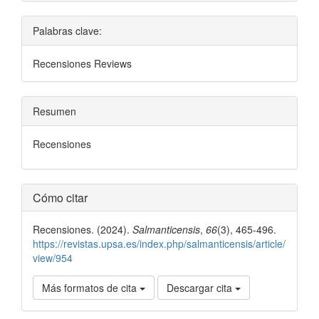
Palabras clave:
Recensiones Reviews
Resumen
Recensiones
Detalles
Cómo citar
del
Recensiones. (2024).
Salmanticensis
,
66
(3), 465-496.
artículo
https://revistas.upsa.es/index.php/salmanticensis/article/
view/954
Más formatos de cita
Descargar cita