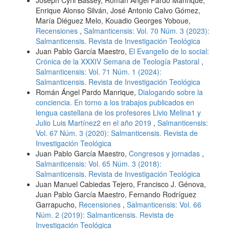
Joseph Cyril Bassey, Román Ángel Pardo Manrique,
Enrique Alonso Silván, José Antonio Calvo Gómez,
María Diéguez Melo, Kouadio Georges Yoboue,
Recensiones
,
Salmanticensis: Vol. 70 Núm. 3 (2023):
Salmanticensis. Revista de Investigación Teológica
Juan Pablo García Maestro,
El Evangelio de lo social:
Crónica de la XXXIV Semana de Teología Pastoral
,
Salmanticensis: Vol. 71 Núm. 1 (2024):
Salmanticensis. Revista de Investigación Teológica
Román Ángel Pardo Manrique,
Dialogando sobre la
conciencia. En torno a los trabajos publicados en
lengua castellana de los profesores Livio Melina1 y
Julio Luis Martínez2 en el año 2019
,
Salmanticensis:
Vol. 67 Núm. 3 (2020): Salmanticensis. Revista de
Investigación Teológica
Juan Pablo García Maestro,
Congresos y jornadas
,
Salmanticensis: Vol. 65 Núm. 3 (2018):
Salmanticensis. Revista de Investigación Teológica
Juan Manuel Cabiedas Tejero, Francisco J. Génova,
Juan Pablo García Maestro, Fernando Rodríguez
Garrapucho,
Recensiones
,
Salmanticensis: Vol. 66
Núm. 2 (2019): Salmanticensis. Revista de
Investigación Teológica