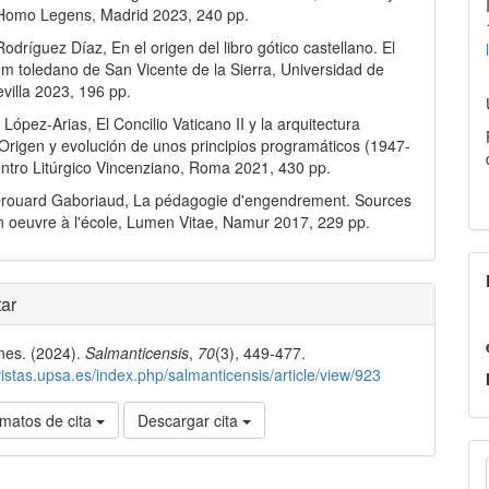
 Homo Legens, Madrid 2023, 240 pp.
odríguez Díaz, En el origen del libro gótico castellano. El
ium toledano de San Vicente de la Sierra, Universidad de
evilla 2023, 196 pp.
López-Arias, El Concilio Vaticano II y la arquitectura
Origen y evolución de unos principios programáticos (1947-
ntro Litúrgico Vincenziano, Roma 2021, 430 pp.
 Drouard Gaboriaud, La pédagogie d'engendrement. Sources
n oeuvre à l'école, Lumen Vitae, Namur 2017, 229 pp.
les
ar
nes. (2024).
Salmanticensis
,
70
(3), 449-477.
lo
evistas.upsa.es/index.php/salmanticensis/article/view/923
matos de cita
Descargar cita
E