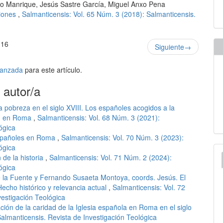
o Manrique, Jesús Sastre García, Miguel Anxo Pena
iones
,
Salmanticensis: Vol. 65 Núm. 3 (2018): Salmanticensis.
 16
Siguiente
→
avanzada
para este artículo.
 autor/a
a pobreza en el siglo XVIII. Los españoles acogidos a la
ión en Roma
,
Salmanticensis: Vol. 68 Núm. 3 (2021):
ógica
españoles en Roma
,
Salmanticensis: Vol. 70 Núm. 3 (2023):
ógica
 de la historia
,
Salmanticensis: Vol. 71 Núm. 2 (2024):
ógica
 la Fuente y Fernando Susaeta Montoya, coords. Jesús. El
Hecho histórico y relevancia actual
,
Salmanticensis: Vol. 72
vestigación Teológica
zación de la caridad de la Iglesia española en Roma en el siglo
Salmanticensis. Revista de Investigación Teológica