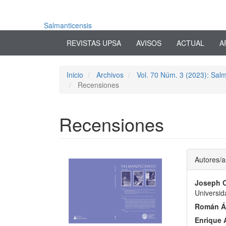
Navegación
principal
Contenido
Salmanticensis
principal
REVISTAS UPSA
AVISOS
ACTUAL
A
Barra
lateral
Inicio
Archivos
Vol. 70 Núm. 3 (2023): Salm
Recensiones
Recensiones
Barra
Conte
Autores/a
lateral
princi
Joseph C
del
del
Universid
artículo
artícu
Román Á
Enrique 