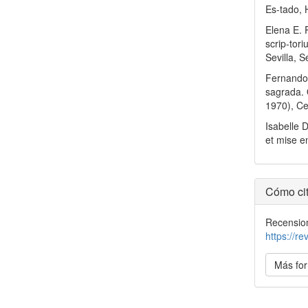
Es-tado,
Elena E. R
scrip-tor
Sevilla, S
Fernando 
sagrada. 
1970), Ce
Isabelle
et mise e
Detal
Cómo cit
del
Recensio
artícu
https://r
Más for