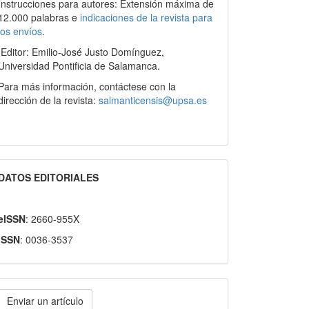
Instrucciones para autores: Extensión máxima de
12.000 palabras e
indicaciones de la revista para
los envíos
.
Editor: Emilio-José Justo Domínguez,
Universidad Pontificia de Salamanca.
Para más información, contáctese con la
dirección de la revista:
salmanticensis@upsa.es
DATOS EDITORIALES
eISSN
: 2660-955X
ISSN
: 0036-3537
nviar
Enviar un artículo