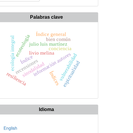
n
rtículo
Palabras clave
Índice general
ecoteología
ecología integral
bien común
julio luis martínez
conciencia
livio melina
información autores
vulnerabilidad
Índice
recensiones
espiritualidad
sinodalidad
Índices
resiliencia
Idioma
English