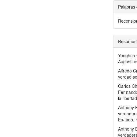
Palabras 
Recensio
Resumen
Yonghua G
Augustine
Alfredo C
verdad se
Carlos C
Fer-nando
la libert
Anthony E
verdadera
Es-tado,
Anthony E
verdadera