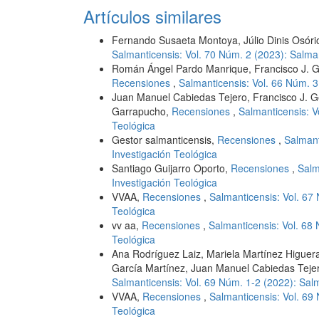
Artículos similares
Fernando Susaeta Montoya, Júlio Dinis Osóri
Salmanticensis: Vol. 70 Núm. 2 (2023): Salman
Román Ángel Pardo Manrique, Francisco J. G
Recensiones
,
Salmanticensis: Vol. 66 Núm. 3
Juan Manuel Cabiedas Tejero, Francisco J. 
Garrapucho,
Recensiones
,
Salmanticensis: V
Teológica
Gestor salmanticensis,
Recensiones
,
Salmant
Investigación Teológica
Santiago Guijarro Oporto,
Recensiones
,
Salm
Investigación Teológica
VVAA,
Recensiones
,
Salmanticensis: Vol. 67
Teológica
vv aa,
Recensiones
,
Salmanticensis: Vol. 68 
Teológica
Ana Rodríguez Laiz, Mariela Martínez Higuer
García Martínez, Juan Manuel Cabiedas Tej
Salmanticensis: Vol. 69 Núm. 1-2 (2022): Salm
VVAA,
Recensiones
,
Salmanticensis: Vol. 69
Teológica