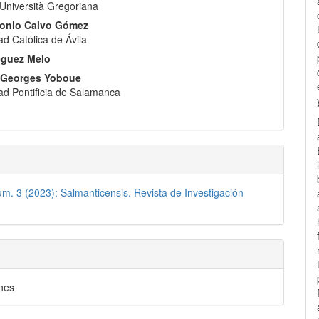
a Università Gregoriana
tonio Calvo Gómez
ad Católica de Ávila
éguez Melo
 Georges Yoboue
ad Pontificia de Salamanca
úm. 3 (2023): Salmanticensis. Revista de Investigación
nes