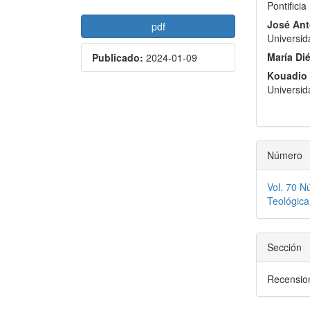
Pontifici
José An
pdf
Universid
María Di
Publicado:
2024-01-09
Kouadio
Universid
Número
Vol. 70 N
Teológica
Sección
Recensio