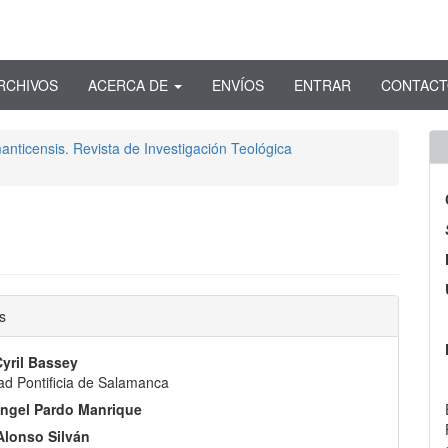
RCHIVOS
ACERCA DE
ENVÍOS
ENTRAR
CONTAC
anticensis. Revista de Investigación Teológica
nido
s
pal
yril Bassey
ad Pontificia de Salamanca
lo
ngel Pardo Manrique
Alonso Silván