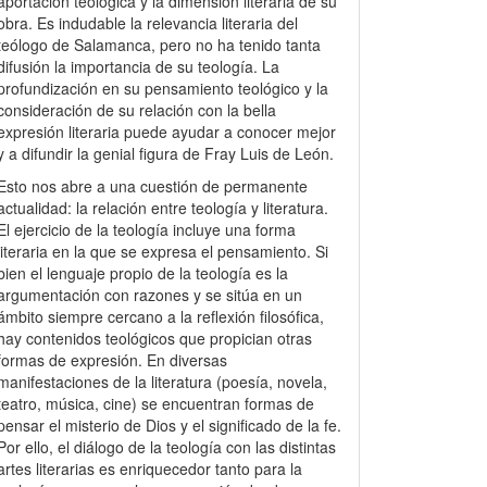
aportación teológica y la dimensión literaria de su
obra. Es indudable la relevancia literaria del
teólogo de Salamanca, pero no ha tenido tanta
difusión la importancia de su teología. La
profundización en su pensamiento teológico y la
consideración de su relación con la bella
expresión literaria puede ayudar a conocer mejor
y a difundir la genial figura de Fray Luis de León.
Esto nos abre a una cuestión de permanente
actualidad: la relación entre teología y literatura.
El ejercicio de la teología incluye una forma
literaria en la que se expresa el pensamiento. Si
bien el lenguaje propio de la teología es la
argumentación con razones y se sitúa en un
ámbito siempre cercano a la reflexión filosófica,
hay contenidos teológicos que propician otras
formas de expresión. En diversas
manifestaciones de la literatura (poesía, novela,
teatro, música, cine) se encuentran formas de
pensar el misterio de Dios y el significado de la fe.
Por ello, el diálogo de la teología con las distintas
artes literarias es enriquecedor tanto para la