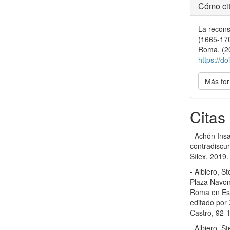
Detal
Cómo cit
del
La recons
artícu
(1665-170
Roma. (2
https://d
Más for
Citas
- Achón Ins
contradiscur
Sílex, 2019.
- Albiero, S
Plaza Navon
Roma en Esp
editado por
Castro, 92-1
- Albiero, S