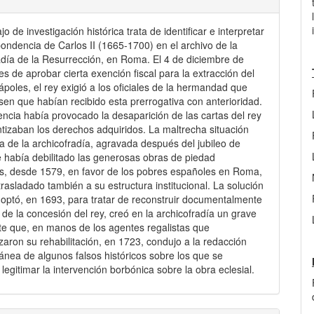
jo de investigación histórica trata de identificar e interpretar
pondencia de Carlos II (1665-1700) en el archivo de la
adía de la Resurrección, en Roma. El 4 de diciembre de
es de aprobar cierta exención fiscal para la extracción del
ápoles, el rey exigió a los oficiales de la hermandad que
en que habían recibido esta prerrogativa con anterioridad.
encia había provocado la desaparición de las cartas del rey
tizaban los derechos adquiridos. La maltrecha situación
 de la archicofradía, agravada después del jubileo de
 había debilitado las generosas obras de piedad
s, desde 1579, en favor de los pobres españoles en Roma,
trasladado también a su estructura institucional. La solución
optó, en 1693, para tratar de reconstruir documentalmente
a de la concesión del rey, creó en la archicofradía un grave
e que, en manos de los agentes regalistas que
zaron su rehabilitación, en 1723, condujo a la redacción
nea de algunos falsos históricos sobre los que se
legitimar la intervención borbónica sobre la obra eclesial.