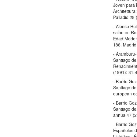
Joven para l
Architettura
Palladio 28 
- Alonso Rui
salón en Ro
Edad Modern
188. Madrid:
- Aramburu-Z
Santiago de 
Renacimiento
(1991): 31-
- Barrio Goz
Santiago de
european ec
- Barrio Goz
Santiago de
annua 47 (2
- Barrio Goz
Españoles de
históricas: