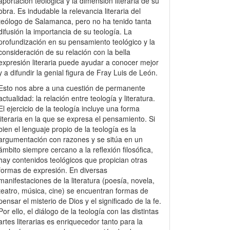
aportación teológica y la dimensión literaria de su
obra. Es indudable la relevancia literaria del
teólogo de Salamanca, pero no ha tenido tanta
difusión la importancia de su teología. La
profundización en su pensamiento teológico y la
consideración de su relación con la bella
expresión literaria puede ayudar a conocer mejor
y a difundir la genial figura de Fray Luis de León.
Esto nos abre a una cuestión de permanente
actualidad: la relación entre teología y literatura.
El ejercicio de la teología incluye una forma
literaria en la que se expresa el pensamiento. Si
bien el lenguaje propio de la teología es la
argumentación con razones y se sitúa en un
ámbito siempre cercano a la reflexión filosófica,
hay contenidos teológicos que propician otras
formas de expresión. En diversas
manifestaciones de la literatura (poesía, novela,
teatro, música, cine) se encuentran formas de
pensar el misterio de Dios y el significado de la fe.
Por ello, el diálogo de la teología con las distintas
artes literarias es enriquecedor tanto para la