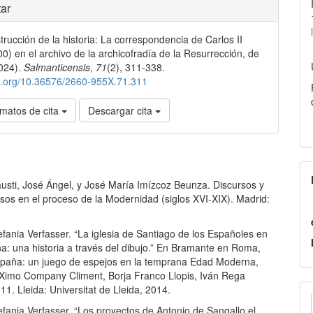
les
ar
trucción de la historia: La correspondencia de Carlos II
lo
0) en el archivo de la archicofradía de la Resurrección, de
024).
Salmanticensis
,
71
(2), 311-338.
oi.org/10.36576/2660-955X.71.311
matos de cita
Descargar cita
austi, José Ángel, y José María Imízcoz Beunza. Discursos y
sos en el proceso de la Modernidad (siglos XVI-XIX). Madrid:
tefania Verfasser. “La iglesia de Santiago de los Españoles en
a: una historia a través del dibujo.” En Bramante en Roma,
aña: un juego de espejos en la temprana Edad Moderna,
 Ximo Company Climent, Borja Franco Llopis, Iván Rega
E
11. Lleida: Universitat de Lleida, 2014.
tefania Verfasser. “Los proyectos de Antonio de Sangallo el