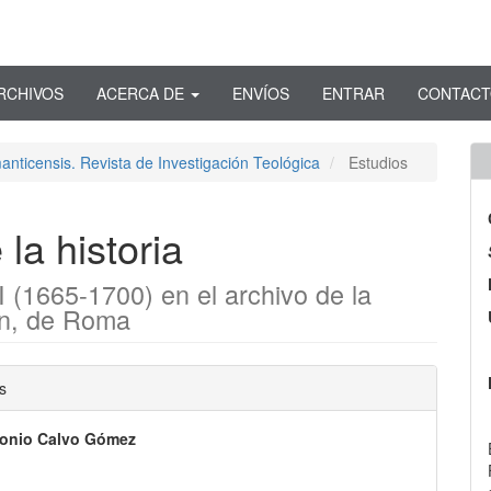
RCHIVOS
ACERCA DE
ENVÍOS
ENTRAR
CONTAC
anticensis. Revista de Investigación Teológica
Estudios
la historia
 (1665-1700) en el archivo de la
ón, de Roma
nido
s
pal
tonio Calvo Gómez
lo