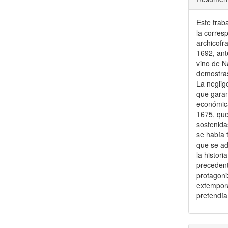
Este traba
la corres
archicofr
1692, ant
vino de N
demostras
La neglig
que garan
económica
1675, que
sostenida
se había 
que se ad
la histori
precedent
protagoni
extemporá
pretendía 