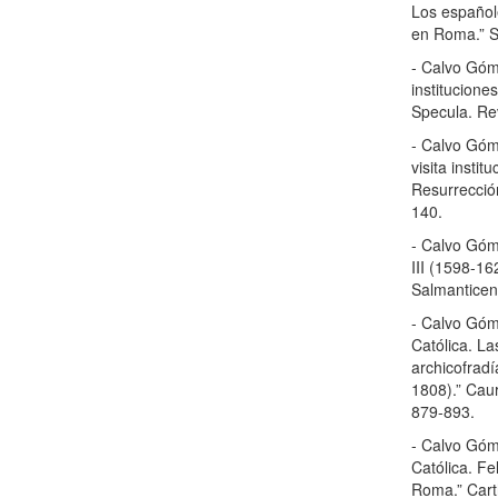
Los españole
en Roma.” S
- Calvo Góm
institucione
Specula. Re
- Calvo Góm
visita instit
Resurrecció
140.
- Calvo Góm
III (1598-16
Salmanticen
- Calvo Góm
Católica. L
archicofrad
1808).” Caur
879-893.
- Calvo Góme
Católica. Fe
Roma.” Cart