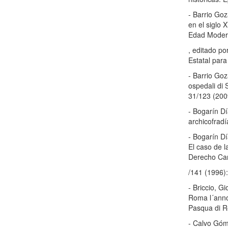
- Barrio Go
en el siglo 
Edad Modern
, editado p
Estatal para
- Barrio Goz
ospedali di 
31/123 (200
- Bogarín D
archicofradí
- Bogarín Dí
El caso de 
Derecho Ca
/141 (1996)
- Briccio, G
Roma l´anno 
Pasqua di R
- Calvo Góme