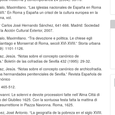
zalo, Maximiliano. “Las iglesias nacionales de España en Roma
XVII.” En Roma y España un crisol de la cultura europea en la
a, vol.
or Carlos José Hernando Sánchez, 641-666. Madrid: Sociedad
 la Acción Cultural Exterior, 2007.
alo, Maximiliano. “Tra devozione e politica. Le chiese egli
Santiago e Monserrat di Roma, secoli XVI-XVIII.” Storia urbana
9): 1101-1126.
íaz, Jesús. “Notas sobre el concepto canónico de
a.” Boletín de las cofradías de Sevilla 432 (1995): 29-32.
az, Jesús. “Notas sobre el concepto canónico de archicofradía.
las hermandades penitenciales de Sevilla.” Revista Española de
nónico
: 465-512.
iovanni. Le solenni e devote processioni fatte nell´Alma Cittá di
del Giubileo 1625. Con la sontuosa festa fatta la mattina di
esurrettione in Piazza Navonna. Roma, 1625.
z, José Antonio. “La geografía de la pobreza en el siglo XVIII.