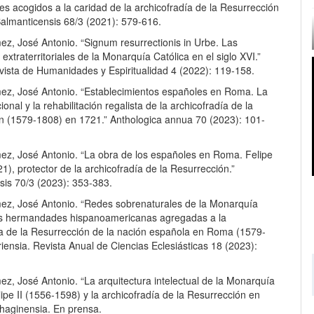
s acogidos a la caridad de la archicofradía de la Resurrección
almanticensis 68/3 (2021): 579-616.
ez, José Antonio. “Signum resurrectionis in Urbe. Las
s extraterritoriales de la Monarquía Católica en el siglo XVI.”
vista de Humanidades y Espiritualidad 4 (2022): 119-158.
ez, José Antonio. “Establecimientos españoles en Roma. La
ucional y la rehabilitación regalista de la archicofradía de la
n (1579-1808) en 1721.” Anthologica annua 70 (2023): 101-
ez, José Antonio. “La obra de los españoles en Roma. Felipe
21), protector de la archicofradía de la Resurrección.”
sis 70/3 (2023): 353-383.
ez, José Antonio. “Redes sobrenaturales de la Monarquía
as hermandades hispanoamericanas agregadas a la
ía de la Resurrección de la nación española en Roma (1579-
iensia. Revista Anual de Ciencias Eclesiásticas 18 (2023):
z, José Antonio. “La arquitectura intelectual de la Monarquía
lipe II (1556-1598) y la archicofradía de la Resurrección en
haginensia. En prensa.