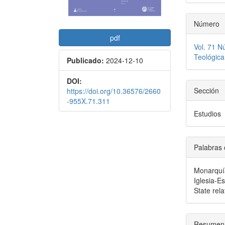
Número
pdf
Vol. 71 N
Teológica
Publicado:
2024-12-10
DOI:
Sección
https://doi.org/10.36576/2660
-955X.71.311
Estudios
Palabras 
Monarquía
Iglesia-E
State rel
Resumen