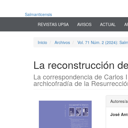
Navegación
principal
Contenido
Salmanticensis
principal
REVISTAS UPSA
AVISOS
ACTUAL
A
Barra
lateral
Inicio
Archivos
Vol. 71 Núm. 2 (2024): Salm
La reconstrucción de 
La correspondencia de Carlos II
archicofradía de la Resurrecci
Barra
Conte
Autores/a
lateral
princi
José An
del
del
artículo
artícu