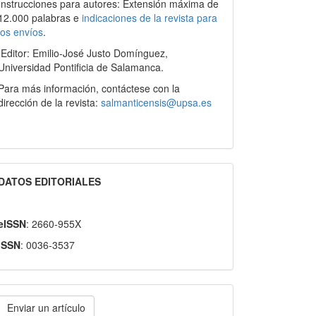
Instrucciones para autores: Extensión máxima de
12.000 palabras e
indicaciones de la revista para
los envíos
.
Editor: Emilio-José Justo Domínguez,
Universidad Pontificia de Salamanca.
Para más información, contáctese con la
dirección de la revista:
salmanticensis@upsa.es
DATOS EDITORIALES
eISSN
: 2660-955X
ISSN
: 0036-3537
nviar
Enviar un artículo