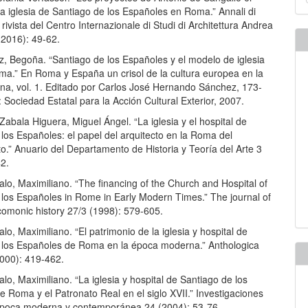
u
a iglesia de Santiago de los Españoles en Roma.” Annali di
a
: rivista del Centro Internazionale di Studi di Architettura Andrea
(2016): 49-62.
z, Begoña. “Santiago de los Españoles y el modelo de iglesia
ma.” En Roma y España un crisol de la cultura europea en la
a, vol. 1. Editado por Carlos José Hernando Sánchez, 173-
 Sociedad Estatal para la Acción Cultural Exterior, 2007.
abala Higuera, Miguel Ángel. “La iglesia y el hospital de
los Españoles: el papel del arquitecto en la Roma del
.” Anuario del Departamento de Historia y Teoría del Arte 3
42.
alo, Maximiliano. “The financing of the Church and Hospital of
 los Españoles in Rome in Early Modern Times.” The journal of
omonic history 27/3 (1998): 579-605.
alo, Maximiliano. “El patrimonio de la iglesia y hospital de
 los Españoles de Roma en la época moderna.” Anthologica
000): 419-462.
alo, Maximiliano. “La iglesia y hospital de Santiago de los
 Roma y el Patronato Real en el siglo XVII.” Investigaciones
 Época moderna y contemporánea 24 (2004): 53-76.