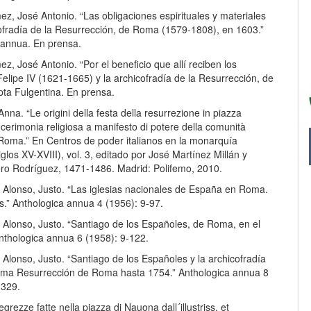
z, José Antonio. “Las obligaciones espirituales y materiales
cofradía de la Resurrección, de Roma (1579-1808), en 1603.”
 annua. En prensa.
z, José Antonio. “Por el beneficio que allí reciben los
elipe IV (1621-1665) y la archicofradía de la Resurrección, de
pta Fulgentina. En prensa.
Anna. “Le origini della festa della resurrezione in piazza
erimonia religiosa a manifesto di potere della comunità
Roma.” En Centros de poder italianos en la monarquía
iglos XV-XVIII), vol. 3, editado por José Martínez Millán y
ro Rodríguez, 1471-1486. Madrid: Polifemo, 2010.
 Alonso, Justo. “Las iglesias nacionales de España en Roma.
s.” Anthologica annua 4 (1956): 9-97.
 Alonso, Justo. “Santiago de los Españoles, de Roma, en el
Anthologica annua 6 (1958): 9-122.
Alonso, Justo. “Santiago de los Españoles y la archicofradía
sima Resurrección de Roma hasta 1754.” Anthologica annua 8
-329.
egrezze fatte nella piazza di Nauona dall´illustriss. et