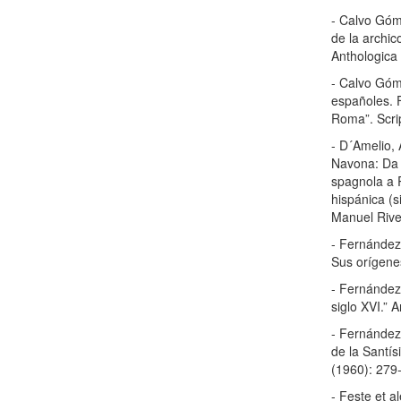
- Calvo Góme
de la archi
Anthologica
- Calvo Góme
españoles. F
Roma”. Scri
- D´Amelio, 
Navona: Da c
spagnola a 
hispánica (s
Manuel Rive
- Fernández
Sus orígene
- Fernández
siglo XVI.” 
- Fernández 
de la Santí
(1960): 279
- Feste et al