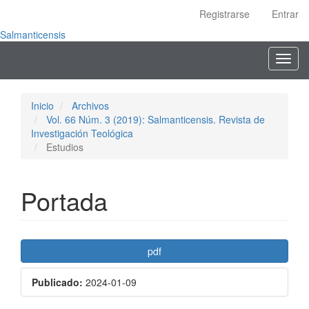
Navegación
Registrarse
Entrar
principal
Contenido
Salmanticensis
principal
Toggl
Barra
navig
lateral
Inicio
Archivos
Vol. 66 Núm. 3 (2019): Salmanticensis. Revista de
Investigación Teológica
Estudios
Portada
Barra
pdf
lateral
Publicado:
2024-01-09
del