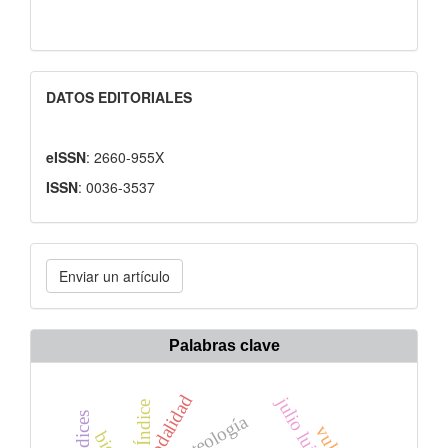
DATOS EDITORIALES
eISSN
: 2660-955X
ISSN
: 0036-3537
Enviar
Enviar un artículo
un
artículo
Palabras clave
sinodalidad
Índice
Índices
ecoteología