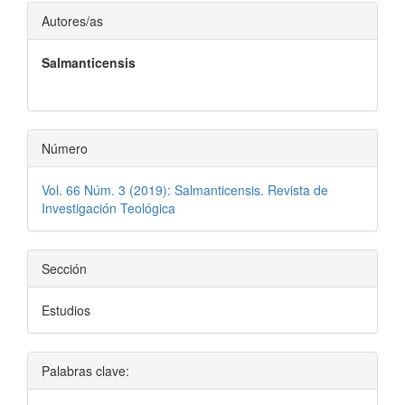
artículo
Contenido
Autores/as
principal
Salmanticensis
del
artículo
Número
Vol. 66 Núm. 3 (2019): Salmanticensis. Revista de
Investigación Teológica
Sección
Estudios
Palabras clave: