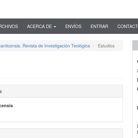
RCHIVOS
ACERCA DE
ENVÍOS
ENTRAR
CONTAC
anticensis. Revista de Investigación Teológica
Estudios
nido
s
pal
censis
lo