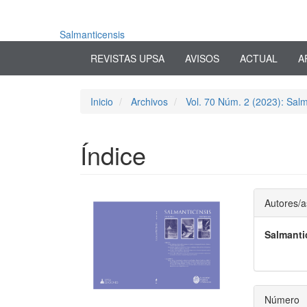
Navegación
principal
Contenido
Salmanticensis
principal
REVISTAS UPSA
AVISOS
ACTUAL
A
Barra
lateral
Inicio
Archivos
Vol. 70 Núm. 2 (2023): Salm
Índice
Barra
Conte
Autores/a
lateral
princi
Salmanti
del
del
artículo
artícu
Número