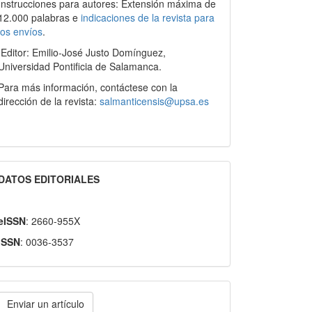
Instrucciones para autores: Extensión máxima de
12.000 palabras e
indicaciones de la revista para
los envíos
.
Editor: Emilio-José Justo Domínguez,
Universidad Pontificia de Salamanca.
Para más información, contáctese con la
dirección de la revista:
salmanticensis@upsa.es
DATOS EDITORIALES
eISSN
: 2660-955X
ISSN
: 0036-3537
nviar
Enviar un artículo