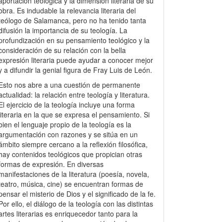
aportación teológica y la dimensión literaria de su
obra. Es indudable la relevancia literaria del
teólogo de Salamanca, pero no ha tenido tanta
difusión la importancia de su teología. La
profundización en su pensamiento teológico y la
consideración de su relación con la bella
expresión literaria puede ayudar a conocer mejor
y a difundir la genial figura de Fray Luis de León.
Esto nos abre a una cuestión de permanente
actualidad: la relación entre teología y literatura.
El ejercicio de la teología incluye una forma
literaria en la que se expresa el pensamiento. Si
bien el lenguaje propio de la teología es la
argumentación con razones y se sitúa en un
ámbito siempre cercano a la reflexión filosófica,
hay contenidos teológicos que propician otras
formas de expresión. En diversas
manifestaciones de la literatura (poesía, novela,
teatro, música, cine) se encuentran formas de
pensar el misterio de Dios y el significado de la fe.
Por ello, el diálogo de la teología con las distintas
artes literarias es enriquecedor tanto para la