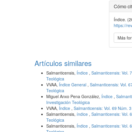
Detal
Cómo cit
del
Índice. (
artícu
https://r
Más for
Artículos similares
Salmanticensis,
Índice
,
Salmanticensis: Vol. 
Teológica
VVAA,
Índice General
,
Salmanticensis: Vol. 6
Teológica
Miguel Anxo Pena González,
Índice
,
Salmanti
Investigación Teológica
VVAA,
Índice
,
Salmanticensis: Vol. 69 Núm. 3
Salmanticensis,
índice
,
Salmanticensis: Vol. 
Teológica
Salmanticensis,
Índice
,
Salmanticensis: Vol. 
Teológica