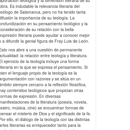
aportación teológica y la dimensión literaria de su
obra. Es indudable la relevancia literaria del
teólogo de Salamanca, pero no ha tenido tanta
difusión la importancia de su teología. La
profundización en su pensamiento teológico y la
consideración de su relación con la bella
expresión literaria puede ayudar a conocer mejor
y a difundir la genial figura de Fray Luis de León.
Esto nos abre a una cuestión de permanente
actualidad: la relación entre teología y literatura.
El ejercicio de la teología incluye una forma
literaria en la que se expresa el pensamiento. Si
bien el lenguaje propio de la teología es la
argumentación con razones y se sitúa en un
ámbito siempre cercano a la reflexión filosófica,
hay contenidos teológicos que propician otras
formas de expresión. En diversas
manifestaciones de la literatura (poesía, novela,
teatro, música, cine) se encuentran formas de
pensar el misterio de Dios y el significado de la fe.
Por ello, el diálogo de la teología con las distintas
artes literarias es enriquecedor tanto para la