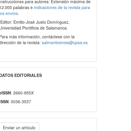
Instrucciones para autores: Extensión máxima de
12.000 palabras e
indicaciones de la revista para
los envíos
.
Editor: Emilio-José Justo Domínguez,
Universidad Pontificia de Salamanca.
Para más información, contáctese con la
dirección de la revista:
salmanticensis@upsa.es
DATOS EDITORIALES
eISSN
: 2660-955X
ISSN
: 0036-3537
nviar
Enviar un artículo