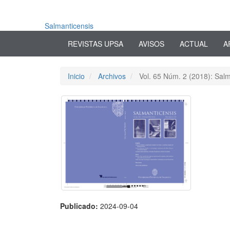
Navegación
principal
Contenido
Salmanticensis
principal
REVISTAS UPSA
AVISOS
ACTUAL
A
Barra
lateral
Inicio
Archivos
Vol. 65 Núm. 2 (2018): Salm
Publicado:
2024-09-04