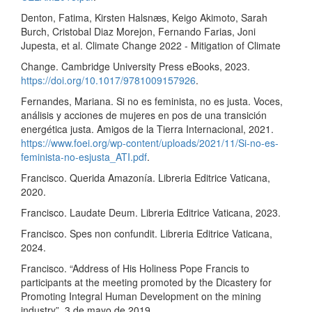
Denton, Fatima, Kirsten Halsnæs, Keigo Akimoto, Sarah
Burch, Cristobal Diaz Morejon, Fernando Farias, Joni
Jupesta, et al. Climate Change 2022 - Mitigation of Climate
Change. Cambridge University Press eBooks, 2023.
https://doi.org/10.1017/9781009157926
.
Fernandes, Mariana. Si no es feminista, no es justa. Voces,
análisis y acciones de mujeres en pos de una transición
energética justa. Amigos de la Tierra Internacional, 2021.
https://www.foei.org/wp-content/uploads/2021/11/Si-no-es-
feminista-no-esjusta_ATI.pdf
.
Francisco. Querida Amazonía. Libreria Editrice Vaticana,
2020.
Francisco. Laudate Deum. Libreria Editrice Vaticana, 2023.
Francisco. Spes non confundit. Libreria Editrice Vaticana,
2024.
Francisco. “Address of His Holiness Pope Francis to
participants at the meeting promoted by the Dicastery for
Promoting Integral Human Development on the mining
industry”. 3 de mayo de 2019.