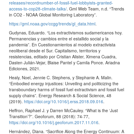
releases/recordnumber-of-fossil-fuel-lobbyists-granted-
access-to-cop28-climate-talks/
. Gml Web Team, n.d. “Trends
in CO2 - NOAA Global Monitoring Laboratory”.
https://gml.noaa.gov/ccgg/trends/gl_data.html
.
Gudynas, Eduardo. “Los extractivismos sudamericanos hoy.
Permanencias y cambios entre el estallido social y la
pandemia”. En Cuestionamientos al modelo extractivista
neoliberal desde el Sur. Capitalismo, territorios y
resistencias, editado por Cristian Alister, Ximena Cuadra,
Dasten Julián-Vejar, Blaise Pantel y Camila Ponce. Ariadna
Ediciones, 2021.
Healy, Noel, Jennie C. Stephens, y Stephanie A. Malin.
“Embodied energy injustices: Unveiling and politicizing the
transboundary harms of fossil fuel extractivism and fossil fuel
supply chains”. Energy Research & Social Science, 48
(2019).
https://doi.org/10.1016/j.erss.2018.09.016
.
Heffron, Raphael J. y Darren McCauley. “What is the ‘Just
Transition’?”. Geoforum, 88 (2018): 74-77,
https://doi.org/10.1016/j.geoforum.2017.11.016
.
Hernández, Diana. “Sacrifice Along the Energy Continuum: A