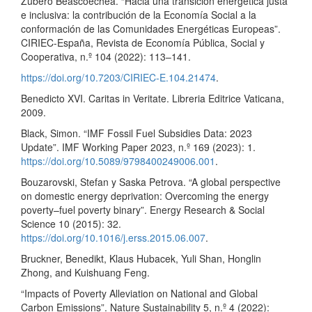
Zubero Beascoechea. “Hacia una transición energética justa
e inclusiva: la contribución de la Economía Social a la
conformación de las Comunidades Energéticas Europeas”.
CIRIEC-España, Revista de Economía Pública, Social y
Cooperativa, n.º 104 (2022): 113–141.
https://doi.org/10.7203/CIRIEC-E.104.21474
.
Benedicto XVI. Caritas in Veritate. Libreria Editrice Vaticana,
2009.
Black, Simon. “IMF Fossil Fuel Subsidies Data: 2023
Update”. IMF Working Paper 2023, n.º 169 (2023): 1.
https://doi.org/10.5089/9798400249006.001
.
Bouzarovski, Stefan y Saska Petrova. “A global perspective
on domestic energy deprivation: Overcoming the energy
poverty–fuel poverty binary”. Energy Research & Social
Science 10 (2015): 32.
https://doi.org/10.1016/j.erss.2015.06.007
.
Bruckner, Benedikt, Klaus Hubacek, Yuli Shan, Honglin
Zhong, and Kuishuang Feng.
“Impacts of Poverty Alleviation on National and Global
Carbon Emissions”. Nature Sustainability 5, n.º 4 (2022):