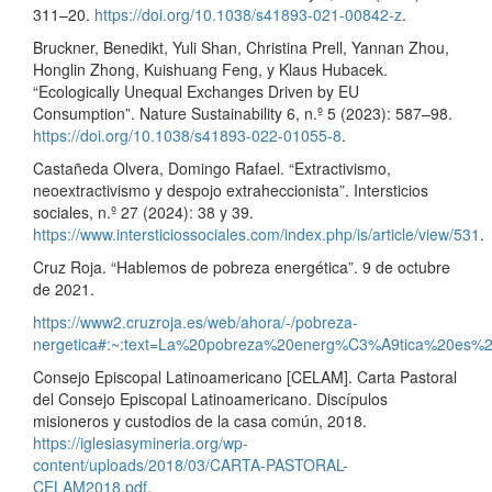
311–20.
https://doi.org/10.1038/s41893-021-00842-z
.
Bruckner, Benedikt, Yuli Shan, Christina Prell, Yannan Zhou,
Honglin Zhong, Kuishuang Feng, y Klaus Hubacek.
“Ecologically Unequal Exchanges Driven by EU
Consumption”. Nature Sustainability 6, n.º 5 (2023): 587–98.
https://doi.org/10.1038/s41893-022-01055-8
.
Castañeda Olvera, Domingo Rafael. “Extractivismo,
neoextractivismo y despojo extraheccionista”. Intersticios
sociales, n.º 27 (2024): 38 y 39.
https://www.intersticiossociales.com/index.php/is/article/view/531
.
Cruz Roja. “Hablemos de pobreza energética”. 9 de octubre
de 2021.
https://www2.cruzroja.es/web/ahora/-/pobreza-
nergetica#:~:text=La%20pobreza%20energ%C3%A9tica%20es%
Consejo Episcopal Latinoamericano [CELAM]. Carta Pastoral
del Consejo Episcopal Latinoamericano. Discípulos
misioneros y custodios de la casa común, 2018.
https://iglesiasymineria.org/wp-
content/uploads/2018/03/CARTA-PASTORAL-
CELAM2018.pdf
.