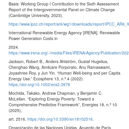
Basis: Working Group I Contribution to the Sixth Assessment
Report of the Intergovernmental Panel on Climate Change
(Cambridge University, 2023).
https://www.ipcc.ch/report/ar6/wg1/downloads/report/IPCC_AR6_
International Renewable Energy Agency [IRENA]. Renewable
Power Generation Costs in
2024.
https://www.irena.org/-/media/Files/IRENA/Agency/Publication
Jackson, Robert B., Anders Ahlström, Gustaf Hugelius,
Chenghao Wang, Amilcare Porporato, Anu Ramaswami,
Joyashree Roy, y Jun Yin. “Human Well‐being and per Capita
Energy Use.” Ecosphere 13, n.º 4 (2022).
https://doi.org/10.1002/ecs2.3978
Mochida, Takako, Andrew Chapman, y Benjamin C.
McLellan. “Exploring Energy Poverty: Toward a
Comprehensive Predictive Framework”, Energies 18, n.º 10
(2025),
art. 2516.
https://doi.org/10.3390/en18102516
.
Organización de las Naciones Unidas. Acuerdo de París.