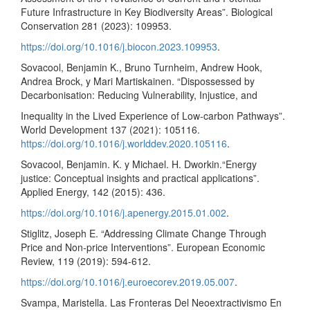
Future Infrastructure in Key Biodiversity Areas”. Biological
Conservation 281 (2023): 109953.
https://doi.org/10.1016/j.biocon.2023.109953
.
Sovacool, Benjamin K., Bruno Turnheim, Andrew Hook,
Andrea Brock, y Mari Martiskainen. “Dispossessed by
Decarbonisation: Reducing Vulnerability, Injustice, and
Inequality in the Lived Experience of Low-carbon Pathways”.
World Development 137 (2021): 105116.
https://doi.org/10.1016/j.worlddev.2020.105116
.
Sovacool, Benjamin. K. y Michael. H. Dworkin.“Energy
justice: Conceptual insights and practical applications”.
Applied Energy, 142 (2015): 436.
https://doi.org/10.1016/j.apenergy.2015.01.002
.
Stiglitz, Joseph E. “Addressing Climate Change Through
Price and Non-price Interventions”. European Economic
Review, 119 (2019): 594-612.
https://doi.org/10.1016/j.euroecorev.2019.05.007
.
Svampa, Maristella. Las Fronteras Del Neoextractivismo En