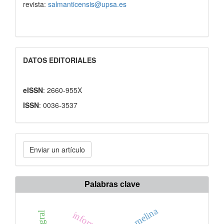
revista:
salmanticensis@upsa.es
DATOS EDITORIALES
eISSN
: 2660-955X
ISSN
: 0036-3537
Enviar
Enviar un artículo
un
artículo
Palabras clave
livio melina