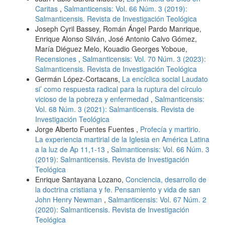
Caritas
,
Salmanticensis: Vol. 66 Núm. 3 (2019):
Salmanticensis. Revista de Investigación Teológica
Joseph Cyril Bassey, Román Ángel Pardo Manrique,
Enrique Alonso Silván, José Antonio Calvo Gómez,
María Diéguez Melo, Kouadio Georges Yoboue,
Recensiones
,
Salmanticensis: Vol. 70 Núm. 3 (2023):
Salmanticensis. Revista de Investigación Teológica
Germán López-Cortacans,
La encíclica social Laudato
si’ como respuesta radical para la ruptura del círculo
vicioso de la pobreza y enfermedad
,
Salmanticensis:
Vol. 68 Núm. 3 (2021): Salmanticensis. Revista de
Investigación Teológica
Jorge Alberto Fuentes Fuentes ,
Profecía y martirio.
La experiencia martirial de la Iglesia en América Latina
a la luz de Ap 11,1-13
,
Salmanticensis: Vol. 66 Núm. 3
(2019): Salmanticensis. Revista de Investigación
Teológica
Enrique Santayana Lozano,
Conciencia, desarrollo de
la doctrina cristiana y fe. Pensamiento y vida de san
John Henry Newman
,
Salmanticensis: Vol. 67 Núm. 2
(2020): Salmanticensis. Revista de Investigación
Teológica