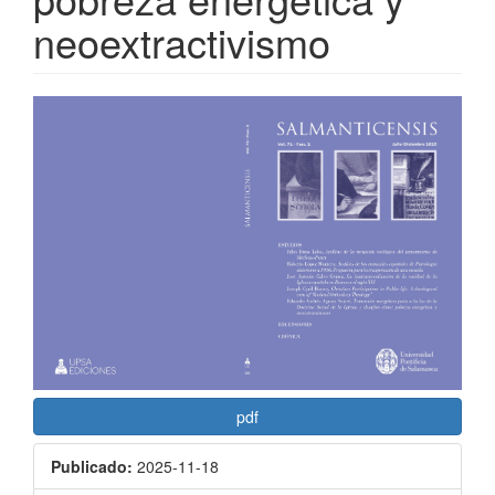
neoextractivismo
Barra
lateral
del
artículo
pdf
Publicado:
2025-11-18