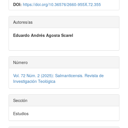
DOI:
https://doi.org/10.36576/2660-955X.72.355
Contenido
Autores/as
principal
Eduardo Andrés Agosta Scarel
del
artículo
Número
Vol. 72 Núm. 2 (2025): Salmanticensis. Revista de
Investigación Teológica
Sección
Estudios