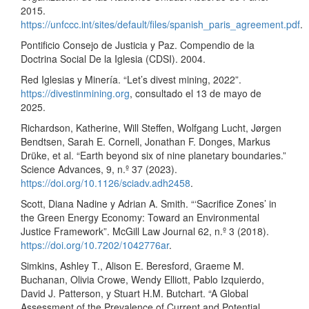
2015.
https://unfccc.int/sites/default/files/spanish_paris_agreement.pdf
.
Pontificio Consejo de Justicia y Paz. Compendio de la
Doctrina Social De la Iglesia (CDSI). 2004.
Red Iglesias y Minería. “Let’s divest mining, 2022”.
https://divestinmining.org
, consultado el 13 de mayo de
2025.
Richardson, Katherine, Will Steffen, Wolfgang Lucht, Jørgen
Bendtsen, Sarah E. Cornell, Jonathan F. Donges, Markus
Drüke, et al. “Earth beyond six of nine planetary boundaries.”
Science Advances, 9, n.º 37 (2023).
https://doi.org/10.1126/sciadv.adh2458
.
Scott, Diana Nadine y Adrian A. Smith. “‘Sacrifice Zones’ in
the Green Energy Economy: Toward an Environmental
Justice Framework”. McGill Law Journal 62, n.º 3 (2018).
https://doi.org/10.7202/1042776ar
.
Simkins, Ashley T., Alison E. Beresford, Graeme M.
Buchanan, Olivia Crowe, Wendy Elliott, Pablo Izquierdo,
David J. Patterson, y Stuart H.M. Butchart. “A Global
Assessment of the Prevalence of Current and Potential