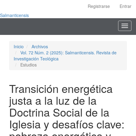
Navegación
Registrarse
Entrar
principal
Contenido
Salmanticensis
principal
Toggl
Barra
navig
lateral
Inicio
Archivos
Vol. 72 Núm. 2 (2025): Salmanticensis. Revista de
Investigación Teológica
Estudios
Transición energética
justa a la luz de la
Doctrina Social de la
Iglesia y desafíos clave:
pobreza energética y