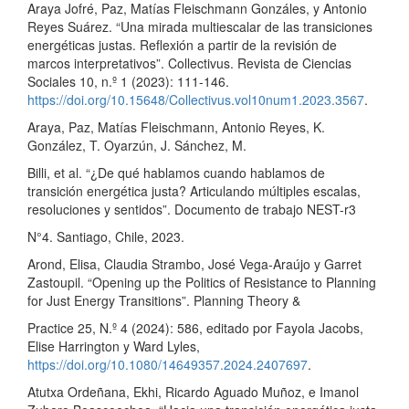
Araya Jofré, Paz, Matías Fleischmann Gonzáles, y Antonio
Reyes Suárez. “Una mirada multiescalar de las transiciones
energéticas justas. Reflexión a partir de la revisión de
marcos interpretativos”. Collectivus. Revista de Ciencias
Sociales 10, n.º 1 (2023): 111-146.
https://doi.org/10.15648/Collectivus.vol10num1.2023.3567
.
Araya, Paz, Matías Fleischmann, Antonio Reyes, K.
González, T. Oyarzún, J. Sánchez, M.
Billi, et al. “¿De qué hablamos cuando hablamos de
transición energética justa? Articulando múltiples escalas,
resoluciones y sentidos”. Documento de trabajo NEST-r3
N°4. Santiago, Chile, 2023.
Arond, Elisa, Claudia Strambo, José Vega-Araújo y Garret
Zastoupil. “Opening up the Politics of Resistance to Planning
for Just Energy Transitions”. Planning Theory &
Practice 25, N.º 4 (2024): 586, editado por Fayola Jacobs,
Elise Harrington y Ward Lyles,
https://doi.org/10.1080/14649357.2024.2407697
.
Atutxa Ordeñana, Ekhi, Ricardo Aguado Muñoz, e Imanol