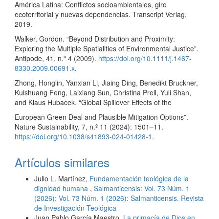
América Latina: Conflictos socioambientales, giro
ecoterritorial y nuevas dependencias. Transcript Verlag,
2019.
Walker, Gordon. “Beyond Distribution and Proximity:
Exploring the Multiple Spatialities of Environmental Justice”.
Antipode, 41, n.º 4 (2009).
https://doi.org/10.1111/j.1467-
8330.2009.00691.x
.
Zhong, Honglin, Yanxian Li, Jiaing Ding, Benedikt Bruckner,
Kuishuang Feng, Laixiang Sun, Christina Prell, Yuli Shan,
and Klaus Hubacek. “Global Spillover Effects of the
European Green Deal and Plausible Mitigation Options”.
Nature Sustainability, 7, n.º 11 (2024): 1501–11.
https://doi.org/10.1038/s41893-024-01428-1
.
Artículos similares
Julio L. Martínez,
Fundamentación teológica de la
dignidad humana
,
Salmanticensis: Vol. 73 Núm. 1
(2026): Vol. 73 Núm. 1 (2026): Salmanticensis. Revista
de Investigación Teológica
Juan Pablo García Maestro,
La primacía de Dios en