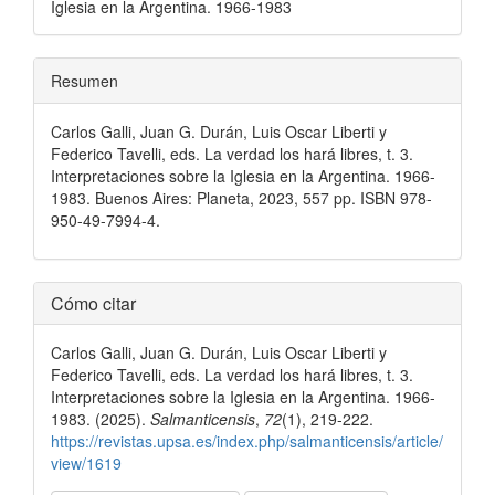
Iglesia en la Argentina. 1966-1983
Resumen
Carlos Galli, Juan G. Durán, Luis Oscar Liberti y
Federico Tavelli, eds. La verdad los hará libres, t. 3.
Interpretaciones sobre la Iglesia en la Argentina. 1966-
1983. Buenos Aires: Planeta, 2023, 557 pp. ISBN 978-
950-49-7994-4.
Detalles
Cómo citar
del
Carlos Galli, Juan G. Durán, Luis Oscar Liberti y
artículo
Federico Tavelli, eds. La verdad los hará libres, t. 3.
Interpretaciones sobre la Iglesia en la Argentina. 1966-
1983. (2025).
Salmanticensis
,
72
(1), 219-222.
https://revistas.upsa.es/index.php/salmanticensis/article/
view/1619