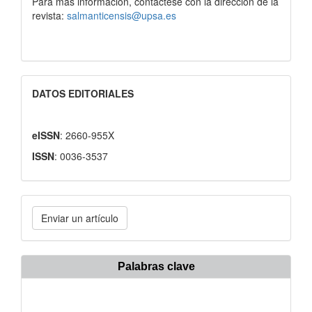
Para más información, contáctese con la dirección de la
revista:
salmanticensis@upsa.es
DATOS EDITORIALES
eISSN
: 2660-955X
ISSN
: 0036-3537
Enviar
Enviar un artículo
un
artículo
Palabras clave