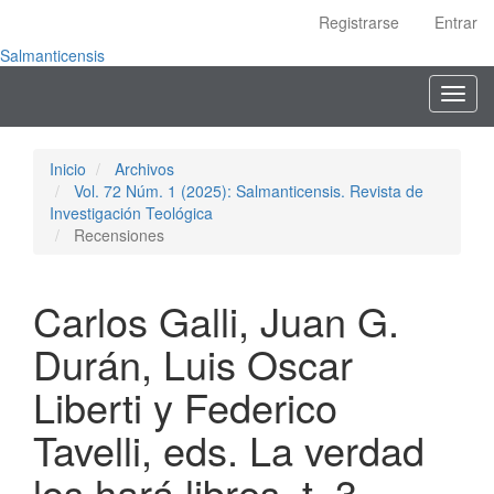
Navegación
Registrarse
Entrar
principal
Contenido
Salmanticensis
principal
Toggl
Barra
navig
lateral
Inicio
Archivos
Vol. 72 Núm. 1 (2025): Salmanticensis. Revista de
Investigación Teológica
Recensiones
Carlos Galli, Juan G.
Durán, Luis Oscar
Liberti y Federico
Tavelli, eds. La verdad
los hará libres, t. 3.