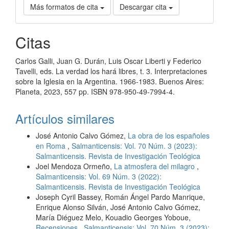
Más formatos de cita
Descargar cita
Citas
Carlos Galli, Juan G. Durán, Luis Oscar Liberti y Federico
Tavelli, eds. La verdad los hará libres, t. 3. Interpretaciones
sobre la Iglesia en la Argentina. 1966-1983. Buenos Aires:
Planeta, 2023, 557 pp. ISBN 978-950-49-7994-4.
Artículos similares
José Antonio Calvo Gómez,
La obra de los españoles
en Roma
,
Salmanticensis: Vol. 70 Núm. 3 (2023):
Salmanticensis. Revista de Investigación Teológica
Joel Mendoza Ormeño,
La atmosfera del milagro
,
Salmanticensis: Vol. 69 Núm. 3 (2022):
Salmanticensis. Revista de Investigación Teológica
Joseph Cyril Bassey, Román Ángel Pardo Manrique,
Enrique Alonso Silván, José Antonio Calvo Gómez,
María Diéguez Melo, Kouadio Georges Yoboue,
Recensiones
,
Salmanticensis: Vol. 70 Núm. 3 (2023):