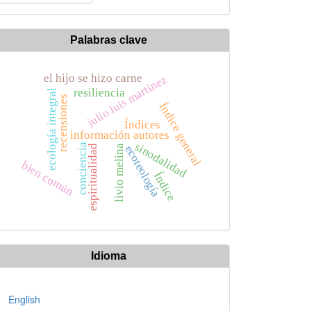
n
rtículo
Palabras clave
el hijo se hizo carne
julio luis martínez
resiliencia
ecología integral
recensiones
Índice general
Índices
información autores
sinodalidad
conciencia
espiritualidad
livio melina
ecoteología
bien común
Índice
Idioma
English