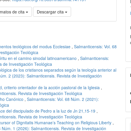
matos de cita
Descargar cita
mentos teológicos del modus Ecclesiae
,
Salmanticensis: Vol. 68
vestigación Teológica
ritu en el camino sinodal latinoamericano
,
Salmanticensis:
a de Investigación Teológica
ológica de los cristianos separados según la teología anterior al
Núm. 2 (2023): Salmanticensis. Revista de Investigación
, criterio orientador de la acción pastoral de la Iglesia
,
ticensis. Revista de Investigación Teológica
cho Canónico
,
Salmanticensis: Vol. 68 Núm. 2 (2021):
ógica
ace del discipulado de Pedro a la luz de Jn 21,15-19
,
ticensis. Revista de Investigación Teológica
E
cursor of Dignitatis Humanae’s Teaching on Religious Liberty
,
3 Núm. 1 (2026): Salmanticensis. Revista de Investigación