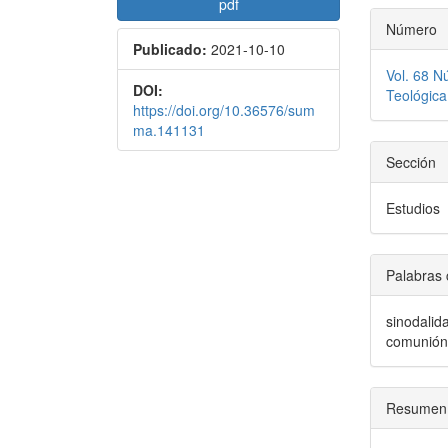
pdf
Número
Publicado:
2021-10-10
Vol. 68 N
DOI:
Teológica
https://doi.org/10.36576/sum
ma.141131
Sección
Estudios
Palabras 
sinodalid
comunión
Resumen