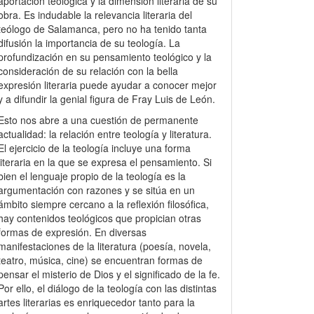
aportación teológica y la dimensión literaria de su
obra. Es indudable la relevancia literaria del
teólogo de Salamanca, pero no ha tenido tanta
difusión la importancia de su teología. La
profundización en su pensamiento teológico y la
consideración de su relación con la bella
expresión literaria puede ayudar a conocer mejor
y a difundir la genial figura de Fray Luis de León.
Esto nos abre a una cuestión de permanente
actualidad: la relación entre teología y literatura.
El ejercicio de la teología incluye una forma
literaria en la que se expresa el pensamiento. Si
bien el lenguaje propio de la teología es la
argumentación con razones y se sitúa en un
ámbito siempre cercano a la reflexión filosófica,
hay contenidos teológicos que propician otras
formas de expresión. En diversas
manifestaciones de la literatura (poesía, novela,
teatro, música, cine) se encuentran formas de
pensar el misterio de Dios y el significado de la fe.
Por ello, el diálogo de la teología con las distintas
artes literarias es enriquecedor tanto para la