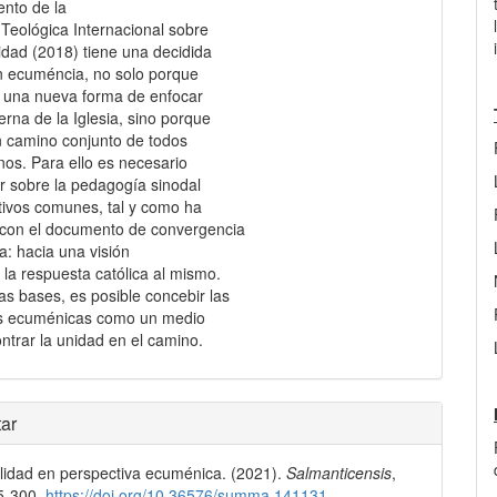
nto de la
Teológica Internacional sobre
lidad (2018) tiene una decidida
n ecuméncia, no solo porque
 una nueva forma de enfocar
terna de la Iglesia, sino porque
n camino conjunto de todos
anos. Para ello es necesario
ar sobre la pedagogía sinodal
etivos comunes, tal y como ha
 con el documento de convergencia
ia: hacia una visión
la respuesta católica al mismo.
s bases, es posible concebir las
es ecuménicas como un medio
ntrar la unidad en el camino.
les
ar
lidad en perspectiva ecuménica. (2021).
Salmanticensis
,
lo
65-300.
https://doi.org/10.36576/summa.141131