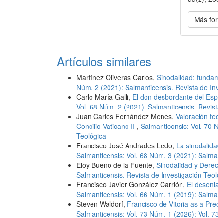
Más for
Artículos similares
Martínez Oliveras Carlos,
Sinodalidad: funda
Núm. 2 (2021): Salmanticensis. Revista de In
Carlo María Galli,
El don desbordante del Espí
Vol. 68 Núm. 2 (2021): Salmanticensis. Revist
Juan Carlos Fernández Menes,
Valoración te
Concilio Vaticano II
,
Salmanticensis: Vol. 70 
Teológica
Francisco José Andrades Ledo,
La sinodalidad
Salmanticensis: Vol. 68 Núm. 3 (2021): Salman
Eloy Bueno de la Fuente,
Sinodalidad y Dere
Salmanticensis. Revista de Investigación Teol
Francisco Javier González Carrión,
El desenl
Salmanticensis: Vol. 66 Núm. 1 (2019): Salman
Steven Waldorf,
Francisco de Vitoria as a Pre
Salmanticensis: Vol. 73 Núm. 1 (2026): Vol. 7