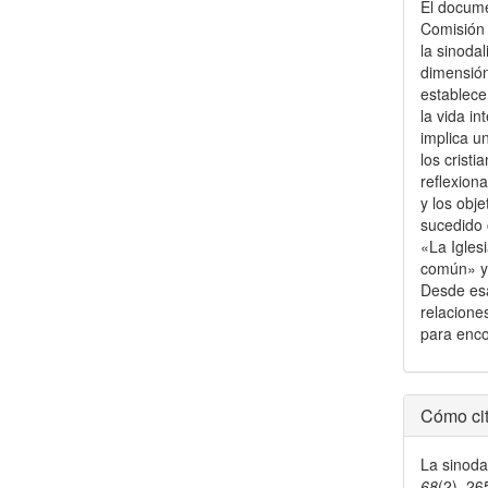
El docume
Comisión 
la sinoda
dimensió
establece
la vida in
implica u
los cristi
reflexion
y los obj
sucedido
«La Igles
común» y 
Desde esa
relacion
para enco
Detal
Cómo cit
del
La sinoda
artícu
68
(2), 2