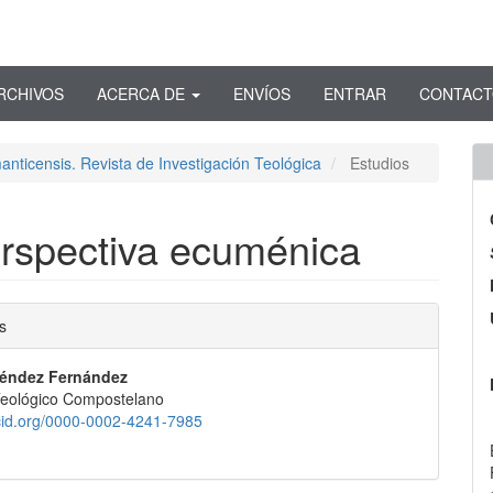
RCHIVOS
ACERCA DE
ENVÍOS
ENTRAR
CONTAC
anticensis. Revista de Investigación Teológica
Estudios
erspectiva ecuménica
nido
s
pal
Méndez Fernández
 Teológico Compostelano
lo
rcid.org/0000-0002-4241-7985