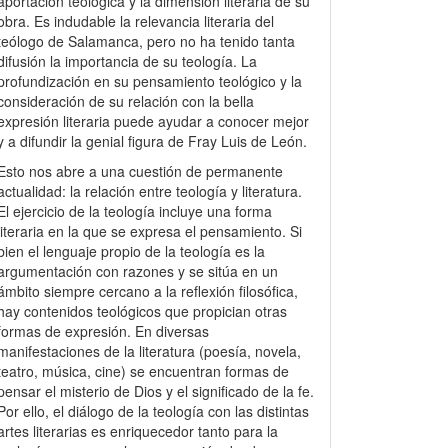
aportación teológica y la dimensión literaria de su
obra. Es indudable la relevancia literaria del
teólogo de Salamanca, pero no ha tenido tanta
difusión la importancia de su teología. La
profundización en su pensamiento teológico y la
consideración de su relación con la bella
expresión literaria puede ayudar a conocer mejor
y a difundir la genial figura de Fray Luis de León.
Esto nos abre a una cuestión de permanente
actualidad: la relación entre teología y literatura.
El ejercicio de la teología incluye una forma
literaria en la que se expresa el pensamiento. Si
bien el lenguaje propio de la teología es la
argumentación con razones y se sitúa en un
ámbito siempre cercano a la reflexión filosófica,
hay contenidos teológicos que propician otras
formas de expresión. En diversas
manifestaciones de la literatura (poesía, novela,
teatro, música, cine) se encuentran formas de
pensar el misterio de Dios y el significado de la fe.
Por ello, el diálogo de la teología con las distintas
artes literarias es enriquecedor tanto para la