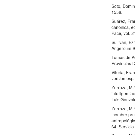
Soto, Doming
1556.
Suárez, Fran
canonica, e
Pace, vol. 2
Sullivan, Ezr
Angelicum 9
Tomás de Aq
Provincias 
Vitoria, Fran
versión espa
Zorroza, M.ª
intelligenti
Luis Gonzál
Zorroza, M.ª
‘hombre pru
antropológi
64. Servicio