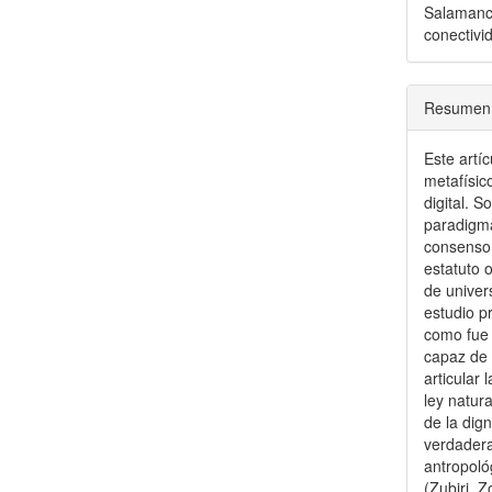
Salamanca,
conectivid
Resumen
Este artí
metafísic
digital. 
paradigmá
consenso 
estatuto 
de univer
estudio p
como fue 
capaz de 
articular 
ley natur
de la dig
verdadera
antropoló
(Zubiri, Z