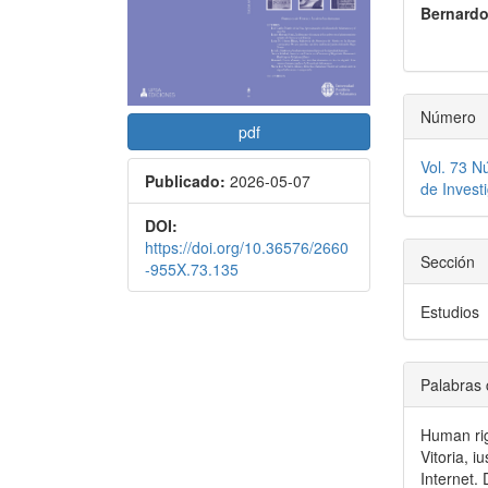
Bernardo
del
del
artículo
artícu
Número
pdf
Vol. 73 N
Publicado:
2026-05-07
de Invest
DOI:
https://doi.org/10.36576/2660
Sección
-955X.73.135
Estudios
Palabras 
Human rig
Vitoria, i
Internet