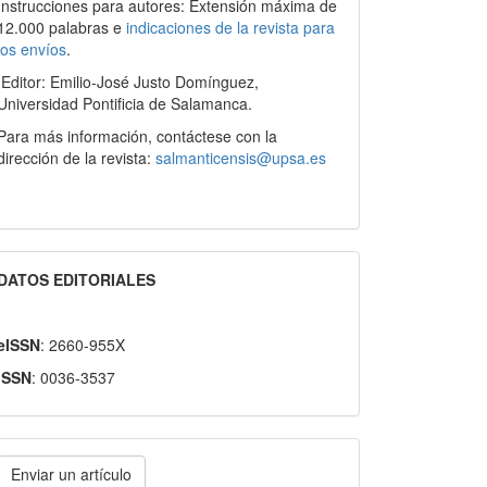
Instrucciones para autores: Extensión máxima de
12.000 palabras e
indicaciones de la revista para
los envíos
.
Editor: Emilio-José Justo Domínguez,
Universidad Pontificia de Salamanca.
Para más información, contáctese con la
dirección de la revista:
salmanticensis@upsa.es
DATOS EDITORIALES
eISSN
: 2660-955X
ISSN
: 0036-3537
nviar
Enviar un artículo