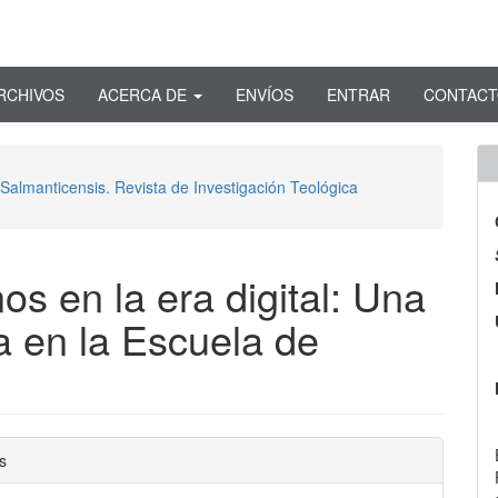
RCHIVOS
ACERCA DE
ENVÍOS
ENTRAR
CONTAC
 Salmanticensis. Revista de Investigación Teológica
s en la era digital: Una
a en la Escuela de
nido
s
pal