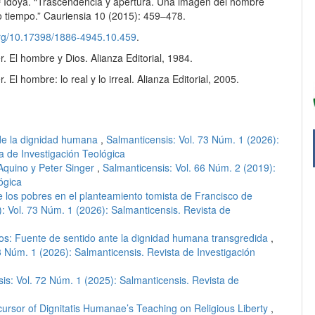
ª Idoya. “Trascendencia y apertura. Una imagen del hombre
o tiempo.” Cauriensia 10 (2015): 459–478.
.org/10.17398/1886-4945.10.459
.
er. El hombre y Dios. Alianza Editorial, 1984.
r. El hombre: lo real y lo irreal. Alianza Editorial, 2005.
de la dignidad humana
,
Salmanticensis: Vol. 73 Núm. 1 (2026):
a de Investigación Teológica
quino y Peter Singer
,
Salmanticensis: Vol. 66 Núm. 2 (2019):
ógica
e los pobres en el planteamiento tomista de Francisco de
: Vol. 73 Núm. 1 (2026): Salmanticensis. Revista de
os: Fuente de sentido ante la dignidad humana transgredida
,
3 Núm. 1 (2026): Salmanticensis. Revista de Investigación
is: Vol. 72 Núm. 1 (2025): Salmanticensis. Revista de
cursor of Dignitatis Humanae’s Teaching on Religious Liberty
,