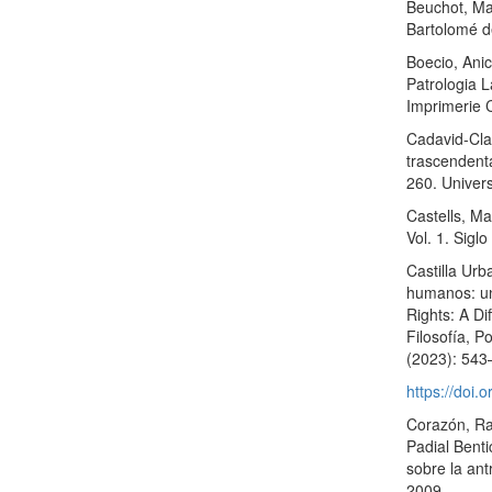
Beuchot, Ma
Bartolomé d
Boecio, Anic
Patrologia 
Imprimerie 
Cadavid-Cla
trascendent
260. Univer
Castells, Ma
Vol. 1. Sigl
Castilla Ur
humanos: un
Rights: A Di
Filosofía, P
(2023): 543
https://doi.
Corazón, Ra
Padial Bent
sobre la ant
2009.