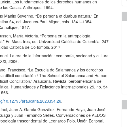
u
uricio. Los fundamentos de los derechos humanos en
e las Casas. Anthropos, 1994.
a
io Manlio Severino. “De persona et duabus naturis.” En
Latina 64, ed. Jacques-Paul Migne, cols. 1341–1354.
Catholique, 1847.
ussen, María Victoria. “Persona en la antropología
al.” En Maes-tros, ed. Universidad Católica de Colombia, 247–
sidad Católica de Co-lombia, 2017.
nuel. La era de la información: economía, sociedad y cultura.
o XXI, 2006.
bano, Francisco. “La Escuela de Salamanca y los derechos
a difícil conciliación / The School of Salamanca and Human
fficult Conciliation.” Araucaria. Revista Iberoamericana de
olítica, Humanidades y Relaciones Internacionales 25, no. 54
–566.
org/10.12795/araucaria.2023.i54.26
.
fael, Juan A. García González, Fernando Haya, Juan José
icuaga y Juan Fernando Sellés. Conversaciones de AEDOS
ropología trascendental de Leonardo Polo. Unión Editorial,