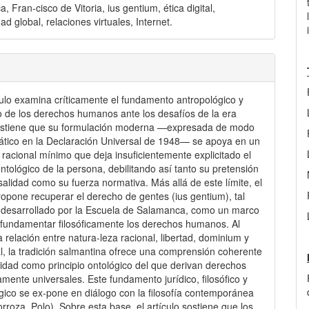
 Fran-cisco de Vitoria, ius gentium, ética digital,
ad global, relaciones virtuales, Internet.
culo examina críticamente el fundamento antropológico y
o de los derechos humanos ante los desafíos de la era
Sostiene que su formulación moderna —expresada de modo
tico en la Declaración Universal de 1948— se apoya en un
racional mínimo que deja insuficientemente explicitado el
ontológico de la persona, debilitando así tanto su pretensión
salidad como su fuerza normativa. Más allá de este límite, el
ropone recuperar el derecho de gentes (ius gentium), tal
desarrollado por la Escuela de Salamanca, como un marco
fundamentar filosóficamente los derechos humanos. Al
la relación entre natura-leza racional, libertad, dominium y
al, la tradición salmantina ofrece una comprensión coherente
nidad como principio ontológico del que derivan derechos
mente universales. Este fundamento jurídico, filosófico y
gico se ex-pone en diálogo con la filosofía contemporánea
orroza, Polo). Sobre esta base, el artículo sostiene que los