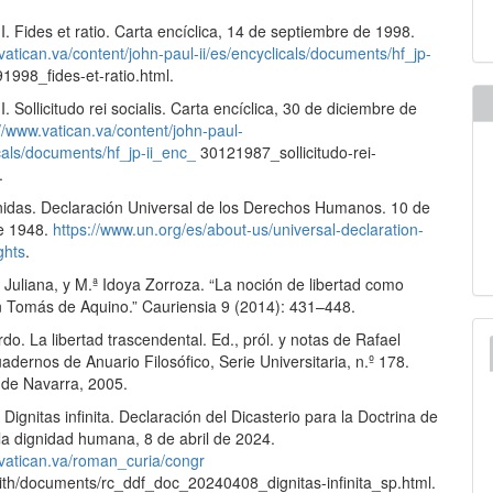
I. Fides et ratio. Carta encíclica, 14 de septiembre de 1998.
vatican.va/content/john-paul-ii/es/encyclicals/documents/hf_jp-
1998_fides-et-ratio.html.
I. Sollicitudo rei socialis. Carta encíclica, 30 de diciembre de
://www.vatican.va/content/john-paul-
icals/documents/hf_jp-ii_enc_
30121987_sollicitudo-rei-
.
idas. Declaración Universal de los Derechos Humanos. 10 de
e 1948.
https://www.un.org/es/about-us/universal-declaration-
ghts
.
 Juliana, y M.ª Idoya Zorroza. “La noción de libertad como
n Tomás de Aquino.” Cauriensia 9 (2014): 431–448.
do. La libertad trascendental. Ed., pról. y notas de Rafael
dernos de Anuario Filosófico, Serie Universitaria, n.º 178.
 de Navarra, 2005.
Dignitas infinita. Declaración del Dicasterio para la Doctrina de
la dignidad humana, 8 de abril de 2024.
.vatican.va/roman_curia/congr
aith/documents/rc_ddf_doc_20240408_dignitas-infinita_sp.html.