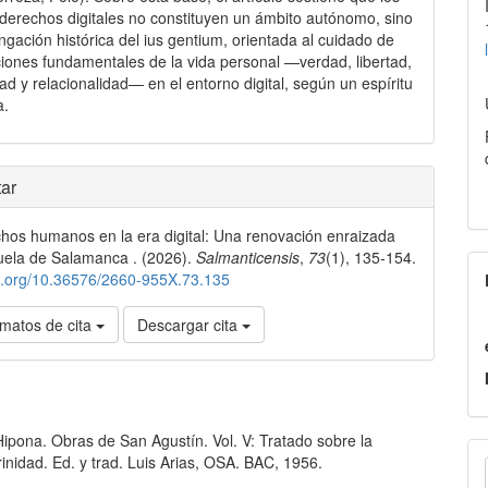
derechos digitales no constituyen un ámbito autónomo, sino
ngación histórica del ius gentium, orientada al cuidado de
ciones fundamentales de la vida personal —verdad, libertad,
dad y relacionalidad— en el entorno digital, según un espíritu
a.
les
ar
hos humanos en la era digital: Una renovación enraizada
lo
uela de Salamanca . (2026).
Salmanticensis
,
73
(1), 135-154.
oi.org/10.36576/2660-955X.73.135
matos de cita
Descargar cita
ipona. Obras de San Agustín. Vol. V: Tratado sobre la
E
inidad. Ed. y trad. Luis Arias, OSA. BAC, 1956.