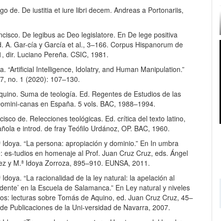
o de. De iustitia et iure libri decem. Andreas a Portonariis,
cisco. De legibus ac Deo legislatore. En De lege positiva
d. A. Gar-cía y García et al., 3–166. Corpus Hispanorum de
1, dir. Luciano Pereña. CSIC, 1981.
a. “Artificial Intelligence, Idolatry, and Human Manipulation.”
7, no. 1 (2020): 107–130.
uino. Suma de teología. Ed. Regentes de Estudios de las
Domini-canas en España. 5 vols. BAC, 1988–1994.
cisco de. Relecciones teológicas. Ed. crítica del texto latino,
ñola e introd. de fray Teófilo Urdánoz, OP. BAC, 1960.
 Idoya. “La persona: apropiación y dominio.” En In umbra
ae: es-tudios en homenaje al Prof. Juan Cruz Cruz, eds. Ángel
ez y M.ª Idoya Zorroza, 895–910. EUNSA, 2011.
 Idoya. “La racionalidad de la ley natural: la apelación al
dente’ en la Escuela de Salamanca.” En Ley natural y niveles
cos: lecturas sobre Tomás de Aquino, ed. Juan Cruz Cruz, 45–
 de Publicaciones de la Uni-versidad de Navarra, 2007.