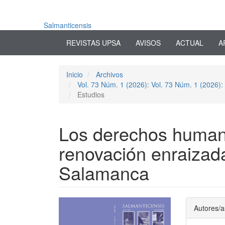
Navegación
principal
Contenido
Salmanticensis
principal
REVISTAS UPSA
AVISOS
ACTUAL
A
Barra
lateral
Inicio
Archivos
Vol. 73 Núm. 1 (2026): Vol. 73 Núm. 1 (2026):
Estudios
Los derechos humano
renovación enraizad
Salamanca
Barra
Conte
Autores/a
lateral
princi