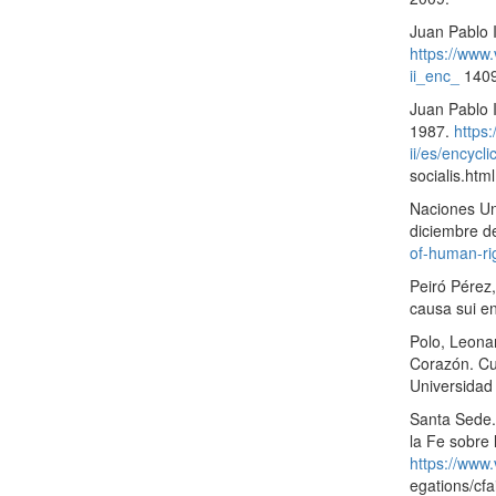
Juan Pablo I
https://www.
ii_enc_
1409
Juan Pablo I
1987.
https
ii/es/encycl
socialis.html
Naciones Un
diciembre d
of-human-ri
Peiró Pérez,
causa sui e
Polo, Leonar
Corazón. Cua
Universidad
Santa Sede. 
la Fe sobre 
https://www
egations/cf