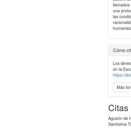
llamados 
una prolo
las condi
racionali
humanist
Detal
Cómo cit
del
Los derec
artícu
en la Esc
https://d
Más for
Citas
Agustín de H
Santísima Tr