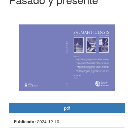
Barra
lateral
del
artículo
pdf
Publicado:
2024-12-10