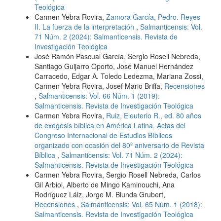
Teológica
Carmen Yebra Rovira,
Zamora García, Pedro. Reyes
II. La fuerza de la interpretación
,
Salmanticensis: Vol.
71 Núm. 2 (2024): Salmanticensis. Revista de
Investigación Teológica
José Ramón Pascual García, Sergio Rosell Nebreda,
Santiago Guijarro Oporto, José Manuel Hernández
Carracedo, Edgar A. Toledo Ledezma, Mariana Zossi,
Carmen Yebra Rovira, Josef Mario Briffa,
Recensiones
,
Salmanticensis: Vol. 66 Núm. 1 (2019):
Salmanticensis. Revista de Investigación Teológica
Carmen Yebra Rovira,
Ruiz, Eleuterio R., ed. 80 años
de exégesis bíblica en América Latina. Actas del
Congreso Internacional de Estudios Bíblicos
organizado con ocasión del 80º aniversario de Revista
Bíblica
,
Salmanticensis: Vol. 71 Núm. 2 (2024):
Salmanticensis. Revista de Investigación Teológica
Carmen Yebra Rovira, Sergio Rosell Nebreda, Carlos
Gil Arbiol, Alberto de Mingo Kaminouchi, Ana
Rodríguez Láiz, Jorge M. Blunda Grubert,
Recensiones
,
Salmanticensis: Vol. 65 Núm. 1 (2018):
Salmanticensis. Revista de Investigación Teológica