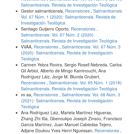
Salmanticensis. Revista de Investigación Teológica
Gestor salmanticensis,
Recensiones
,
Salmanticensis:
Vol. 67 Núm. 1 (2020): Salmanticensis. Revista de
Investigación Teológica
Santiago Guijarro Oporto,
Recensiones
,
Salmanticensis: Vol. 67 Núm. 2 (2020):
Salmanticensis. Revista de Investigación Teológica
VVAA,
Recensiones
,
Salmanticensis: Vol. 67 Núm. 3
(2020): Salmanticensis. Revista de Investigación
Teológica
Carmen Yebra Rovira, Sergio Rosell Nebreda, Carlos
Gil Arbiol, Alberto de Mingo Kaminouchi, Ana
Rodríguez Láiz, Jorge M. Blunda Grubert,
Recensiones
,
Salmanticensis: Vol. 65 Núm. 1 (2018):
Salmanticensis. Revista de Investigación Teológica
vv aa,
Recensiones
,
Salmanticensis: Vol. 68 Núm. 3
(2021): Salmanticensis. Revista de Investigación
Teológica
Ana Rodríguez Laiz, Mariela Martínez Higueras,
Zhang Zhi Xia, Gbenoukpo Joseph Zinsou, Francisco
García Martínez, Juan Manuel Cabiedas Tejero,
Adjane Doukou Yves Henri Nguessan,
Recensiones
,