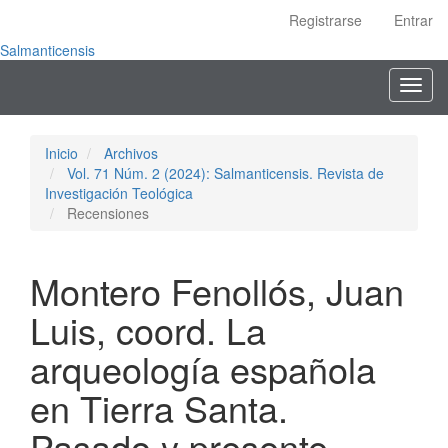
Navegación
Registrarse
Entrar
principal
Contenido
Salmanticensis
principal
Toggl
Barra
navig
lateral
Inicio
Archivos
Vol. 71 Núm. 2 (2024): Salmanticensis. Revista de
Investigación Teológica
Recensiones
Montero Fenollós, Juan
Luis, coord. La
arqueología española
en Tierra Santa.
Pasado y presente