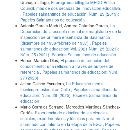
Urchaga-Litago,
El programa bilingüe MECD-British
Council, más de dos décadas de innovación educativa.
,
Papeles salmantinos de educación: Núm. 23 (2019):
Papeles Salmantinos de educación
Antonio García Madrid, Andrea Catarino García,
La
Depuración de la escuela normal del magisterio y de la
inspección de primera enseñanza de Salamanca
(diciembre de 1936-febrero de 1937)
,
Papeles
salmantinos de educación: Vol. 2021 Núm. 25 (2021):
Núm. 25 (2021): Papeles Salmantinos de educación
Rubén Maneiro Dios,
El proceso de creación del
conocimiento: una reflexión a través de autores de
referencia
,
Papeles salmantinos de educación: Núm.
27 (2023)
Jaime Caiceo Escudero,
La Educación media
técnicoprofesional en Chile
,
Papeles salmantinos de
educación: Núm. 29 (2025): Papeles Salmantinos de
educación
Mario Corrales Serrano, Mercedes Martínez Sánchez-
Cortés,
Experiencia de didáctica de las ciencias
sociales, experimentales y técnicas para motivar al
alumnado con talento en la etapa de la ESO
,
Papeles
salmantinos de educación: Núm. 24 (2020): Papeles