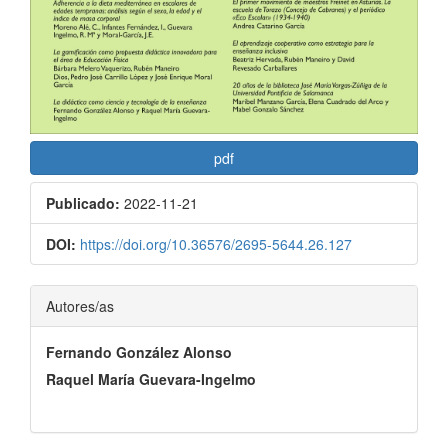
pdf
Publicado:
2022-11-21
DOI:
https://doi.org/10.36576/2695-5644.26.127
Contenido
Autores/as
principal
Fernando González Alonso
del
Raquel María Guevara-Ingelmo
artículo