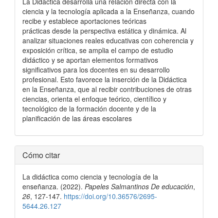
La Didáctica desarrolla una relación directa con la
ciencia y la tecnología aplicada a la Enseñanza, cuando
recibe y establece aportaciones teóricas
prácticas desde la perspectiva estática y dinámica. Al
analizar situaciones reales educativas con coherencia y
exposición crítica, se amplia el campo de estudio
didáctico y se aportan elementos formativos
significativos para los docentes en su desarrollo
profesional. Esto favorece la inserción de la Didáctica
en la Enseñanza, que al recibir contribuciones de otras
ciencias, orienta el enfoque teórico, científico y
tecnológico de la formación docente y de la
planificación de las áreas escolares
Detalles
Cómo citar
del
La didáctica como ciencia y tecnología de la
artículo
enseñanza. (2022).
Papeles Salmantinos De educación
,
26
, 127-147.
https://doi.org/10.36576/2695-
5644.26.127