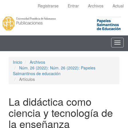
Navegación
Registrarse
Entrar
Archivos
Actual
principal
Contenido
principal
Barra
lateral
Toggl
navig
Inicio
Archivos
Núm. 26 (2022): Núm. 26 (2022): Papeles
Salmantinos de educación
Artículos
La didáctica como
ciencia y tecnología de
la enseñanza