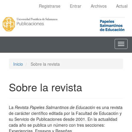
Navegación
Registrarse
Entrar
Archivos
Actual
principal
Contenido
principal
Barra
lateral
Toggl
navig
Inicio
Sobre la revista
Sobre la revista
La
Revista Papeles Salmantinos de Educación
es una revista
de carácter científico editada por la Facultad de Educación y
su Servicio de Publicaciones desde 2001. En la actualidad
cada año se publica un número con tres secciones:
Experiencias, Ensayos y Reseñas.