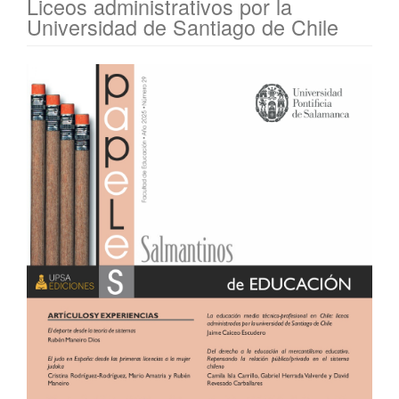
Liceos administrativos por la
Universidad de Santiago de Chile
Barra
lateral
del
artículo