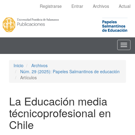
Navegación
Registrarse
Entrar
Archivos
Actual
principal
Contenido
principal
Barra
lateral
Toggl
navig
Inicio
Archivos
Núm. 29 (2025): Papeles Salmantinos de educación
Artículos
La Educación media
técnicoprofesional en
Chile