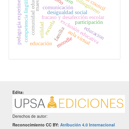
comunidad educativa
competencia lingüística
british council
pedagogía experimental
maestros
bilingüismo
comunicación
desigualdad social
fracaso y desafección escolar
exclusión educativa
escuela
participación
utilidad
educacion
familia
aula virtual
moodle
educación
Edita:
Derechos de autor:
Reconocimiento CC BY:
Atribución 4.0 Internacional