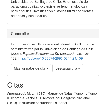
Universidad de Santiago de Chile. Es un estudio de
paradigma cualitativo y episteme fenomenológica y
hermenéutica, investigación histórica utilizando fuentes
primarias y secundarias.
Detalles
Cómo citar
del
La Educación media técnicoprofesional en Chile: Liceos
artículo
administrativos por la Universidad de Santiago de Chile.
(2025).
Papeles Salmantinos De educación
,
29
, 109-
132.
https://doi.org/10.36576/2695-5644.29.109
Más formatos de cita
Descargar cita
Citas
Amunátegui, M. L. (1895). Manuel de Salas, Tomo I y Tomo
II. Imprenta Nacional. Biblioteca del Congreso Nacional
(1879). lnstruccion secundaria i superior.