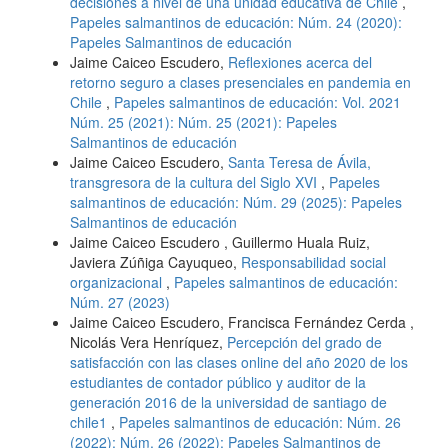
decisiones a nivel de una unidad educativa de Chile
,
Papeles salmantinos de educación: Núm. 24 (2020):
Papeles Salmantinos de educación
Jaime Caiceo Escudero,
Reflexiones acerca del
retorno seguro a clases presenciales en pandemia en
Chile
,
Papeles salmantinos de educación: Vol. 2021
Núm. 25 (2021): Núm. 25 (2021): Papeles
Salmantinos de educación
Jaime Caiceo Escudero,
Santa Teresa de Ávila,
transgresora de la cultura del Siglo XVI
,
Papeles
salmantinos de educación: Núm. 29 (2025): Papeles
Salmantinos de educación
Jaime Caiceo Escudero , Guillermo Huala Ruiz,
Javiera Zúñiga Cayuqueo,
Responsabilidad social
organizacional
,
Papeles salmantinos de educación:
Núm. 27 (2023)
Jaime Caiceo Escudero, Francisca Fernández Cerda ,
Nicolás Vera Henríquez,
Percepción del grado de
satisfacción con las clases online del año 2020 de los
estudiantes de contador público y auditor de la
generación 2016 de la universidad de santiago de
chile1
,
Papeles salmantinos de educación: Núm. 26
(2022): Núm. 26 (2022): Papeles Salmantinos de