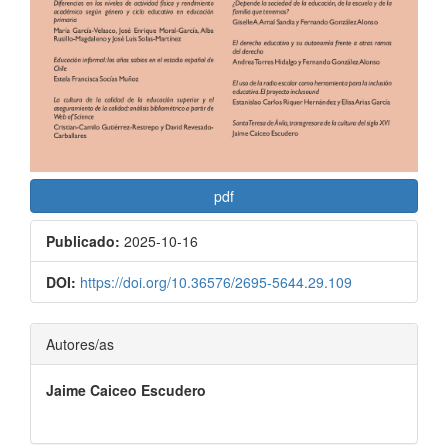
pdf
Publicado:
2025-10-16
DOI:
https://doi.org/10.36576/2695-5644.29.109
Contenido
Autores/as
principal
Jaime Caiceo Escudero
del
artículo