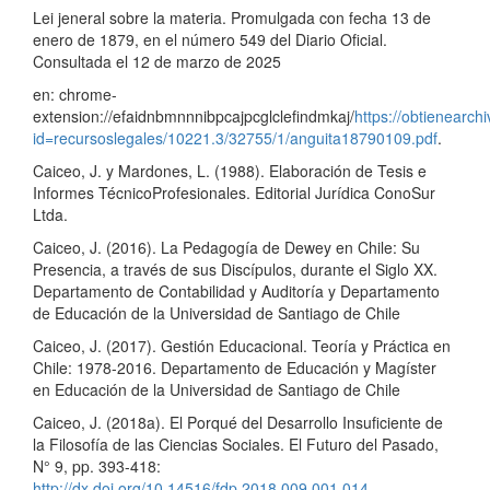
Lei jeneral sobre la materia. Promulgada con fecha 13 de
enero de 1879, en el número 549 del Diario Oficial.
Consultada el 12 de marzo de 2025
en: chrome-
extension://efaidnbmnnnibpcajpcglclefindmkaj/
https://obtienearch
id=recursoslegales/10221.3/32755/1/anguita18790109.pdf
.
Caiceo, J. y Mardones, L. (1988). Elaboración de Tesis e
Informes TécnicoProfesionales. Editorial Jurídica ConoSur
Ltda.
Caiceo, J. (2016). La Pedagogía de Dewey en Chile: Su
Presencia, a través de sus Discípulos, durante el Siglo XX.
Departamento de Contabilidad y Auditoría y Departamento
de Educación de la Universidad de Santiago de Chile
Caiceo, J. (2017). Gestión Educacional. Teoría y Práctica en
Chile: 1978-2016. Departamento de Educación y Magíster
en Educación de la Universidad de Santiago de Chile
Caiceo, J. (2018a). El Porqué del Desarrollo Insuficiente de
la Filosofía de las Ciencias Sociales. El Futuro del Pasado,
N° 9, pp. 393-418:
http://dx.doi.org/10.14516/fdp.2018.009.001.014
.