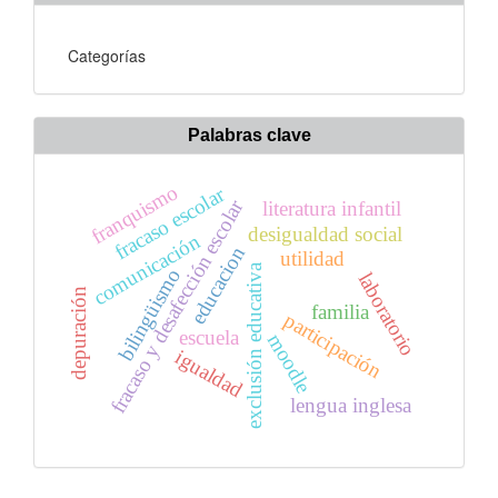
Categorías
Palabras clave
franquismo
fracaso escolar
fracaso y desafección escolar
literatura infantil
desigualdad social
comunicación
educacion
utilidad
exclusión educativa
bilingüismo
laboratorio
depuración
familia
participación
escuela
moodle
igualdad
lengua inglesa