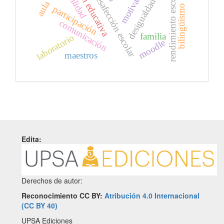
fracaso y desafección escolar
desigualdad social
motivación
rendimiento escolar
utilidad
bilingüismo
participación
comunicación
familia
laboratorio
moodle
maestros
Edita:
Derechos de autor:
Reconocimiento CC BY:
Atribución 4.0 Internacional
(CC BY 40)
UPSA Ediciones