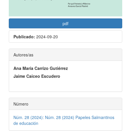
pdf
Publicado:
2024-09-20
Contenido
Autores/as
principal
Ana María Carrizo Gutiérrez
del
Jaime Caiceo Escudero
artículo
Número
Núm. 28 (2024): Núm. 28 (2024) Papeles Salmantinos
de educación