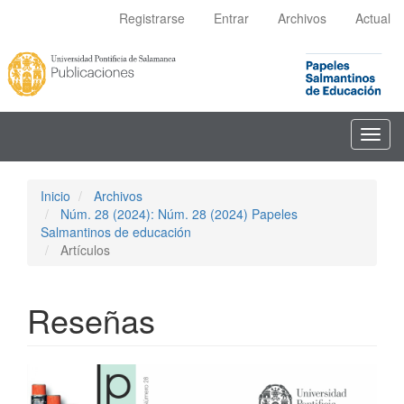
Navegación
Registrarse
Entrar
Archivos
Actual
principal
Contenido
principal
Barra
lateral
Toggl
navig
Inicio
Archivos
Núm. 28 (2024): Núm. 28 (2024) Papeles
Salmantinos de educación
Artículos
Reseñas
Barra