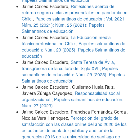
Jaime Caiceo Escudero,
Reflexiones acerca del
retorno seguro a clases presenciales en pandemia en
Chile
,
Papeles salmantinos de educación: Vol. 2021
Núm. 25 (2021): Núm. 25 (2021): Papeles
Salmantinos de educación
Jaime Caiceo Escudero,
La Educación media
técnicoprofesional en Chile
,
Papeles salmantinos de
educación: Núm. 29 (2025): Papeles Salmantinos de
educación
Jaime Caiceo Escudero,
Santa Teresa de Ávila,
transgresora de la cultura del Siglo XVI
,
Papeles
salmantinos de educación: Núm. 29 (2025): Papeles
Salmantinos de educación
Jaime Caiceo Escudero , Guillermo Huala Ruiz,
Javiera Zúñiga Cayuqueo,
Responsabilidad social
organizacional
,
Papeles salmantinos de educación:
Núm. 27 (2023)
Jaime Caiceo Escudero, Francisca Fernández Cerda ,
Nicolás Vera Henríquez,
Percepción del grado de
satisfacción con las clases online del año 2020 de los
estudiantes de contador público y auditor de la
generación 2016 de la universidad de santiago de