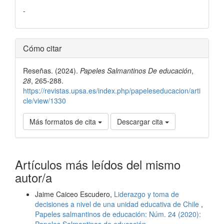
-
Detalles
Cómo citar
del
Reseñas. (2024).
Papeles Salmantinos De educación
,
artículo
28
, 265-288.
https://revistas.upsa.es/index.php/papeleseducacion/arti
cle/view/1330
Más formatos de cita
Descargar cita
Artículos más leídos del mismo
autor/a
Jaime Caiceo Escudero,
Liderazgo y toma de
decisiones a nivel de una unidad educativa de Chile
,
Papeles salmantinos de educación: Núm. 24 (2020):
Papeles Salmantinos de educación