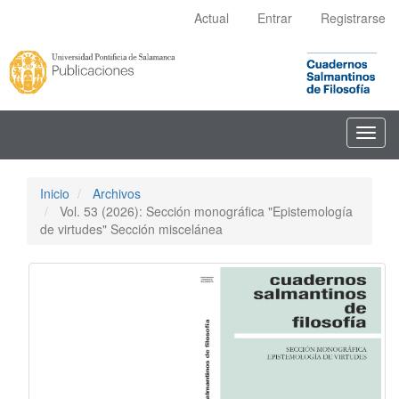
Navegación
Actual
Entrar
Registrarse
principal
Contenido
principal
Barra
lateral
Toggl
navig
Inicio
Archivos
Vol. 53 (2026): Sección monográfica "Epistemología
de virtudes" Sección miscelánea