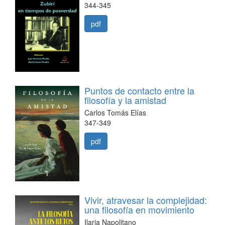
344-345
pdf
Puntos de contacto entre la
filosofía y la amistad
Carlos Tomás Elías
347-349
pdf
Vivir, atravesar la complejidad:
una filosofía en movimiento
Ilaria Napolitano