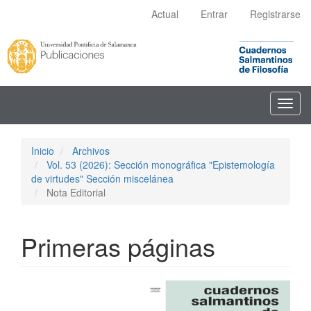
Navegación
Actual
Entrar
Registrarse
principal
Contenido
principal
Barra
lateral
Toggl
navig
Inicio
Archivos
Vol. 53 (2026): Sección monográfica "Epistemología
de virtudes" Sección miscelánea
Nota Editorial
Primeras páginas
Barra