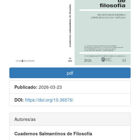
lateral
del
artículo
pdf
Publicado:
2026-03-23
DOI:
https://doi.org/10.36576/
Contenido
Autores/as
principal
Cuadernos Salmantinos de Filosofía
del