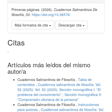
del
Primeras páginas. (2026).
Cuadernos Salmantinos De
artículo
filosofía
,
53
.
https://doi.org/10.36576/
Más formatos de cita
Descargar cita
Citas
-
Artículos más leídos del mismo
autor/a
Cuadernos Salmantinos de Filosofía ,
Tabla de
contenidos
,
Cuadernos salmantinos de filosofía: Vol.
52 (2025): Vol. 52 (2025): Sección monográfica I: “El
problema del conocimiento” ; Sección monográfica II:
"Comprensión vitoriana de la persona"
Cuadernos Salmantinos de Filosofía ,
Instrucciones
para autores
,
Cuadernos salmantinos de filosofía: Vol.