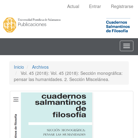
Navegación
Actual
Entrar
Registrarse
principal
Contenido
principal
Barra
lateral
Toggl
navig
Inicio
Archivos
Vol. 45 (2018): Vol. 45 (2018): Sección monográfica:
pensar las humanidades. 2. Sección Miscelánea.