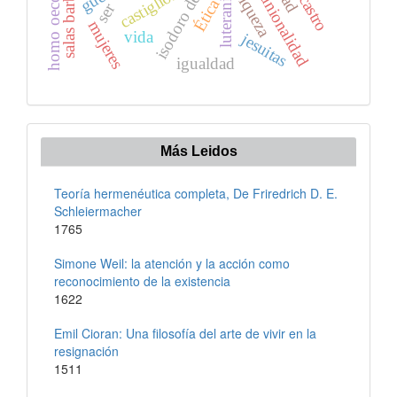
homo oeconomicus,
isodoro de sevilla
salas barbadillo
luteranismo
castiglione
riqueza
Ética
ser
mujeres
vida
jesuitas
igualdad
Más Leidos
Teoría hermenéutica completa, De Friredrich D. E.
Schleiermacher
1765
Simone Weil: la atención y la acción como
reconocimiento de la existencia
1622
Emil Cioran: Una filosofía del arte de vivir en la
resignación
1511