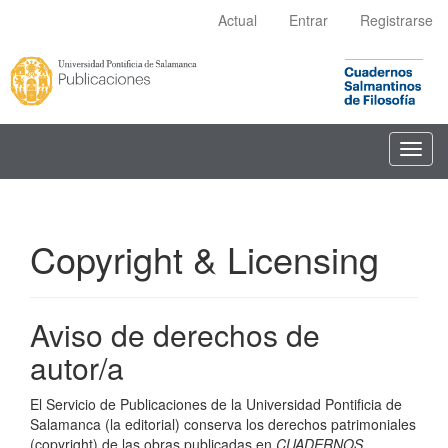
Navegación
Actual
Entrar
Registrarse
principal
Contenido
principal
Barra
lateral
Toggl
navig
Copyright & Licensing
Aviso de derechos de
autor/a
El Servicio de Publicaciones de la Universidad Pontificia de
Salamanca (la editorial) conserva los derechos patrimoniales
(copyright) de las obras publicadas en
CUADERNOS