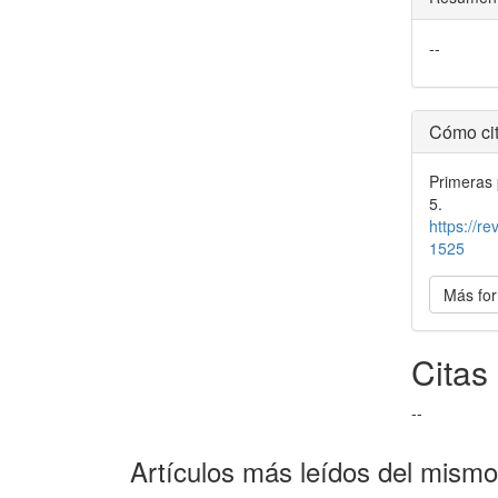
--
Detal
Cómo cit
del
Primeras 
artícu
5.
https://r
1525
Más for
Citas
--
Artículos más leídos del mismo