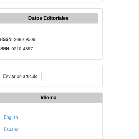
Datos Editoriales
eISSN
: 2660-9509
ISSN
: 0210-4857
nviar
Enviar un artículo
n
rtículo
Idioma
English
Español