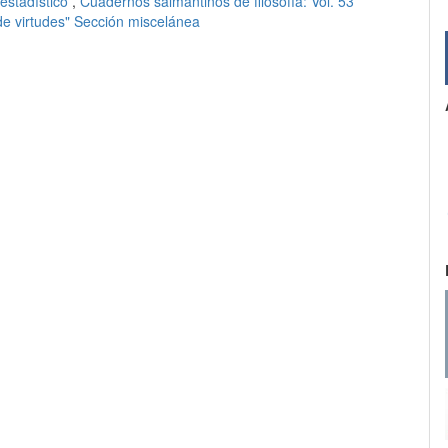
estadístico
,
Cuadernos salmantinos de filosofía: Vol. 53
de virtudes" Sección miscelánea