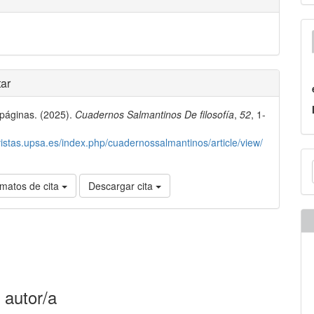
les
ar
páginas. (2025).
Cuadernos Salmantinos De filosofía
,
52
, 1-
lo
evistas.upsa.es/index.php/cuadernossalmantinos/article/view/
E
u
matos de cita
Descargar cita
a
 autor/a