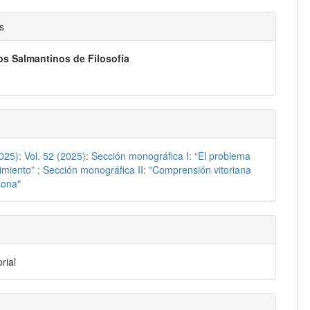
nido
s
pal
s Salmantinos de Filosofía
lo
2025): Vol. 52 (2025): Sección monográfica I: “El problema
imiento” ; Sección monográfica II: "Comprensión vitoriana
sona"
rial