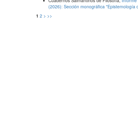
Cuadernos Salmantinos de Filosofía,
Informe 
(2026): Sección monográfica "Epistemología 
1
2
>
>>