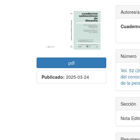
Barra
Conte
Autores/a
lateral
princi
Cuaderno
del
del
artículo
artícu
Número
pdf
Vol. 52 (
del conoc
Publicado:
2025-03-24
de la per
Sección
Nota Edito
Resumen