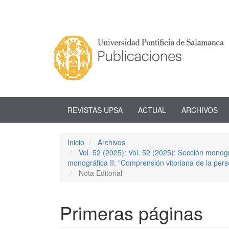
Navegación
principal
Contenido
principal
Barra
lateral
REVISTAS UPSA
ACTUAL
ARCHIVOS
Inicio
Archivos
Vol. 52 (2025): Vol. 52 (2025): Sección monogr
monográfica II: "Comprensión vitoriana de la per
Nota Editorial
Primeras páginas