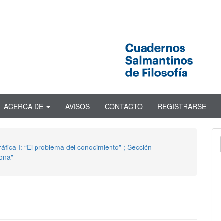
ACERCA DE
AVISOS
CONTACTO
REGISTRARSE
áfica I: “El problema del conocimiento” ; Sección
sona"