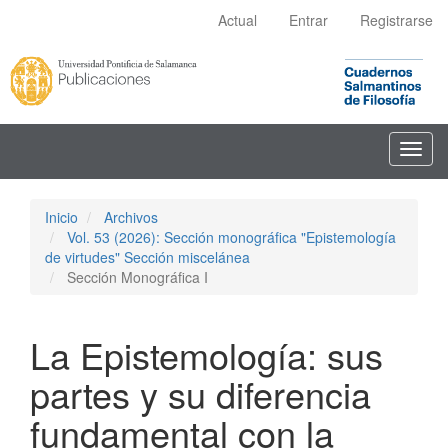
Navegación
Actual
Entrar
Registrarse
principal
Contenido
principal
Barra
lateral
Toggl
navig
Inicio
Archivos
Vol. 53 (2026): Sección monográfica "Epistemología
de virtudes" Sección miscelánea
Sección Monográfica I
La Epistemología: sus
partes y su diferencia
fundamental con la