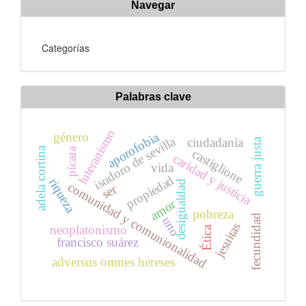
Navegar
Categorías
Palabras clave
luteranismo
género
aporofobia
isodoro de sevilla
ciudadanía
guerra justa
adela cortina
pícara
castiglione
caridad y justicia
vida
propiedad
riqueza
desigualdad
comunidad y comunionalidad
ser
amor
pobreza
fecundidad
uno
jesuitas
neoplatonismo
Ética
francisco suárez
adversus omnes hereses