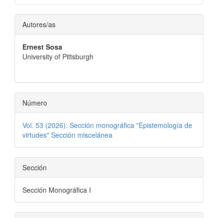
Contenido
Autores/as
principal
Ernest Sosa
del
University of Pittsburgh
artículo
Número
Vol. 53 (2026): Sección monográfica "Epistemología de
virtudes" Sección miscelánea
Sección
Sección Monográfica I