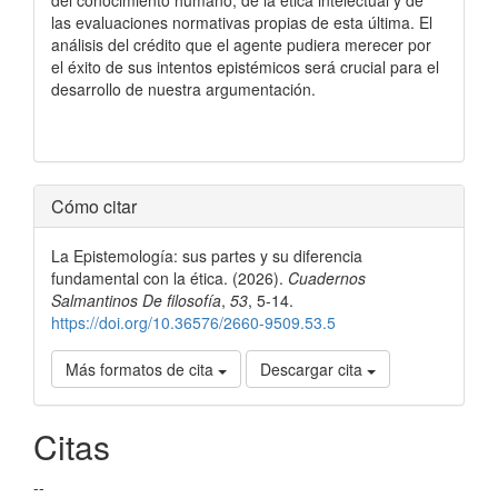
del conocimiento humano, de la ética intelectual y de
las evaluaciones normativas propias de esta última. El
análisis del crédito que el agente pudiera merecer por
el éxito de sus intentos epistémicos será crucial para el
desarrollo de nuestra argumentación.
Detalles
Cómo citar
del
La Epistemología: sus partes y su diferencia
artículo
fundamental con la ética. (2026).
Cuadernos
Salmantinos De filosofía
,
53
, 5-14.
https://doi.org/10.36576/2660-9509.53.5
Más formatos de cita
Descargar cita
Citas
--