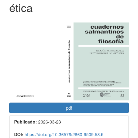
ética
Barra
lateral
del
artículo
pdf
Publicado:
2026-03-23
DOI:
https://doi.org/10.36576/2660-9509.53.5