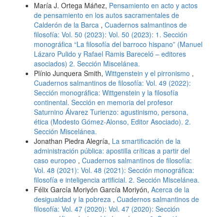
María J. Ortega Máñez,
Pensamiento en acto y actos
de pensamiento en los autos sacramentales de
Calderón de la Barca
,
Cuadernos salmantinos de
filosofía: Vol. 50 (2023): Vol. 50 (2023): 1. Sección
monográfica “La filosofía del barroco hispano” (Manuel
Lázaro Pulido y Rafael Ramis Bareceló – editores
asociados) 2. Sección Miscelánea.
Plínio Junquera Smith,
Wittgenstein y el pirronismo
,
Cuadernos salmantinos de filosofía: Vol. 49 (2022):
Sección monográfica: Wittgenstein y la filosofía
continental. Sección en memoria del profesor
Saturnino Álvarez Turienzo: agustinismo, persona,
ética (Modesto Gómez-Alonso, Editor Asociado). 2.
Sección Miscelánea.
Jonathan Piedra Alegría,
La smartificación de la
administración pública: apostilla críticas a partir del
caso europeo
,
Cuadernos salmantinos de filosofía:
Vol. 48 (2021): Vol. 48 (2021): Sección monográfica:
filosofía e inteligencia artificial. 2. Sección Miscelánea.
Félix García Moriyón García Moriyón,
Acerca de la
desigualdad y la pobreza
,
Cuadernos salmantinos de
filosofía: Vol. 47 (2020): Vol. 47 (2020): Sección