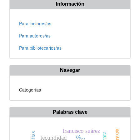
Información
Para lectores/as
Para autores/as
Para bibliotecarios/as
Navegar
Categorías
Palabras clave
francisco suárez
jesuitas
pícara
fecundidad