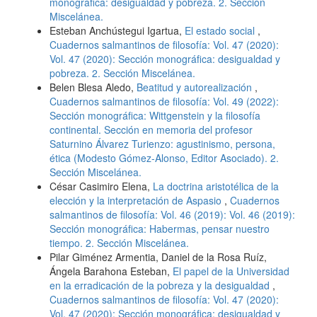
monográfica: desigualdad y pobreza. 2. Sección
Miscelánea.
Esteban Anchústegui Igartua,
El estado social
,
Cuadernos salmantinos de filosofía: Vol. 47 (2020):
Vol. 47 (2020): Sección monográfica: desigualdad y
pobreza. 2. Sección Miscelánea.
Belen Blesa Aledo,
Beatitud y autorealización
,
Cuadernos salmantinos de filosofía: Vol. 49 (2022):
Sección monográfica: Wittgenstein y la filosofía
continental. Sección en memoria del profesor
Saturnino Álvarez Turienzo: agustinismo, persona,
ética (Modesto Gómez-Alonso, Editor Asociado). 2.
Sección Miscelánea.
César Casimiro Elena,
La doctrina aristotélica de la
elección y la interpretación de Aspasio
,
Cuadernos
salmantinos de filosofía: Vol. 46 (2019): Vol. 46 (2019):
Sección monográfica: Habermas, pensar nuestro
tiempo. 2. Sección Miscelánea.
Pilar Giménez Armentia, Daniel de la Rosa Ruíz,
Ángela Barahona Esteban,
El papel de la Universidad
en la erradicación de la pobreza y la desigualdad
,
Cuadernos salmantinos de filosofía: Vol. 47 (2020):
Vol. 47 (2020): Sección monográfica: desigualdad y