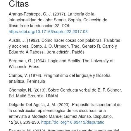
Citas
Arango-Restrepo, G. J. (2017). La teoría de la
intencionalidad de John Searle. Sophia. Colección de
filosofía de la educación 22. DOI:
https://doi.org/10.17163/soph.n22.2017.03
Austin, J. (1992). Cómo hacer cosas con palabras. Palabras
y acciones. Comp. J. O. Urmson. Trad. Genaro R. Carrió y
Eduardo A Rabossi. 3era edición. Paidós
Bergman, G. (1964). Logic and Reality. The University of
Wisconsin Press
Camps, V. (1976). Pragmatismo del lenguaje y filosofía
analítica. Península
Chomsky, N. (2013). Sobre Conducta verbal de B. F. Skinner.
Ed. Maité Ezcurdia. UNAM
Delgado-Del-Aguila, J. M. (2023). Propósito trascendental de
la construcción epistemológica de los discursos: una
entrevista a Modesto Manuel Gómez Alonso. Disputatio,
12(26), 209-230.
https://doi.org/10.63413/disputatio
Ezcurdia, M. (2013). Argumentos en favor del innatismo del