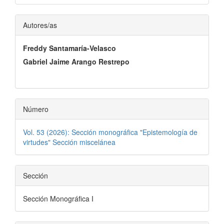
Contenido
Autores/as
principal
Freddy Santamaría-Velasco
del
Gabriel Jaime Arango Restrepo
artículo
Número
Vol. 53 (2026): Sección monográfica "Epistemología de
virtudes" Sección miscelánea
Sección
Sección Monográfica I