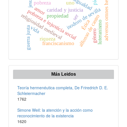
adversus omnes hereses
desigualdad
pobreza
uno
amor
isodoro de sevilla
caridad y justicia
pobreza e injusticia social
religiosidad medieval
propiedad
ser
alfonso de castro
Ética
luteranismo
vida
guerra justa
género
riqueza
franciscanismo
Más Leidos
Teoría hermenéutica completa, De Friredrich D. E.
Schleiermacher
1762
Simone Weil: la atención y la acción como
reconocimiento de la existencia
1620