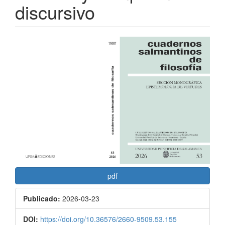
discursivo
Barra
lateral
del
artículo
pdf
Publicado:
2026-03-23
DOI:
https://doi.org/10.36576/2660-9509.53.155