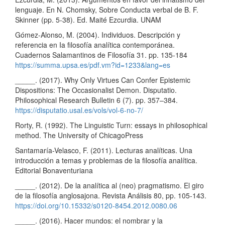
lenguaje. En N. Chomsky, Sobre Conducta verbal de B. F.
Skinner (pp. 5-38). Ed. Maité Ezcurdia. UNAM
Gómez-Alonso, M. (2004). Individuos. Descripción y
referencia en Ia filosofía analítica contemporánea.
Cuadernos Salamantinos de Filosofía 31. pp. 135-184
https://summa.upsa.es/pdf.vm?id=1233&lang=es
_____. (2017). Why Only Virtues Can Confer Epistemic
Dispositions: The Occasionalist Demon. Disputatio.
Philosophical Research Bulletin 6 (7). pp. 357–384.
https://disputatio.usal.es/vols/vol-6-no-7/
Rorty, R. (1992). The Linguistic Turn: essays in philosophical
method. The University of ChicagoPress
Santamaría-Velasco, F. (2011). Lecturas analíticas. Una
introducción a temas y problemas de la filosofía analítica.
Editorial Bonaventuriana
_____. (2012). De la analítica al (neo) pragmatismo. El giro
de la filosofía anglosajona. Revista Análisis 80, pp. 105-143.
https://doi.org/10.15332/s0120-8454.2012.0080.06
_____. (2016). Hacer mundos: el nombrar y la