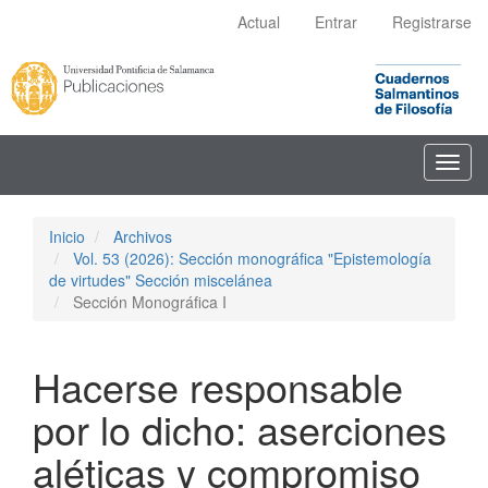
Navegación
Actual
Entrar
Registrarse
principal
Contenido
principal
Barra
lateral
Toggl
navig
Inicio
Archivos
Vol. 53 (2026): Sección monográfica "Epistemología
de virtudes" Sección miscelánea
Sección Monográfica I
Hacerse responsable
por lo dicho: aserciones
aléticas y compromiso