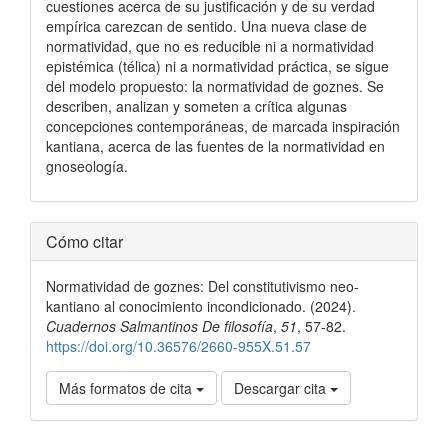
cuestiones acerca de su justificación y de su verdad
empírica carezcan de sentido. Una nueva clase de
normatividad, que no es reducible ni a normatividad
epistémica (télica) ni a normatividad práctica, se sigue
del modelo propuesto: la normatividad de goznes. Se
describen, analizan y someten a crítica algunas
concepciones contemporáneas, de marcada inspiración
kantiana, acerca de las fuentes de la normatividad en
gnoseología.
Detalles
Cómo citar
del
Normatividad de goznes: Del constitutivismo neo-
artículo
kantiano al conocimiento incondicionado. (2024).
Cuadernos Salmantinos De filosofía
,
51
, 57-82.
https://doi.org/10.36576/2660-955X.51.57
Más formatos de cita
Descargar cita