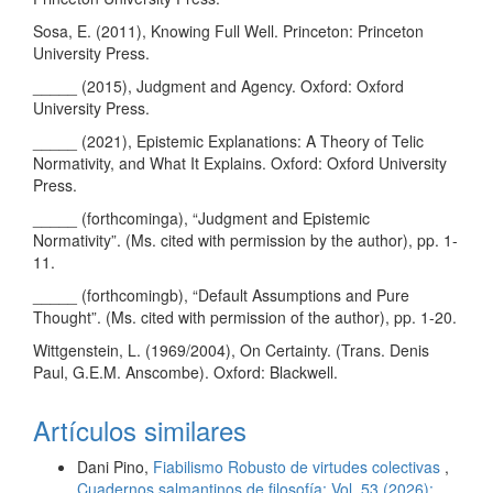
Sosa, E. (2011), Knowing Full Well. Princeton: Princeton
University Press.
_____ (2015), Judgment and Agency. Oxford: Oxford
University Press.
_____ (2021), Epistemic Explanations: A Theory of Telic
Normativity, and What It Explains. Oxford: Oxford University
Press.
_____ (forthcominga), “Judgment and Epistemic
Normativity”. (Ms. cited with permission by the author), pp. 1-
11.
_____ (forthcomingb), “Default Assumptions and Pure
Thought”. (Ms. cited with permission of the author), pp. 1-20.
Wittgenstein, L. (1969/2004), On Certainty. (Trans. Denis
Paul, G.E.M. Anscombe). Oxford: Blackwell.
Artículos similares
Dani Pino,
Fiabilismo Robusto de virtudes colectivas
,
Cuadernos salmantinos de filosofía: Vol. 53 (2026):