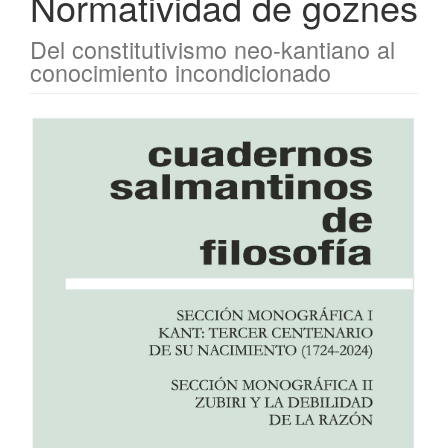
Normatividad de goznes
Del constitutivismo neo-kantiano al
conocimiento incondicionado
Barra
lateral
del
artículo