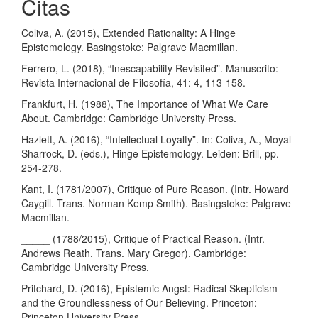
Citas
Coliva, A. (2015), Extended Rationality: A Hinge
Epistemology. Basingstoke: Palgrave Macmillan.
Ferrero, L. (2018), “Inescapability Revisited”. Manuscrito:
Revista Internacional de Filosofía, 41: 4, 113-158.
Frankfurt, H. (1988), The Importance of What We Care
About. Cambridge: Cambridge University Press.
Hazlett, A. (2016), “Intellectual Loyalty”. In: Coliva, A., Moyal-
Sharrock, D. (eds.), Hinge Epistemology. Leiden: Brill, pp.
254-278.
Kant, I. (1781/2007), Critique of Pure Reason. (Intr. Howard
Caygill. Trans. Norman Kemp Smith). Basingstoke: Palgrave
Macmillan.
_____ (1788/2015), Critique of Practical Reason. (Intr.
Andrews Reath. Trans. Mary Gregor). Cambridge:
Cambridge University Press.
Pritchard, D. (2016), Epistemic Angst: Radical Skepticism
and the Groundlessness of Our Believing. Princeton:
Princeton University Press.