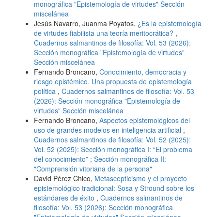
monográfica "Epistemología de virtudes" Sección
miscelánea
Jesús Navarro, Juanma Poyatos,
¿Es la epistemología
de virtudes fiabilista una teoría meritocrática?
,
Cuadernos salmantinos de filosofía: Vol. 53 (2026):
Sección monográfica "Epistemología de virtudes"
Sección miscelánea
Fernando Broncano,
Conocimiento, democracia y
riesgo epistémico. Una propuesta de epistemología
política
,
Cuadernos salmantinos de filosofía: Vol. 53
(2026): Sección monográfica "Epistemología de
virtudes" Sección miscelánea
Fernando Broncano,
Aspectos epistemológicos del
uso de grandes modelos en inteligencia artificial
,
Cuadernos salmantinos de filosofía: Vol. 52 (2025):
Vol. 52 (2025): Sección monográfica I: “El problema
del conocimiento” ; Sección monográfica II:
"Comprensión vitoriana de la persona"
David Pérez Chico,
Metascepticismo y el proyecto
epistemológico tradicional: Sosa y Stround sobre los
estándares de éxito
,
Cuadernos salmantinos de
filosofía: Vol. 53 (2026): Sección monográfica
"Epistemología de virtudes" Sección miscelánea