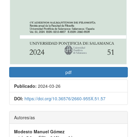
pdf
Publicado:
2024-03-26
DOI:
https://doi.org/10.36576/2660-955X.51.57
Contenido
Autores/as
principal
Modesto Manuel Gómez
del