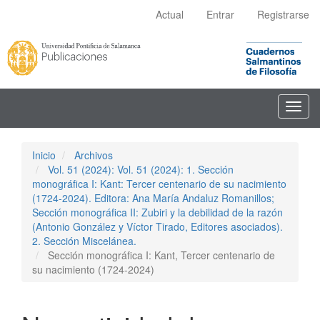
Navegación
Actual
Entrar
Registrarse
principal
Contenido
principal
Barra
lateral
Toggl
navig
Inicio
Archivos
Vol. 51 (2024): Vol. 51 (2024): 1. Sección
monográfica I: Kant: Tercer centenario de su nacimiento
(1724-2024). Editora: Ana María Andaluz Romanillos;
Sección monográfica II: Zubiri y la debilidad de la razón
(Antonio González y Víctor Tirado, Editores asociados).
2. Sección Miscelánea.
Sección monográfica I: Kant, Tercer centenario de
su nacimiento (1724-2024)