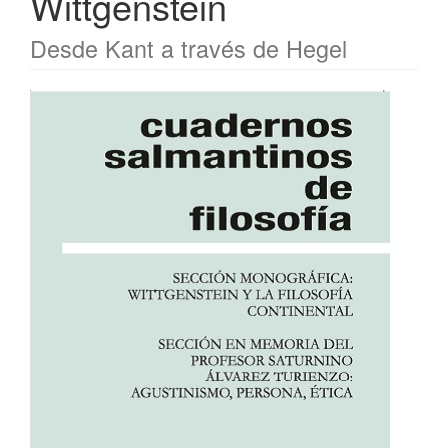
Wittgenstein
Desde Kant a través de Hegel
Barra
lateral
del
artículo