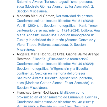
Saturnino Álvarez Turienzo: agustinismo, persona,
ética (Modesto Gómez-Alonso, Editor Asociado). 2.
Sección Miscelánea.
Modesto Manuel Gómez,
Normatividad de goznes
,
Cuadernos salmantinos de filosofía: Vol. 51 (2024):
Vol. 51 (2024): 1. Sección monográfica I: Kant: Tercer
centenario de su nacimiento (1724-2024). Editora: Ana
María Andaluz Romanillos; Sección monográfica II:
Zubiri y la debilidad de la razón (Antonio González y
Víctor Tirado, Editores asociados). 2. Sección
Miscelánea.
Angélica María Rodríguez Ortiz, Gabriel Jaime Arango
Restrepo,
Filosofía: ¿Elucidación o teorización?
,
Cuadernos salmantinos de filosofía: Vol. 49 (2022):
Sección monográfica: Wittgenstein y la filosofía
continental. Sección en memoria del profesor
Saturnino Álvarez Turienzo: agustinismo, persona,
ética (Modesto Gómez-Alonso, Editor Asociado). 2.
Sección Miscelánea.
Francisco Javier Rodríguez,
El diálogo como
proximidad en el pensamiento de Emmanuel Levinas
,
Cuadernos salmantinos de filosofía: Vol. 48 (2021):
Vol. 48 (2021): Sección monográfica: filosofía e