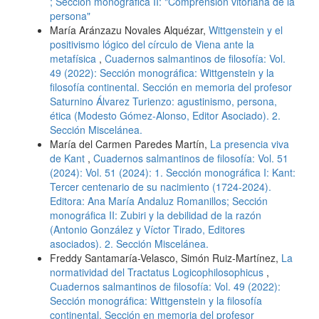
; Sección monográfica II: "Comprensión vitoriana de la
persona"
María Aránzazu Novales Alquézar,
Wittgenstein y el
positivismo lógico del círculo de Viena ante la
metafísica
,
Cuadernos salmantinos de filosofía: Vol.
49 (2022): Sección monográfica: Wittgenstein y la
filosofía continental. Sección en memoria del profesor
Saturnino Álvarez Turienzo: agustinismo, persona,
ética (Modesto Gómez-Alonso, Editor Asociado). 2.
Sección Miscelánea.
María del Carmen Paredes Martín,
La presencia viva
de Kant
,
Cuadernos salmantinos de filosofía: Vol. 51
(2024): Vol. 51 (2024): 1. Sección monográfica I: Kant:
Tercer centenario de su nacimiento (1724-2024).
Editora: Ana María Andaluz Romanillos; Sección
monográfica II: Zubiri y la debilidad de la razón
(Antonio González y Víctor Tirado, Editores
asociados). 2. Sección Miscelánea.
Freddy Santamaría-Velasco, Simón Ruiz-Martínez,
La
normatividad del Tractatus Logicophilosophicus
,
Cuadernos salmantinos de filosofía: Vol. 49 (2022):
Sección monográfica: Wittgenstein y la filosofía
continental. Sección en memoria del profesor