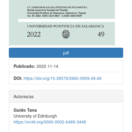
pdf
Publicado:
2022-11-14
DOI:
https://doi.org/10.36576/2660-9509.49.49
Contenido
Autores/as
principal
Guido Tana
del
University of Edinburgh
artículo
https://orcid.org/0000-0002-6489-3448