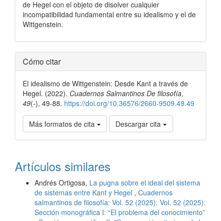
de Hegel con el objeto de disolver cualquier
incompatibilidad fundamental entre su idealismo y el de
Wittgenstein.
Detalles
Cómo citar
del
El idealismo de Wittgenstein: Desde Kant a través de
artículo
Hegel. (2022).
Cuadernos Salmantinos De filosofía
,
49
(-), 49-88.
https://doi.org/10.36576/2660-9509.49.49
Más formatos de cita
Descargar cita
Artículos similares
Andrés Ortigosa,
La pugna sobre el ideal del sistema
de sistemas entre Kant y Hegel
,
Cuadernos
salmantinos de filosofía: Vol. 52 (2025): Vol. 52 (2025):
Sección monográfica I: “El problema del conocimiento”