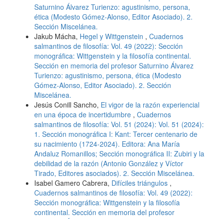
Saturnino Álvarez Turienzo: agustinismo, persona,
ética (Modesto Gómez-Alonso, Editor Asociado). 2.
Sección Miscelánea.
Jakub Mácha,
Hegel y Wittgenstein
,
Cuadernos
salmantinos de filosofía: Vol. 49 (2022): Sección
monográfica: Wittgenstein y la filosofía continental.
Sección en memoria del profesor Saturnino Álvarez
Turienzo: agustinismo, persona, ética (Modesto
Gómez-Alonso, Editor Asociado). 2. Sección
Miscelánea.
Jesús Conill Sancho,
El vigor de la razón experiencial
en una época de incertidumbre
,
Cuadernos
salmantinos de filosofía: Vol. 51 (2024): Vol. 51 (2024):
1. Sección monográfica I: Kant: Tercer centenario de
su nacimiento (1724-2024). Editora: Ana María
Andaluz Romanillos; Sección monográfica II: Zubiri y la
debilidad de la razón (Antonio González y Víctor
Tirado, Editores asociados). 2. Sección Miscelánea.
Isabel Gamero Cabrera,
Difíciles triángulos
,
Cuadernos salmantinos de filosofía: Vol. 49 (2022):
Sección monográfica: Wittgenstein y la filosofía
continental. Sección en memoria del profesor