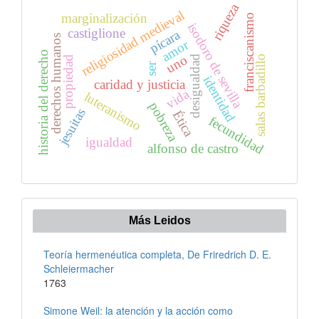
riqueza
religiosidad medieval
marginalización
franciscanismo
isodoro de sevilla
castiglione
pícara
derechos humanos
amor
historia del derecho
uno
desigualdad
salas barbadillo
propiedad
ser
identidad
caridad y justicia
vida
luteranismo
pobreza
jesuitas
Ética
fecundidad
igualdad
alfonso de castro
Más Leidos
Teoría hermenéutica completa, De Friredrich D. E.
Schleiermacher
1763
Simone Weil: la atención y la acción como