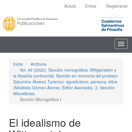
Navegación
Actual
Entrar
Registrarse
principal
Contenido
principal
Barra
lateral
Toggl
navig
Inicio
Archivos
Vol. 49 (2022): Sección monográfica: Wittgenstein y
la filosofía continental. Sección en memoria del profesor
Saturnino Álvarez Turienzo: agustinismo, persona, ética
(Modesto Gómez-Alonso, Editor Asociado). 2. Sección
Miscelánea.
Sección Monográfica I
El idealismo de