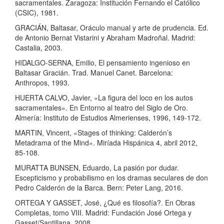
sacramentales. Zaragoza: Institución Fernando el Católico
(CSIC), 1981.
GRACIÁN, Baltasar, Oráculo manual y arte de prudencia. Ed.
de Antonio Bernat Vistarini y Abraham Madroñal. Madrid:
Castalia, 2003.
HIDALGO-SERNA, Emilio, El pensamiento ingenioso en
Baltasar Gracián. Trad. Manuel Canet. Barcelona:
Anthropos, 1993.
HUERTA CALVO, Javier, «La figura del loco en los autos
sacramentales». En Entorno al teatro del Siglo de Oro.
Almería: Instituto de Estudios Almerienses, 1996, 149-172.
MARTIN, Vincent, «Stages of thinking: Calderón’s
Metadrama of the Mind». Miríada Hispánica 4, abril 2012,
85-108.
MURATTA BUNSEN, Eduardo, La pasión por dudar.
Escepticismo y probabilismo en los dramas seculares de don
Pedro Calderón de la Barca. Bern: Peter Lang, 2016.
ORTEGA Y GASSET, José, ¿Qué es filosofía?. En Obras
Completas, tomo VIII. Madrid: Fundación José Ortega y
Gasset/Santillana, 2008.