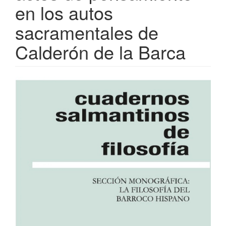
en los autos
sacramentales de
Calderón de la Barca
Barra
lateral
del
artículo