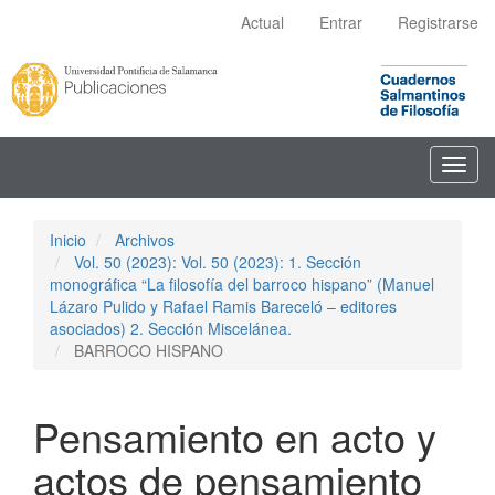
Navegación
Actual
Entrar
Registrarse
principal
Contenido
principal
Barra
lateral
Toggl
navig
Inicio
Archivos
Vol. 50 (2023): Vol. 50 (2023): 1. Sección
monográfica “La filosofía del barroco hispano” (Manuel
Lázaro Pulido y Rafael Ramis Bareceló – editores
asociados) 2. Sección Miscelánea.
BARROCO HISPANO
Pensamiento en acto y
actos de pensamiento