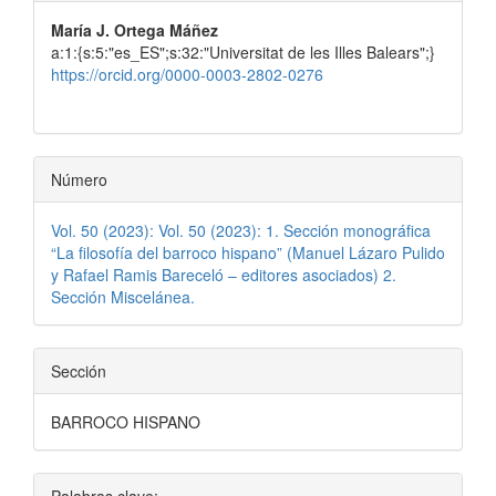
principal
María J. Ortega Máñez
del
a:1:{s:5:"es_ES";s:32:"Universitat de les Illes Balears";}
artículo
https://orcid.org/0000-0003-2802-0276
Número
Vol. 50 (2023): Vol. 50 (2023): 1. Sección monográfica
“La filosofía del barroco hispano” (Manuel Lázaro Pulido
y Rafael Ramis Bareceló – editores asociados) 2.
Sección Miscelánea.
Sección
BARROCO HISPANO