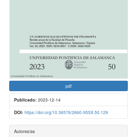
pdf
Publicado:
2023-12-14
DOI:
https://doi.org/10.36576/2660-955X.50.129
Contenido
Autores/as