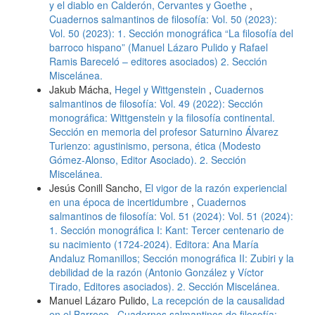
y el diablo en Calderón, Cervantes y Goethe
,
Cuadernos salmantinos de filosofía: Vol. 50 (2023):
Vol. 50 (2023): 1. Sección monográfica “La filosofía del
barroco hispano” (Manuel Lázaro Pulido y Rafael
Ramis Bareceló – editores asociados) 2. Sección
Miscelánea.
Jakub Mácha,
Hegel y Wittgenstein
,
Cuadernos
salmantinos de filosofía: Vol. 49 (2022): Sección
monográfica: Wittgenstein y la filosofía continental.
Sección en memoria del profesor Saturnino Álvarez
Turienzo: agustinismo, persona, ética (Modesto
Gómez-Alonso, Editor Asociado). 2. Sección
Miscelánea.
Jesús Conill Sancho,
El vigor de la razón experiencial
en una época de incertidumbre
,
Cuadernos
salmantinos de filosofía: Vol. 51 (2024): Vol. 51 (2024):
1. Sección monográfica I: Kant: Tercer centenario de
su nacimiento (1724-2024). Editora: Ana María
Andaluz Romanillos; Sección monográfica II: Zubiri y la
debilidad de la razón (Antonio González y Víctor
Tirado, Editores asociados). 2. Sección Miscelánea.
Manuel Lázaro Pulido,
La recepción de la causalidad
en el Barroco
,
Cuadernos salmantinos de filosofía: