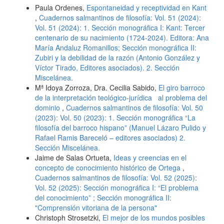
Paula Ordenes,
Espontaneidad y receptividad en Kant
,
Cuadernos salmantinos de filosofía: Vol. 51 (2024):
Vol. 51 (2024): 1. Sección monográfica I: Kant: Tercer
centenario de su nacimiento (1724-2024). Editora: Ana
María Andaluz Romanillos; Sección monográfica II:
Zubiri y la debilidad de la razón (Antonio González y
Víctor Tirado, Editores asociados). 2. Sección
Miscelánea.
Mª Idoya Zorroza, Dra. Cecilia Sabido,
El giro barroco
de la interpretación teológico-jurídica al problema del
dominio
,
Cuadernos salmantinos de filosofía: Vol. 50
(2023): Vol. 50 (2023): 1. Sección monográfica “La
filosofía del barroco hispano” (Manuel Lázaro Pulido y
Rafael Ramis Bareceló – editores asociados) 2.
Sección Miscelánea.
Jaime de Salas Ortueta,
Ideas y creencias en el
concepto de conocimiento histórico de Ortega
,
Cuadernos salmantinos de filosofía: Vol. 52 (2025):
Vol. 52 (2025): Sección monográfica I: “El problema
del conocimiento” ; Sección monográfica II:
"Comprensión vitoriana de la persona"
Christoph Strosetzki,
El mejor de los mundos posibles