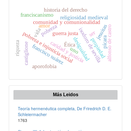
historia del derecho
franciscanismo
religiosidad medieval
comunidad y comunionalidad
amor
pobreza
jesuitas
alfonso de castro
vida
isodoro de sevilla
ser
guerra justa
pobreza e injusticia social
pícara
desigualdad
propiedad
caridad y justicia
riqueza
Ética
castiglione
francisco suárez
uno
aporofobia
Más Leidos
Teoría hermenéutica completa, De Friredrich D. E.
Schleiermacher
1763