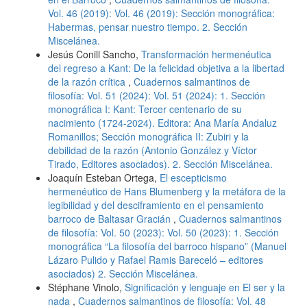
Vol. 46 (2019): Vol. 46 (2019): Sección monográfica:
Habermas, pensar nuestro tiempo. 2. Sección
Miscelánea.
Jesús Conill Sancho,
Transformación hermenéutica
del regreso a Kant: De la felicidad objetiva a la libertad
de la razón crítica
,
Cuadernos salmantinos de
filosofía: Vol. 51 (2024): Vol. 51 (2024): 1. Sección
monográfica I: Kant: Tercer centenario de su
nacimiento (1724-2024). Editora: Ana María Andaluz
Romanillos; Sección monográfica II: Zubiri y la
debilidad de la razón (Antonio González y Víctor
Tirado, Editores asociados). 2. Sección Miscelánea.
Joaquín Esteban Ortega,
El escepticismo
hermenéutico de Hans Blumenberg y la metáfora de la
legibilidad y del desciframiento en el pensamiento
barroco de Baltasar Gracián
,
Cuadernos salmantinos
de filosofía: Vol. 50 (2023): Vol. 50 (2023): 1. Sección
monográfica “La filosofía del barroco hispano” (Manuel
Lázaro Pulido y Rafael Ramis Bareceló – editores
asociados) 2. Sección Miscelánea.
Stéphane Vinolo,
Significación y lenguaje en El ser y la
nada
,
Cuadernos salmantinos de filosofía: Vol. 48