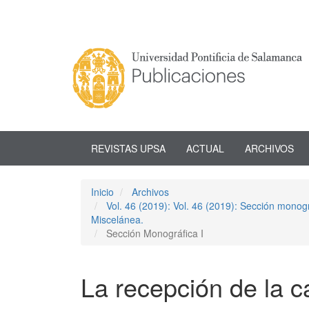
Navegación
principal
Contenido
principal
Barra
lateral
REVISTAS UPSA
ACTUAL
ARCHIVOS
Inicio
Archivos
Vol. 46 (2019): Vol. 46 (2019): Sección monog
Miscelánea.
Sección Monográfica I
La recepción de la c