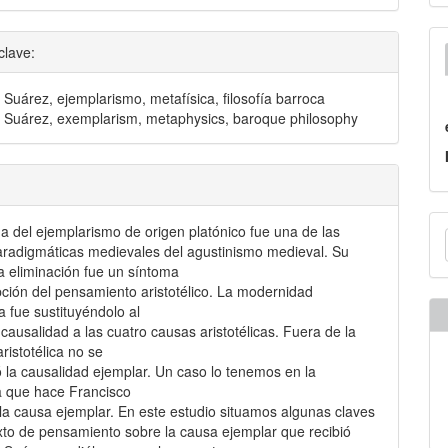
clave:
 Suárez, ejemplarismo, metafísica, filosofía barroca
 Suárez, exemplarism, metaphysics, baroque philosophy
E
na del ejemplarismo de origen platónico fue una de las
u
radigmáticas medievales del agustinismo medieval. Su
a eliminación fue un síntoma
a
upción del pensamiento aristotélico. La modernidad
ca fue sustituyéndolo al
 causalidad a las cuatro causas aristotélicas. Fuera de la
aristotélica no se
la causalidad ejemplar. Un caso lo tenemos en la
a que hace Francisco
la causa ejemplar. En este estudio situamos algunas claves
xto de pensamiento sobre la causa ejemplar que recibió