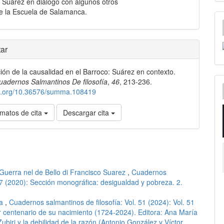
 Suárez en diálogo con algunos otros
e la Escuela de Salamanca.
les
ar
ión de la causalidad en el Barroco: Suárez en contexto.
lo
uadernos Salmantinos De filosofía
,
46
, 213-236.
doi.org/10.36576/summa.108419
matos de cita
Descargar cita
 Guerra nel de Bello di Francisco Suarez
,
Cuadernos
 47 (2020): Sección monográfica: desigualdad y pobreza. 2.
za
,
Cuadernos salmantinos de filosofía: Vol. 51 (2024): Vol. 51
er centenario de su nacimiento (1724-2024). Editora: Ana María
biri y la debilidad de la razón (Antonio González y Víctor