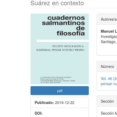
Suárez en contexto
Barra
Conte
Autores/a
lateral
princi
Manuel L
del
del
Investiga
artículo
artícu
Santiago,
Número
Vol. 46 (
pensar nu
pdf
Sección
Publicado:
2019-12-22
Sección M
DOI: