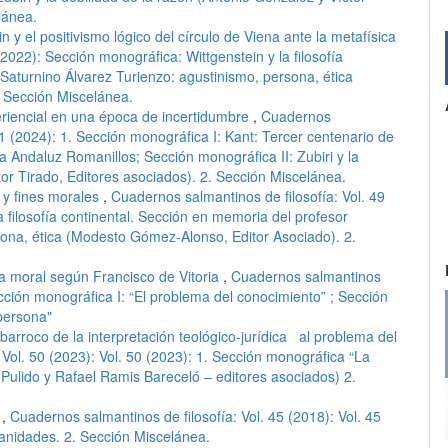
lánea.
n y el positivismo lógico del círculo de Viena ante la metafísica
2022): Sección monográfica: Wittgenstein y la filosofía
Saturnino Álvarez Turienzo: agustinismo, persona, ética
 Sección Miscelánea.
periencial en una época de incertidumbre
,
Cuadernos
 51 (2024): 1. Sección monográfica I: Kant: Tercer centenario de
 Andaluz Romanillos; Sección monográfica II: Zubiri y la
tor Tirado, Editores asociados). 2. Sección Miscelánea.
 y fines morales
,
Cuadernos salmantinos de filosofía: Vol. 49
a filosofía continental. Sección en memoria del profesor
sona, ética (Modesto Gómez-Alonso, Editor Asociado). 2.
cia moral según Francisco de Vitoria
,
Cuadernos salmantinos
Sección monográfica I: “El problema del conocimiento” ; Sección
 persona"
 barroco de la interpretación teológico-jurídica al problema del
 Vol. 50 (2023): Vol. 50 (2023): 1. Sección monográfica “La
 Pulido y Rafael Ramis Bareceló – editores asociados) 2.
e
,
Cuadernos salmantinos de filosofía: Vol. 45 (2018): Vol. 45
anidades. 2. Sección Miscelánea.