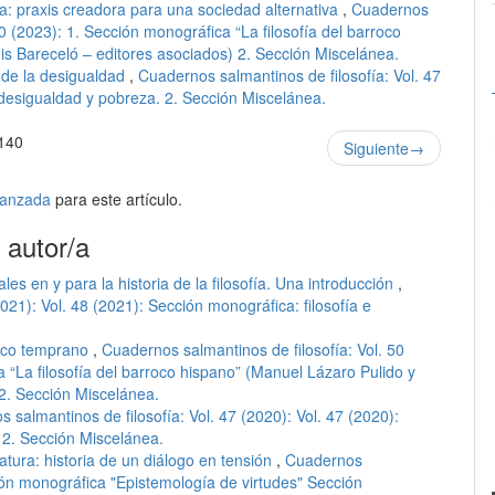
ía: praxis creadora para una sociedad alternativa
,
Cuadernos
50 (2023): 1. Sección monográfica “La filosofía del barroco
s Bareceló – editores asociados) 2. Sección Miscelánea.
 de la desigualdad
,
Cuadernos salmantinos de filosofía: Vol. 47
 desigualdad y pobreza. 2. Sección Miscelánea.
140
Siguiente
→
avanzada
para este artículo.
 autor/a
es en y para la historia de la filosofía. Una introducción
,
021): Vol. 48 (2021): Sección monográfica: filosofía e
rico temprano
,
Cuadernos salmantinos de filosofía: Vol. 50
a “La filosofía del barroco hispano” (Manuel Lázaro Pulido y
2. Sección Miscelánea.
 salmantinos de filosofía: Vol. 47 (2020): Vol. 47 (2020):
 2. Sección Miscelánea.
eratura: historia de un diálogo en tensión
,
Cuadernos
ción monográfica "Epistemología de virtudes" Sección