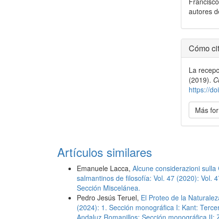
Francisco
autores d
Detal
Cómo cit
del
La recepc
artícu
(2019).
C
https://
Más for
Artículos similares
Emanuele Lacca,
Alcune considerazioni sulla
salmantinos de filosofía: Vol. 47 (2020): Vol.
Sección Miscelánea.
Pedro Jesús Teruel,
El Proteo de la Naturale
(2024): 1. Sección monográfica I: Kant: Terc
Andaluz Romanillos; Sección monográfica II: Zu