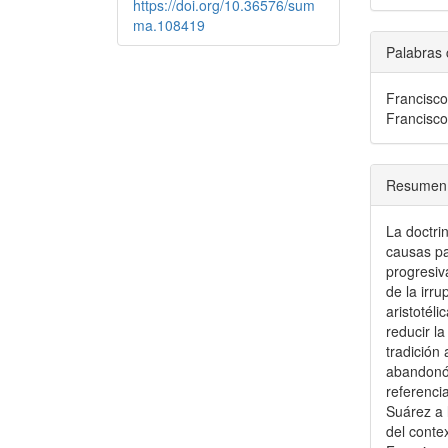
https://doi.org/10.36576/sum
ma.108419
Palabras 
Francisco
Francisco
Resumen
La doctri
causas pa
progresiv
de la irr
aristotéli
reducir la
tradición 
abandonó 
referenci
Suárez a 
del conte