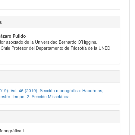
nido
s
pal
ázaro Pulido
dor asociado de la Universidad Bernardo O’Higgins,
lo
 Chile Profesor del Departamento de Filosofía de la UNED
2019): Vol. 46 (2019): Sección monográfica: Habermas,
estro tiempo. 2. Sección Miscelánea.
onográfica I