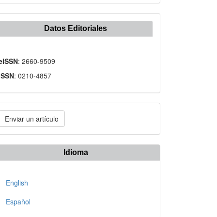
Datos Editoriales
eISSN
: 2660-9509
ISSN
: 0210-4857
nviar
Enviar un artículo
n
rtículo
Idioma
English
Español