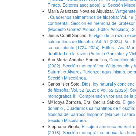
Tirado, Editores asociados). 2. Sección Misce
María Aránzazu Novales Alquézar,
Wittgenstei
,
Cuadernos salmantinos de filosofía: Vol. 49 (
continental. Sección en memoria del profesor 
(Modesto Gómez-Alonso, Editor Asociado). 2.
Jesús Conill Sancho,
El vigor de la razón ex
salmantinos de filosofía: Vol. 51 (2024): Vol.
su nacimiento (1724-2024). Editora: Ana María
debilidad de la razón (Antonio González y Víc
Ana María Andaluz Romanillos,
Conocimiento
(2022): Sección monográfica: Wittgenstein y l
Saturnino Álvarez Turienzo: agustinismo, per
Sección Miscelánea.
Carlos Isler Soto,
Dios, ley natural y concien
de filosofía: Vol. 52 (2025): Vol. 52 (2025): 
monográfica II: "Comprensión vitoriana de la
Mª Idoya Zorroza, Dra. Cecilia Sabido,
El giro
dominio
,
Cuadernos salmantinos de filosofía:
filosofía del barroco hispano” (Manuel Lázaro
Sección Miscelánea.
Stéphane Vinolo,
El sujeto amoroso en Sartr
(2018): Sección monográfica: pensar las hum