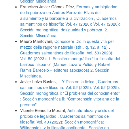
Sección Miscelánea.
Francisco Javier Gómez Díez,
Formas y ambigüedad
de la pobreza en Andrés Pérez de Rivas del
aislamiento y la barbarie a la civilización
,
Cuadernos
salmantinos de filosofía: Vol. 47 (2020): Vol. 47 (2020):
Sección monográfica: desigualdad y pobreza. 2.
Sección Miscelánea.
Mauro Mantovani,
Conoscere Dio in questa vita per
mezzo della ragione naturale (sth i, q. 12, a. 12)
,
Cuadernos salmantinos de filosofía: Vol. 50 (2023):
Vol. 50 (2023): 1. Sección monográfica “La filosofía del
barroco hispano” (Manuel Lázaro Pulido y Rafael
Ramis Bareceló – editores asociados) 2. Sección
Miscelánea.
Javier Leiva Bustos,
…Y Dios en la física
,
Cuadernos
salmantinos de filosofía: Vol. 52 (2025): Vol. 52 (2025):
Sección monográfica I: “El problema del conocimiento”
; Sección monográfica II: "Comprensión vitoriana de la
persona"
Vicente Benedito Morant,
Antinaturaleza y crisis del
pricipio de legalidad
,
Cuadernos salmantinos de
filosofía: Vol. 49 (2022): Sección monográfica:
Wittgenstein y la filosofía continental. Sección en