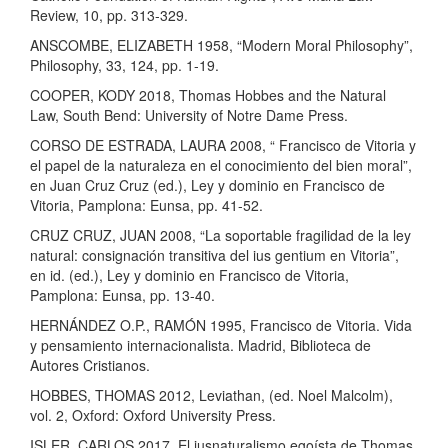
Review, 10, pp. 313-329.
ANSCOMBE, ELIZABETH 1958, “Modern Moral Philosophy”,
Philosophy, 33, 124, pp. 1-19.
COOPER, KODY 2018, Thomas Hobbes and the Natural
Law, South Bend: University of Notre Dame Press.
CORSO DE ESTRADA, LAURA 2008, “ Francisco de Vitoria y
el papel de la naturaleza en el conocimiento del bien moral”,
en Juan Cruz Cruz (ed.), Ley y dominio en Francisco de
Vitoria, Pamplona: Eunsa, pp. 41-52.
CRUZ CRUZ, JUAN 2008, “La soportable fragilidad de la ley
natural: consignación transitiva del ius gentium en Vitoria”,
en id. (ed.), Ley y dominio en Francisco de Vitoria,
Pamplona: Eunsa, pp. 13-40.
HERNÁNDEZ O.P., RAMÓN 1995, Francisco de Vitoria. Vida
y pensamiento internacionalista. Madrid, Biblioteca de
Autores Cristianos.
HOBBES, THOMAS 2012, Leviathan, (ed. Noel Malcolm),
vol. 2, Oxford: Oxford University Press.
ISLER, CARLOS 2017, El iusnaturalismo egoísta de Thomas