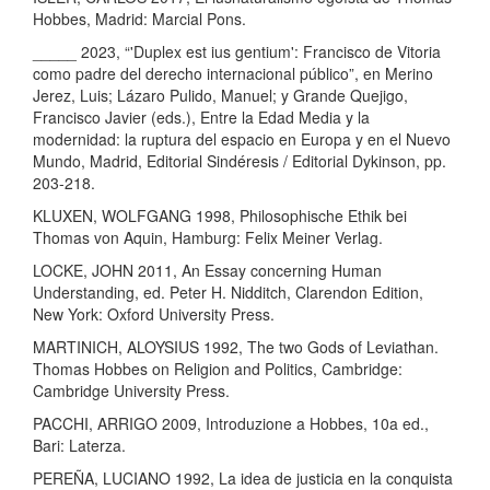
Hobbes, Madrid: Marcial Pons.
_____ 2023, “'Duplex est ius gentium': Francisco de Vitoria
como padre del derecho internacional público”, en Merino
Jerez, Luis; Lázaro Pulido, Manuel; y Grande Quejigo,
Francisco Javier (eds.), Entre la Edad Media y la
modernidad: la ruptura del espacio en Europa y en el Nuevo
Mundo, Madrid, Editorial Sindéresis / Editorial Dykinson, pp.
203-218.
KLUXEN, WOLFGANG 1998, Philosophische Ethik bei
Thomas von Aquin, Hamburg: Felix Meiner Verlag.
LOCKE, JOHN 2011, An Essay concerning Human
Understanding, ed. Peter H. Nidditch, Clarendon Edition,
New York: Oxford University Press.
MARTINICH, ALOYSIUS 1992, The two Gods of Leviathan.
Thomas Hobbes on Religion and Politics, Cambridge:
Cambridge University Press.
PACCHI, ARRIGO 2009, Introduzione a Hobbes, 10a ed.,
Bari: Laterza.
PEREÑA, LUCIANO 1992, La idea de justicia en la conquista