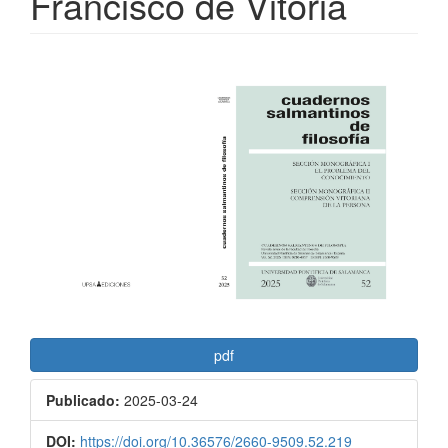
Francisco de Vitoria
Barra
lateral
del
artículo
pdf
Publicado:
2025-03-24
DOI:
https://doi.org/10.36576/2660-9509.52.219