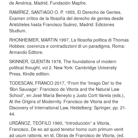
de América, Madrid, Fundación Mapfre.
RAMÍREZ, SANTIAGO O. P. 1955, El Derecho de Gentes.
Examen crítico de la filosofía del derecho de gentes desde
Aristóteles hasta Francisco Suárez, Madrid: Ediciones
Studium.
RHONHEIMER, MARTIN 1997, La filosofia politica di Thomas
Hobbes: coerenza e contradizzioni di un paradigma, Roma:
Armando Editore.
SKINNER, QUENTIN 1978, The foundations of modern
political thought, vol 2. New York: Cambridge University
Press, Kindle edition.
TODESCAN, FRANCO 2017, “From the 'Imago Dei' to the
'Bon Sauvage': Francisco de Vitoria and the Natural Law
School”, en José María Beneyto y Justo Corti Varela (eds.),
At the Origins of Modernity. Francisco de Vitoria and the
Discovery of International Law, Heidelberg: Springer, pp. 21-
44.
URDÁNOZ, TEÓFILO 1960, “Introducción” a Vitoria,
Francisco, De eo ad quod tenetur homo cum primum venit
ad usum rationis, en id, Obras de Francisco de Vitoria, (ed.