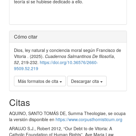
teoría si se hubiese dedicado a ello.
Detalles
Cómo citar
del
Dios, ley natural y conciencia moral según Francisco de
artículo
Vitoria . (2025).
Cuadernos Salmantinos De filosofía
,
52
, 219-232.
https://doi.org/10.36576/2660-
9509.52.219
Más formatos de cita
Descargar cita
Citas
AQUINO, SANTO TOMÁS DE, Summa Theologiae, se ocupa
la versión disponible en
https://www.corpusthomisticum.org
ARAUJO S.J., Robert 2012, “Our Debt to de Vitoria: A
Catholic Foundation of Human Rights”, Ave Maria Law