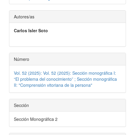
Contenido
Autores/as
principal
Carlos Isler Soto
del
artículo
Número
Vol. 52 (2025): Vol. 52 (2025): Sección monográfica I:
“El problema del conocimiento” ; Sección monográfica
II: "Comprensión vitoriana de la persona"
Sección
Sección Monográfica 2