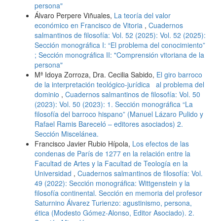
persona"
Álvaro Perpere Viñuales,
La teoría del valor
económico en Francisco de Vitoria
,
Cuadernos
salmantinos de filosofía: Vol. 52 (2025): Vol. 52 (2025):
Sección monográfica I: “El problema del conocimiento”
; Sección monográfica II: "Comprensión vitoriana de la
persona"
Mª Idoya Zorroza, Dra. Cecilia Sabido,
El giro barroco
de la interpretación teológico-jurídica al problema del
dominio
,
Cuadernos salmantinos de filosofía: Vol. 50
(2023): Vol. 50 (2023): 1. Sección monográfica “La
filosofía del barroco hispano” (Manuel Lázaro Pulido y
Rafael Ramis Bareceló – editores asociados) 2.
Sección Miscelánea.
Francisco Javier Rubio Hípola,
Los efectos de las
condenas de París de 1277 en la relación entre la
Facultad de Artes y la Facultad de Teología en la
Universidad
,
Cuadernos salmantinos de filosofía: Vol.
49 (2022): Sección monográfica: Wittgenstein y la
filosofía continental. Sección en memoria del profesor
Saturnino Álvarez Turienzo: agustinismo, persona,
ética (Modesto Gómez-Alonso, Editor Asociado). 2.