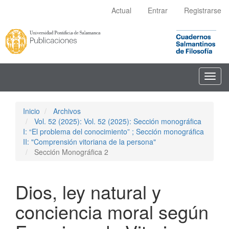
Navegación
Actual
Entrar
Registrarse
principal
Contenido
principal
Barra
lateral
Toggl
navig
Inicio
Archivos
Vol. 52 (2025): Vol. 52 (2025): Sección monográfica
I: “El problema del conocimiento” ; Sección monográfica
II: "Comprensión vitoriana de la persona"
Sección Monográfica 2
Dios, ley natural y
conciencia moral según