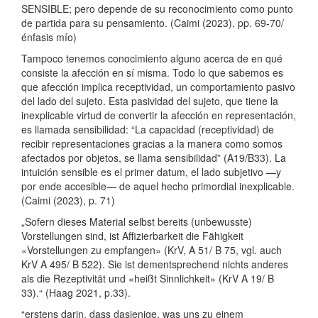
SENSIBLE; pero depende de su reconocimiento como punto
de partida para su pensamiento. (Caimi (2023), pp. 69-70/
énfasis mío)
Tampoco tenemos conocimiento alguno acerca de en qué
consiste la afección en sí misma. Todo lo que sabemos es
que afección implica receptividad, un comportamiento pasivo
del lado del sujeto. Esta pasividad del sujeto, que tiene la
inexplicable virtud de convertir la afección en representación,
es llamada sensibilidad: “La capacidad (receptividad) de
recibir representaciones gracias a la manera como somos
afectados por objetos, se llama sensibilidad” (A19/B33). La
intuición sensible es el primer datum, el lado subjetivo —y
por ende accesible— de aquel hecho primordial inexplicable.
(Caimi (2023), p. 71)
„Sofern dieses Material selbst bereits (unbewusste)
Vorstellungen sind, ist Affizierbarkeit die Fähigkeit
«Vorstellungen zu empfangen» (KrV, A 51/ B 75, vgl. auch
KrV A 495/ B 522). Sie ist dementsprechend nichts anderes
als die Rezeptivität und «heißt Sinnlichkeit» (KrV A 19/ B
33).“ (Haag 2021, p.33).
“erstens darin, dass dasjenige, was uns zu einem