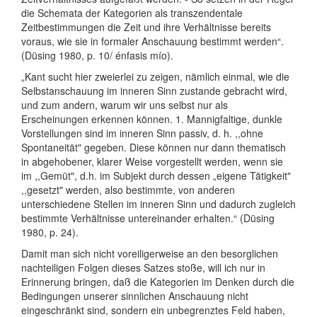
die Schemata der Kategorien als transzendentale
Zeitbestimmungen die Zeit und ihre Verhältnisse bereits
voraus, wie sie in formaler Anschauung bestimmt werden“.
(Düsing 1980, p. 10/ énfasis mío).
„Kant sucht hier zweierlei zu zeigen, nämlich einmal, wie die
Selbstanschauung im inneren Sinn zustande gebracht wird,
und zum andern, warum wir uns selbst nur als
Erscheinungen erkennen können. 1. Mannigfaltige, dunkle
Vorstellungen sind im inneren Sinn passiv, d. h. ,,ohne
Spontaneität" gegeben. Diese können nur dann thematisch
in abgehobener, klarer Weise vorgestellt werden, wenn sie
im ,,Gemüt", d.h. im Subjekt durch dessen „eigene Tätigkeit"
,,gesetzt" werden, also bestimmte, von anderen
unterschiedene Stellen im inneren Sinn und dadurch zugleich
bestimmte Verhältnisse untereinander erhalten.“ (Düsing
1980, p. 24).
Damit man sich nicht voreiligerweise an den besorglichen
nachteiligen Folgen dieses Satzes stoße, will ich nur in
Erinnerung bringen, daß die Kategorien im Denken durch die
Bedingungen unserer sinnlichen Anschauung nicht
eingeschränkt sind, sondern ein unbegrenztes Feld haben,