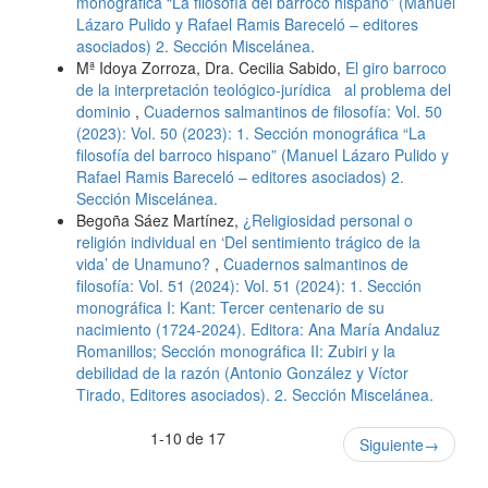
monográfica “La filosofía del barroco hispano” (Manuel
Lázaro Pulido y Rafael Ramis Bareceló – editores
asociados) 2. Sección Miscelánea.
Mª Idoya Zorroza, Dra. Cecilia Sabido,
El giro barroco
de la interpretación teológico-jurídica al problema del
dominio
,
Cuadernos salmantinos de filosofía: Vol. 50
(2023): Vol. 50 (2023): 1. Sección monográfica “La
filosofía del barroco hispano” (Manuel Lázaro Pulido y
Rafael Ramis Bareceló – editores asociados) 2.
Sección Miscelánea.
Begoña Sáez Martínez,
¿Religiosidad personal o
religión individual en ‘Del sentimiento trágico de la
vida’ de Unamuno?
,
Cuadernos salmantinos de
filosofía: Vol. 51 (2024): Vol. 51 (2024): 1. Sección
monográfica I: Kant: Tercer centenario de su
nacimiento (1724-2024). Editora: Ana María Andaluz
Romanillos; Sección monográfica II: Zubiri y la
debilidad de la razón (Antonio González y Víctor
Tirado, Editores asociados). 2. Sección Miscelánea.
1-10 de 17
Siguiente
→