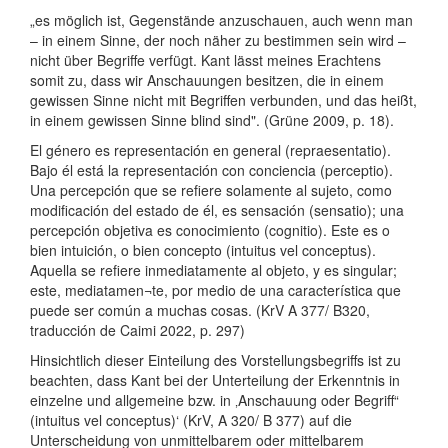
„es möglich ist, Gegenstände anzuschauen, auch wenn man
– in einem Sinne, der noch näher zu bestimmen sein wird –
nicht über Begriffe verfügt. Kant lässt meines Erachtens
somit zu, dass wir Anschauungen besitzen, die in einem
gewissen Sinne nicht mit Begriffen verbunden, und das heißt,
in einem gewissen Sinne blind sind". (Grüne 2009, p. 18).
El género es representación en general (repraesentatio).
Bajo él está la representación con conciencia (perceptio).
Una percepción que se refiere solamente al sujeto, como
modificación del estado de él, es sensación (sensatio); una
percepción objetiva es conocimiento (cognitio). Este es o
bien intuición, o bien concepto (intuitus vel conceptus).
Aquella se refiere inmediatamente al objeto, y es singular;
este, mediatamen¬te, por medio de una característica que
puede ser común a muchas cosas. (KrV A 377/ B320,
traducción de Caimi 2022, p. 297)
Hinsichtlich dieser Einteilung des Vorstellungsbegriffs ist zu
beachten, dass Kant bei der Unterteilung der Erkenntnis in
einzelne und allgemeine bzw. in ‚Anschauung oder Begriff“
(intuitus vel conceptus)‘ (KrV, A 320/ B 377) auf die
Unterscheidung von unmittelbarem oder mittelbarem