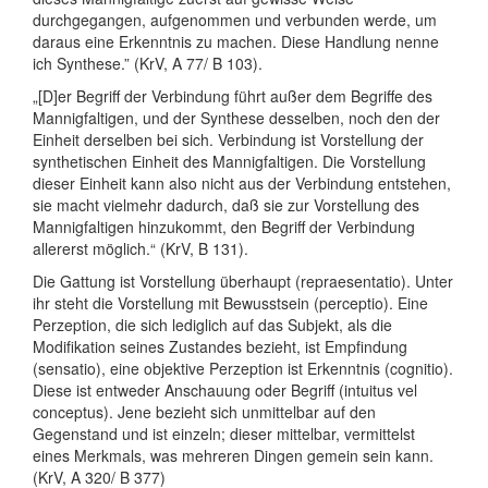
durchgegangen, aufgenommen und verbunden werde, um
daraus eine Erkenntnis zu machen. Diese Handlung nenne
ich Synthese.” (KrV, A 77/ B 103).
„[D]er Begriff der Verbindung führt außer dem Begriffe des
Mannigfaltigen, und der Synthese desselben, noch den der
Einheit derselben bei sich. Verbindung ist Vorstellung der
synthetischen Einheit des Mannigfaltigen. Die Vorstellung
dieser Einheit kann also nicht aus der Verbindung entstehen,
sie macht vielmehr dadurch, daß sie zur Vorstellung des
Mannigfaltigen hinzukommt, den Begriff der Verbindung
allererst möglich.“ (KrV, B 131).
Die Gattung ist Vorstellung überhaupt (repraesentatio). Unter
ihr steht die Vorstellung mit Bewusstsein (perceptio). Eine
Perzeption, die sich lediglich auf das Subjekt, als die
Modifikation seines Zustandes bezieht, ist Empfindung
(sensatio), eine objektive Perzeption ist Erkenntnis (cognitio).
Diese ist entweder Anschauung oder Begriff (intuitus vel
conceptus). Jene bezieht sich unmittelbar auf den
Gegenstand und ist einzeln; dieser mittelbar, vermittelst
eines Merkmals, was mehreren Dingen gemein sein kann.
(KrV, A 320/ B 377)