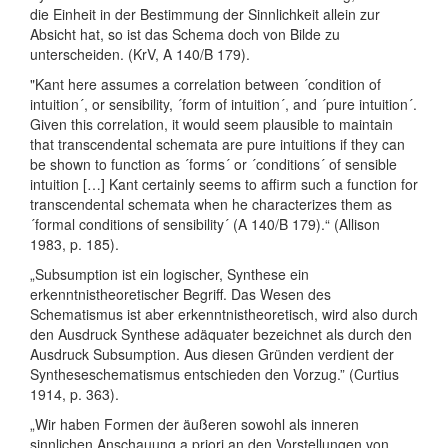
die Einheit in der Bestimmung der Sinnlichkeit allein zur
Absicht hat, so ist das Schema doch von Bilde zu
unterscheiden. (KrV, A 140/B 179).
"Kant here assumes a correlation between ´condition of
intuition´, or sensibility, ´form of intuition´, and ´pure intuition´.
Given this correlation, it would seem plausible to maintain
that transcendental schemata are pure intuitions if they can
be shown to function as ´forms´ or ´conditions´ of sensible
intuition […] Kant certainly seems to affirm such a function for
transcendental schemata when he characterizes them as
´formal conditions of sensibility´ (A 140/B 179).“ (Allison
1983, p. 185).
„Subsumption ist ein logischer, Synthese ein
erkenntnistheoretischer Begriff. Das Wesen des
Schematismus ist aber erkenntnistheoretisch, wird also durch
den Ausdruck Synthese adäquater bezeichnet als durch den
Ausdruck Subsumption. Aus diesen Gründen verdient der
Syntheseschematismus entschieden den Vorzug.” (Curtius
1914, p. 363).
„Wir haben Formen der äußeren sowohl als inneren
sinnlichen Anschauung a priori an den Vorstellungen von