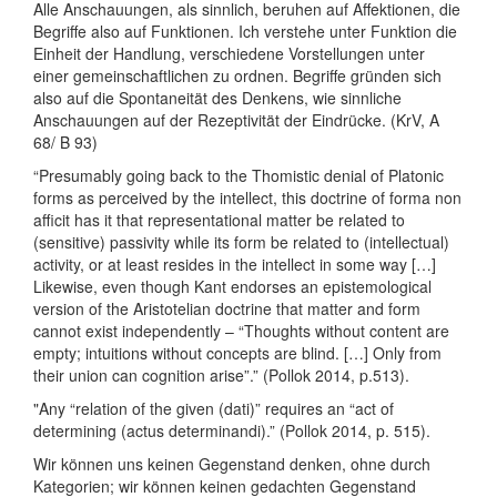
Alle Anschauungen, als sinnlich, beruhen auf Affektionen, die
Begriffe also auf Funktionen. Ich verstehe unter Funktion die
Einheit der Handlung, verschiedene Vorstellungen unter
einer gemeinschaftlichen zu ordnen. Begriffe gründen sich
also auf die Spontaneität des Denkens, wie sinnliche
Anschauungen auf der Rezeptivität der Eindrücke. (KrV, A
68/ B 93)
“Presumably going back to the Thomistic denial of Platonic
forms as perceived by the intellect, this doctrine of forma non
afficit has it that representational matter be related to
(sensitive) passivity while its form be related to (intellectual)
activity, or at least resides in the intellect in some way […]
Likewise, even though Kant endorses an epistemological
version of the Aristotelian doctrine that matter and form
cannot exist independently – “Thoughts without content are
empty; intuitions without concepts are blind. […] Only from
their union can cognition arise”.” (Pollok 2014, p.513).
"Any “relation of the given (dati)” requires an “act of
determining (actus determinandi).” (Pollok 2014, p. 515).
Wir können uns keinen Gegenstand denken, ohne durch
Kategorien; wir können keinen gedachten Gegenstand