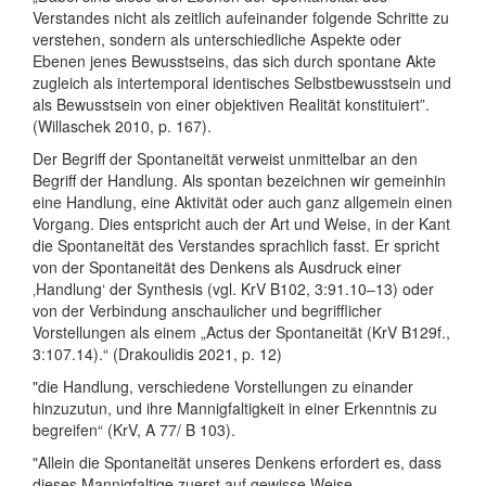
Verstandes nicht als zeitlich aufeinander folgende Schritte zu
verstehen, sondern als unterschiedliche Aspekte oder
Ebenen jenes Bewusstseins, das sich durch spontane Akte
zugleich als intertemporal identisches Selbstbewusstsein und
als Bewusstsein von einer objektiven Realität konstituiert”.
(Willaschek 2010, p. 167).
Der Begriff der Spontaneität verweist unmittelbar an den
Begriff der Handlung. Als spontan bezeichnen wir gemeinhin
eine Handlung, eine Aktivität oder auch ganz allgemein einen
Vorgang. Dies entspricht auch der Art und Weise, in der Kant
die Spontaneität des Verstandes sprachlich fasst. Er spricht
von der Spontaneität des Denkens als Ausdruck einer
‚Handlung‘ der Synthesis (vgl. KrV B102, 3:91.10–13) oder
von der Verbindung anschaulicher und begrifflicher
Vorstellungen als einem „Actus der Spontaneität (KrV B129f.,
3:107.14).“ (Drakoulidis 2021, p. 12)
"die Handlung, verschiedene Vorstellungen zu einander
hinzuzutun, und ihre Mannigfaltigkeit in einer Erkenntnis zu
begreifen“ (KrV, A 77/ B 103).
"Allein die Spontaneität unseres Denkens erfordert es, dass
dieses Mannigfaltige zuerst auf gewisse Weise