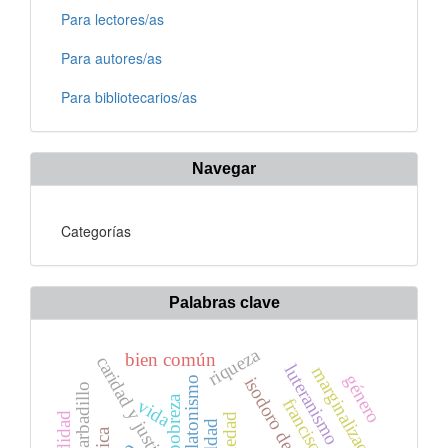
Para lectores/as
Para autores/as
Para bibliotecarios/as
Navegar
Categorías
Palabras clave
riqueza
bien común
caridad y justicia
luteranismo
marginalización
género
isodoro de sevilla
neoplatonismo
salas barbadillo
pobreza
vida
Ética