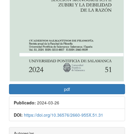
pdf
Publicado:
2024-03-26
DOI:
https://doi.org/10.36576/2660-955X.51.31
Contenido
Autores/as