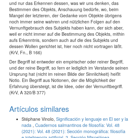
und nur das Erkennen dessen, was wir uns denken, das
Bestimmen des Objekts, Anschauung bedürfe, wo, beim
Mangel der letzteren, der Gedanke vom Objekte übrigens
noch immer seine wahren und nützlichen Folgen auf den
Vernunftgebrauch des Subjekts haben kann, der sich aber,
weil er nicht immer auf die Bestimmung des Objekts, mithin
aufs Erkenntnis, sondern auch auf die des Subjekts und
dessen Wollen gerichtet ist, hier noch nicht vortragen läßt.
(KrV, Fn., B 166)
Der Begriff ist entweder ein empirischer oder reiner Begriff,
und der reine Begriff, so fern er lediglich im Verstande seinen
Ursprung hat (nicht im reinen Bilde der Sinnlichkeit) heißt
Notio. Ein Begriff aus Notionen, der die Möglichkeit der
Erfahrung übersteigt, ist die Idee, oder der Vernunftbegriff.
(KrV, A 320/B 377)
Artículos similares
Stéphane Vinolo,
Significación y lenguaje en El ser y la
nada
,
Cuadernos salmantinos de filosofía: Vol. 48
(2021): Vol. 48 (2021): Sección monográfica: filosofía
e inteligencia artificial. 2. Sección Miscelánea.