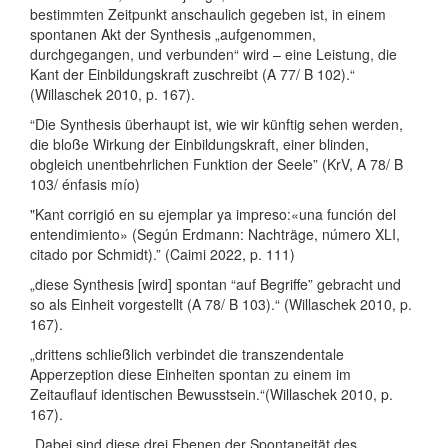
bestimmten Zeitpunkt anschaulich gegeben ist, in einem
spontanen Akt der Synthesis „aufgenommen,
durchgegangen, und verbunden“ wird – eine Leistung, die
Kant der Einbildungskraft zuschreibt (A 77/ B 102).“
(Willaschek 2010, p. 167).
“Die Synthesis überhaupt ist, wie wir künftig sehen werden,
die bloße Wirkung der Einbildungskraft, einer blinden,
obgleich unentbehrlichen Funktion der Seele” (KrV, A 78/ B
103/ énfasis mío)
"Kant corrigió en su ejemplar ya impreso:«una función del
entendimiento» (Según Erdmann: Nachträge, número XLI,
citado por Schmidt).” (Caimi 2022, p. 111)
„diese Synthesis [wird] spontan “auf Begriffe” gebracht und
so als Einheit vorgestellt (A 78/ B 103).“ (Willaschek 2010, p.
167).
„drittens schließlich verbindet die transzendentale
Apperzeption diese Einheiten spontan zu einem im
Zeitauflauf identischen Bewusstsein.“(Willaschek 2010, p.
167).
„Dabei sind diese drei Ebenen der Spontaneität des