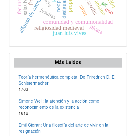
franciscanismo
fecundidad
propiedad
desigualdad
alfonso de castro
ser
amor
uno
jesuitas
comunidad y comunionalidad
pícara
religiosidad medieval
juan luis vives
Más Leidos
Teoría hermenéutica completa, De Friredrich D. E.
Schleiermacher
1763
Simone Weil: la atención y la acción como
reconocimiento de la existencia
1612
Emil Cioran: Una filosofía del arte de vivir en la
resignación