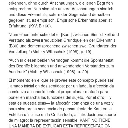
erkennen, ohne durch Anschauungen, die jenen Begriffen
entsprechen. Nun sind alle unsere Anschauungen sinnlich,
und diese Erkenntnis, sofern der Gegenstand derselben
gegeben ist, ist empirisch. Empirische Erkenntnis aber ist
Erfahrung. (KrV, B 166).
“Zum einen unterscheidet er [Kant] zwischen Sinnlichkeit und
Verstand als zwei irreduziblen Grundquellen der Erkenntnis
(B30) und dementsprechend zwischen zwei Grundarten der
Vorstellung“ (Mohr y Willaschek (1998), p. 19).
“Auch in diesen beiden Vermögen kommt die Spontaneität
des Begriffe bildenden und anwendenden Verstandes zum
Ausdruck” (Mohr y Willaschek (1998), p. 20).
El momento en el que se provee este concepto puede ser
llamado inicial en dos sentidos: por un lado, la afección da
comienzo al conocimiento al proporcionar materia para
poner en marcha las funciones del sujeto. Por el otro —y
ésta es nuestra tesis— la afección comienza de una vez y
para siempre la secuencia de pensamiento de Kant en la
Estética e incluso en la Crítica toda, al introducir una suerte
de milagro: la representación sensible. KANT NO TIENE
UNA MANERA DE EXPLICAR ESTA REPRESENTACIÓN