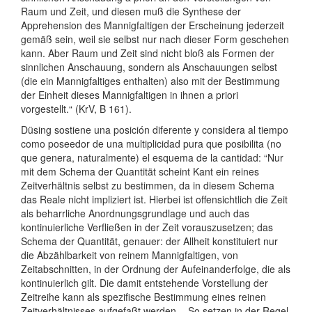
Raum und Zeit, und diesen muß die Synthese der
Apprehension des Mannigfaltigen der Erscheinung jederzeit
gemäß sein, weil sie selbst nur nach dieser Form geschehen
kann. Aber Raum und Zeit sind nicht bloß als Formen der
sinnlichen Anschauung, sondern als Anschauungen selbst
(die ein Mannigfaltiges enthalten) also mit der Bestimmung
der Einheit dieses Mannigfaltigen in ihnen a priori
vorgestellt.“ (KrV, B 161).
Düsing sostiene una posición diferente y considera al tiempo
como poseedor de una multiplicidad pura que posibilita (no
que genera, naturalmente) el esquema de la cantidad: “Nur
mit dem Schema der Quantität scheint Kant ein reines
Zeitverhältnis selbst zu bestimmen, da in diesem Schema
das Reale nicht impliziert ist. Hierbei ist offensichtlich die Zeit
als beharrliche Anordnungsgrundlage und auch das
kontinuierliche Verfließen in der Zeit vorauszusetzen; das
Schema der Quantität, genauer: der Allheit konstituiert nur
die Abzählbarkeit von reinem Mannigfaltigen, von
Zeitabschnitten, in der Ordnung der Aufeinanderfolge, die als
kontinuierlich gilt. Die damit entstehende Vorstellung der
Zeitreihe kann als spezifische Bestimmung eines reinen
Zeitverhältnisses aufgefaßt werden. - So setzen in der Regel