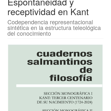
Espontaneidad y
receptividad en Kant
Codependencia representacional
sintética en la estructura teleológica
del conocimiento
Barra
lateral
del
artículo