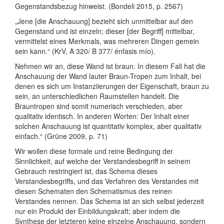
Gegenstandsbezug hinweist. (Bondeli 2015, p. 2567)
„Jene [die Anschauung] bezieht sich unmittelbar auf den
Gegenstand und ist einzeln; dieser [der Begriff] mittelbar,
vermittelst eines Merkmals, was mehreren Dingen gemein
sein kann.“ (KrV, A 320/ B 377/ énfasis mío).
Nehmen wir an, diese Wand ist braun. In diesem Fall hat die
Anschauung der Wand lauter Braun-Tropen zum Inhalt, bei
denen es sich um Instanziierungen der Eigenschaft, braun zu
sein, an unterschiedlichen Raumstellen handelt. Die
Brauntropen sind somit numerisch verschieden, aber
qualitativ identisch. In anderen Worten: Der Inhalt einer
solchen Anschauung ist quantitativ komplex, aber qualitativ
einfach.“ (Grüne 2009, p. 71)
Wir wollen diese formale und reine Bedingung der
Sinnlichkeit, auf welche der Verstandesbegriff in seinem
Gebrauch restringiert ist, das Schema dieses
Verstandesbegriffs, und das Verfahren des Verstandes mit
diesen Schematen den Schematismus des reinen
Verstandes nennen. Das Schema ist an sich selbst jederzeit
nur ein Produkt der Einbildungskraft; aber indem die
Synthese der letzteren keine einzelne Anschauung, sondern