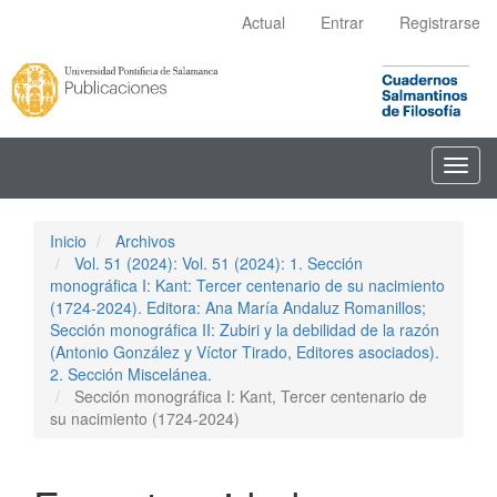
Navegación
Actual
Entrar
Registrarse
principal
Contenido
principal
Barra
lateral
Toggl
navig
Inicio
Archivos
Vol. 51 (2024): Vol. 51 (2024): 1. Sección
monográfica I: Kant: Tercer centenario de su nacimiento
(1724-2024). Editora: Ana María Andaluz Romanillos;
Sección monográfica II: Zubiri y la debilidad de la razón
(Antonio González y Víctor Tirado, Editores asociados).
2. Sección Miscelánea.
Sección monográfica I: Kant, Tercer centenario de
su nacimiento (1724-2024)