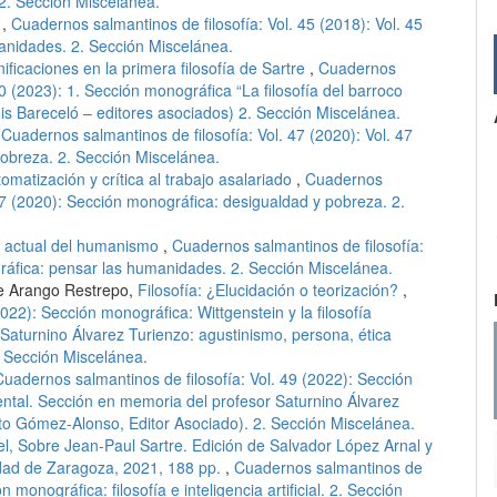
2. Sección Miscelánea.
e
,
Cuadernos salmantinos de filosofía: Vol. 45 (2018): Vol. 45
anidades. 2. Sección Miscelánea.
ificaciones en la primera filosofía de Sartre
,
Cuadernos
50 (2023): 1. Sección monográfica “La filosofía del barroco
s Bareceló – editores asociados) 2. Sección Miscelánea.
,
Cuadernos salmantinos de filosofía: Vol. 47 (2020): Vol. 47
obreza. 2. Sección Miscelánea.
matización y crítica al trabajo asalariado
,
Cuadernos
 47 (2020): Sección monográfica: desigualdad y pobreza. 2.
ón actual del humanismo
,
Cuadernos salmantinos de filosofía:
gráfica: pensar las humanidades. 2. Sección Miscelánea.
me Arango Restrepo,
Filosofía: ¿Elucidación o teorización?
,
022): Sección monográfica: Wittgenstein y la filosofía
Saturnino Álvarez Turienzo: agustinismo, persona, ética
 Sección Miscelánea.
Cuadernos salmantinos de filosofía: Vol. 49 (2022): Sección
nental. Sección en memoria del profesor Saturnino Álvarez
to Gómez-Alonso, Editor Asociado). 2. Sección Miscelánea.
 Sobre Jean-Paul Sartre. Edición de Salvador López Arnal y
idad de Zaragoza, 2021, 188 pp.
,
Cuadernos salmantinos de
n monográfica: filosofía e inteligencia artificial. 2. Sección