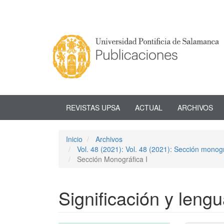
Navegación
principal
Contenido
principal
Barra
lateral
REVISTAS UPSA
ACTUAL
ARCHIVOS
Inicio
Archivos
Vol. 48 (2021): Vol. 48 (2021): Sección monográf
Sección Monográfica I
Significación y lengu