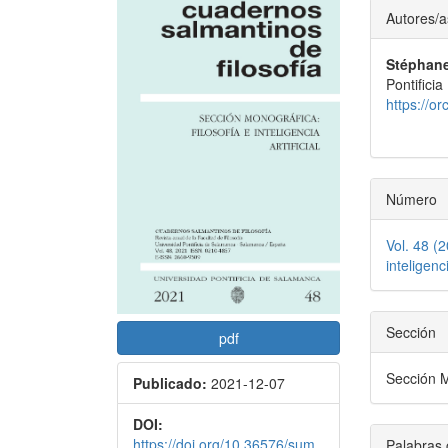
Barra
Conte
Autores/a
lateral
princi
Stéphane
del
del
Pontifici
artículo
artícu
https://o
Número
Vol. 48 (
inteligenc
Sección
pdf
Sección M
Publicado:
2021-12-07
DOI:
https://doi.org/10.36576/sum
Palabras 