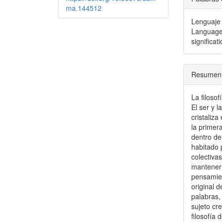
ma.144512
Lenguaje 
Language,
significati
Resumen
La filoso
El ser y 
cristaliz
la primera
dentro de
habitado 
colectivas
mantener 
pensamien
original 
palabras, 
sujeto cre
filosofía