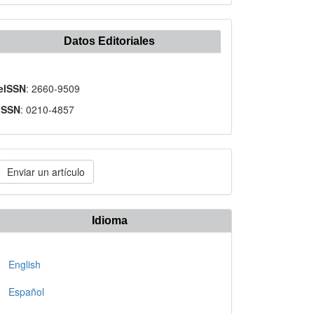
Datos Editoriales
eISSN
: 2660-9509
ISSN
: 0210-4857
nviar
Enviar un artículo
n
rtículo
Idioma
English
Español