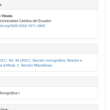
nido
s
pal
 Vinolo
a Universidad Católica del Ecuador
lo
rcid.org/0000-0002-3371-0805
2021): Vol. 48 (2021): Sección monográfica: filosofía e
ia artificial. 2. Sección Miscelánea.
onográfica I
clave: