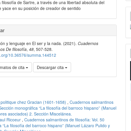
 filosofía de Sartre, a través de una libertad absoluta del
e yace en su posición de creador de sentido
les
ar
ción y lenguaje en El ser y la nada. (2021).
Cuadernos
lo
os De filosofía
,
48
, 507-528.
doi.org/10.36576/summa.144512
matos de cita
Descargar cita
 politique chez Gracian (1601-1658)
,
Cuadernos salmantinos
1. Sección monográfica “La filosofía del barroco hispano” (Manuel
ores asociados) 2. Sección Miscelánea.
Paul Ricoeur
,
Cuadernos salmantinos de filosofía: Vol. 50
a “La filosofía del barroco hispano” (Manuel Lázaro Pulido y