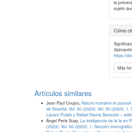
la primera
sujeto qu
Detal
Cómo cit
del
Significa
artícu
Salmantin
https://
Más for
Artículos similares
Jean Paul Coujou,
Nature humaine et pouvoir
de filosofía: Vol. 50 (2023): Vol. 50 (2023): 
Lázaro Pulido y Rafael Ramis Bareceló – edit
Ángel Peris Suay,
La inteligencia de la fe en 
(2023): Vol. 50 (2023): 1. Sección monográfic