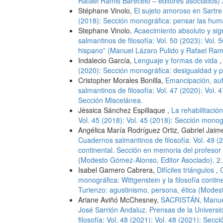
Rafael Ramis Bareceló – editores asociados) 
Stéphane Vinolo,
El sujeto amoroso en Sartr
(2018): Sección monográfica: pensar las hum
Stephane Vinolo,
Acaecimiento absoluto y sign
salmantinos de filosofía: Vol. 50 (2023): Vol. 
hispano” (Manuel Lázaro Pulido y Rafael Rami
Indalecio García,
Lenguaje y formas de vida
(2020): Sección monográfica: desigualdad y p
Cristopher Morales Bonilla,
Emancipación, auto
salmantinos de filosofía: Vol. 47 (2020): Vol.
Sección Miscelánea.
Jéssica Sánchez Espillaque ,
La rehabilitaci
Vol. 45 (2018): Vol. 45 (2018): Sección mono
Angélica María Rodríguez Ortiz, Gabriel Jai
Cuadernos salmantinos de filosofía: Vol. 49 (2
continental. Sección en memoria del profesor 
(Modesto Gómez-Alonso, Editor Asociado). 2.
Isabel Gamero Cabrera,
Difíciles triángulos
,
monográfica: Wittgenstein y la filosofía conti
Turienzo: agustinismo, persona, ética (Modes
Ariane Aviñó McChesney,
SACRISTÁN, Manuel,
José Sarrión Andaluz. Prensas de la Univers
filosofía: Vol. 48 (2021): Vol. 48 (2021): Secció