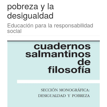
pobreza y la
desigualdad
Educación para la responsabilidad
social
Barra
lateral
del
artículo