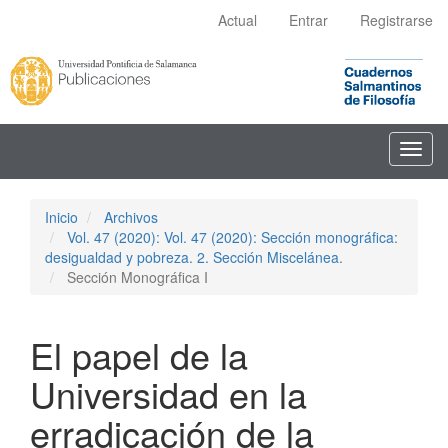
Navegación
Actual
Entrar
Registrarse
principal
Contenido
principal
Barra
lateral
Toggl
navig
Inicio
Archivos
Vol. 47 (2020): Vol. 47 (2020): Sección monográfica:
desigualdad y pobreza. 2. Sección Miscelánea.
Sección Monográfica I
El papel de la
Universidad en la
erradicación de la