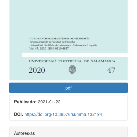
pdf
Publicado:
2021-01-22
DOI:
https://doi.org/10.36576/summa.132194
Contenido
Autores/as