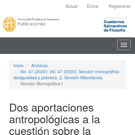
Navegación
Actual
Entrar
Registrarse
principal
Contenido
principal
Barra
lateral
Toggl
navig
Inicio
Archivos
Vol. 47 (2020): Vol. 47 (2020): Sección monográfica:
desigualdad y pobreza. 2. Sección Miscelánea.
Sección Monográfica I
Dos aportaciones
antropológicas a la
cuestión sobre la