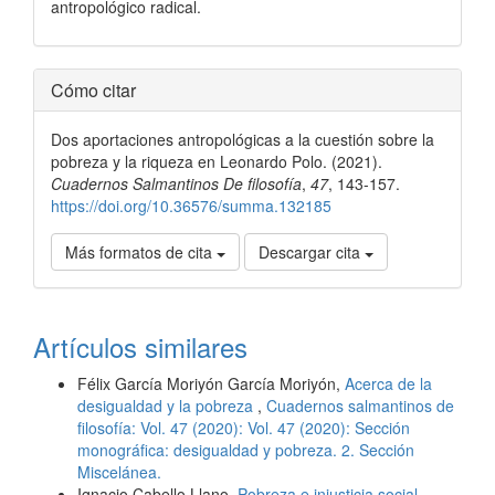
antropológico radical.
Detalles
Cómo citar
del
Dos aportaciones antropológicas a la cuestión sobre la
artículo
pobreza y la riqueza en Leonardo Polo. (2021).
Cuadernos Salmantinos De filosofía
,
47
, 143-157.
https://doi.org/10.36576/summa.132185
Más formatos de cita
Descargar cita
Artículos similares
Félix García Moriyón García Moriyón,
Acerca de la
desigualdad y la pobreza
,
Cuadernos salmantinos de
filosofía: Vol. 47 (2020): Vol. 47 (2020): Sección
monográfica: desigualdad y pobreza. 2. Sección
Miscelánea.
Ignacio Cabello Llano,
Pobreza e injusticia social