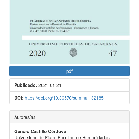
pdf
Publicado:
2021-01-21
DOI:
https://doi.org/10.36576/summa.132185
Contenido
Autores/as
principal
Genara Castillo Córdova
del
Universidad de Piura. Facultad de Humanidades