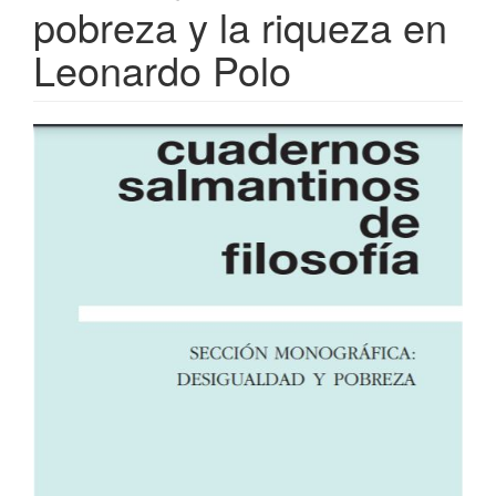
pobreza y la riqueza en
Leonardo Polo
Barra
lateral
del
artículo