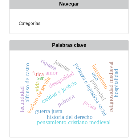
Navegar
Categorías
Palabras clave
riqueza
jesuitas
religiosidad medieval
pobreza e injusticia social
alfonso de castro
luteranismo
hospitalidad
amor
desigualdad
uno
Ética
ser
isodoro de sevilla
propiedad
caridad y justicia
vida
fecundidad
pobreza
pícara
guerra justa
historia del derecho
pensamiento cristiano medieval