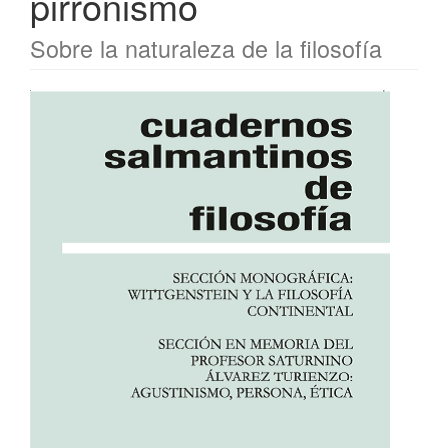
pirronismo
Sobre la naturaleza de la filosofía
Barra
lateral
del
artículo