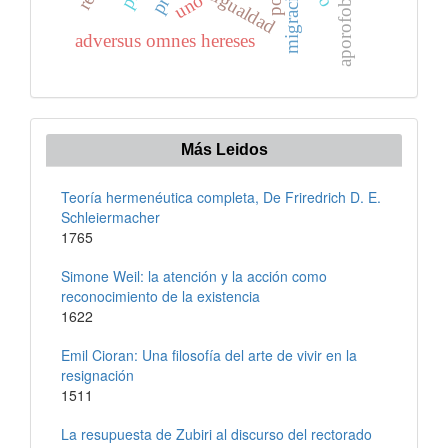
desigualdad
migración
aporofobia
uno
adversus omnes hereses
Más Leidos
Teoría hermenéutica completa, De Friredrich D. E.
Schleiermacher
1765
Simone Weil: la atención y la acción como
reconocimiento de la existencia
1622
Emil Cioran: Una filosofía del arte de vivir en la
resignación
1511
La resupuesta de Zubiri al discurso del rectorado