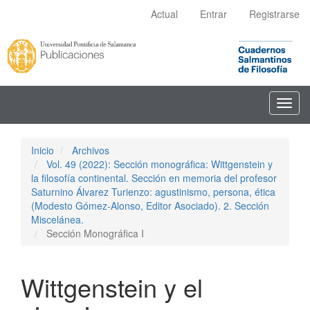
Navegación
Actual
Entrar
Registrarse
principal
Contenido
principal
Barra
lateral
Toggl
navig
Inicio
Archivos
Vol. 49 (2022): Sección monográfica: Wittgenstein y
la filosofía continental. Sección en memoria del profesor
Saturnino Álvarez Turienzo: agustinismo, persona, ética
(Modesto Gómez-Alonso, Editor Asociado). 2. Sección
Miscelánea.
Sección Monográfica I
Wittgenstein y el