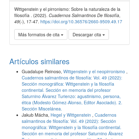
del
Wittgenstein y el pirronismo: Sobre la naturaleza de la
artículo
filosofía . (2022).
Cuadernos Salmantinos De filosofía
,
49
(-), 17-47.
https://doi.org/10.36576/2660-9509.49.17
Más formatos de cita
Descargar cita
Artículos similares
Guadalupe Reinoso,
Wittgenstein y el neopirronismo
,
Cuadernos salmantinos de filosofía: Vol. 49 (2022):
Sección monográfica: Wittgenstein y la filosofía
continental. Sección en memoria del profesor
Saturnino Álvarez Turienzo: agustinismo, persona,
ética (Modesto Gómez-Alonso, Editor Asociado). 2.
Sección Miscelánea.
Jakub Mácha,
Hegel y Wittgenstein
,
Cuadernos
salmantinos de filosofía: Vol. 49 (2022): Sección
monográfica: Wittgenstein y la filosofía continental.
Sección en memoria del profesor Saturnino Álvarez