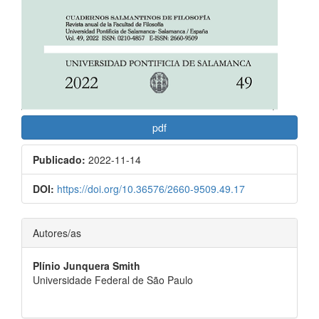
pdf
Publicado:
2022-11-14
DOI:
https://doi.org/10.36576/2660-9509.49.17
Contenido
Autores/as
principal
Plínio Junquera Smith
del
Universidade Federal de São Paulo
artículo