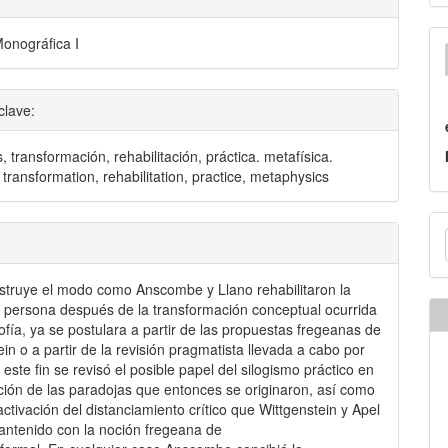
onográfica I
clave:
, transformación, rehabilitación, práctica. metafísica.
 transformation, rehabilitation, practice, metaphysics
E
u
a
truye el modo como Anscombe y Llano rehabilitaron la
 persona después de la transformación conceptual ocurrida
sofía, ya se postulara a partir de las propuestas fregeanas de
ein o a partir de la revisión pragmatista llevada a cabo por
este fin se revisó el posible papel del silogismo práctico en
ción de las paradojas que entonces se originaron, así como
activación del distanciamiento crítico que Wittgenstein y Apel
ntenido con la noción fregeana de