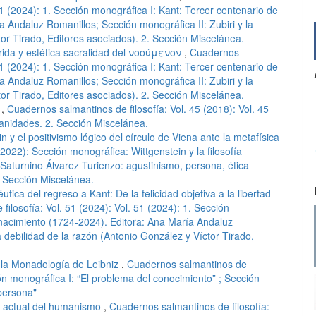
 51 (2024): 1. Sección monográfica I: Kant: Tercer centenario de
 Andaluz Romanillos; Sección monográfica II: Zubiri y la
tor Tirado, Editores asociados). 2. Sección Miscelánea.
erida y estética sacralidad del νοούμενoν
,
Cuadernos
 51 (2024): 1. Sección monográfica I: Kant: Tercer centenario de
 Andaluz Romanillos; Sección monográfica II: Zubiri y la
tor Tirado, Editores asociados). 2. Sección Miscelánea.
e
,
Cuadernos salmantinos de filosofía: Vol. 45 (2018): Vol. 45
anidades. 2. Sección Miscelánea.
n y el positivismo lógico del círculo de Viena ante la metafísica
2022): Sección monográfica: Wittgenstein y la filosofía
Saturnino Álvarez Turienzo: agustinismo, persona, ética
 Sección Miscelánea.
ica del regreso a Kant: De la felicidad objetiva a la libertad
ilosofía: Vol. 51 (2024): Vol. 51 (2024): 1. Sección
 nacimiento (1724-2024). Editora: Ana María Andaluz
a debilidad de la razón (Antonio González y Víctor Tirado,
n la Monadología de Leibniz
,
Cuadernos salmantinos de
ción monográfica I: “El problema del conocimiento” ; Sección
 persona"
ón actual del humanismo
,
Cuadernos salmantinos de filosofía: