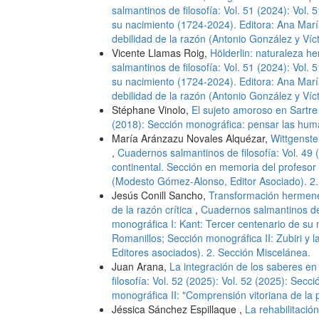
salmantinos de filosofía: Vol. 51 (2024): Vol.
su nacimiento (1724-2024). Editora: Ana María
debilidad de la razón (Antonio González y Víc
Vicente Llamas Roig,
Hölderlin: naturaleza h
salmantinos de filosofía: Vol. 51 (2024): Vol.
su nacimiento (1724-2024). Editora: Ana María
debilidad de la razón (Antonio González y Víc
Stéphane Vinolo,
El sujeto amoroso en Sartr
(2018): Sección monográfica: pensar las hum
María Aránzazu Novales Alquézar,
Wittgenstei
,
Cuadernos salmantinos de filosofía: Vol. 49 (
continental. Sección en memoria del profesor 
(Modesto Gómez-Alonso, Editor Asociado). 2.
Jesús Conill Sancho,
Transformación hermenéut
de la razón crítica
,
Cuadernos salmantinos de f
monográfica I: Kant: Tercer centenario de su
Romanillos; Sección monográfica II: Zubiri y l
Editores asociados). 2. Sección Miscelánea.
Juan Arana,
La integración de los saberes e
filosofía: Vol. 52 (2025): Vol. 52 (2025): Sec
monográfica II: "Comprensión vitoriana de la
Jéssica Sánchez Espillaque ,
La rehabilitaci