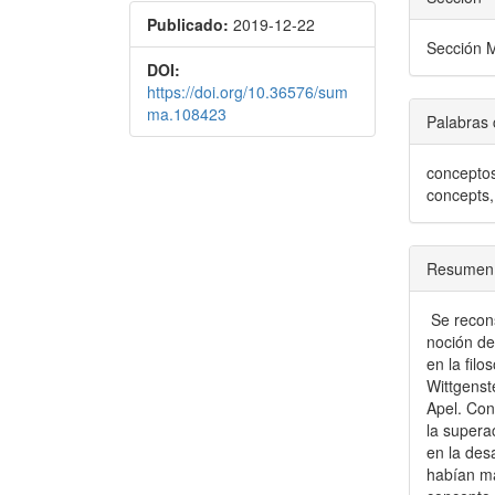
Publicado:
2019-12-22
Sección M
DOI:
https://doi.org/10.36576/sum
ma.108423
Palabras 
conceptos
concepts,
Resumen
Se recons
noción de
en la filo
Wittgenst
Apel. Con 
la supera
en la des
habían ma