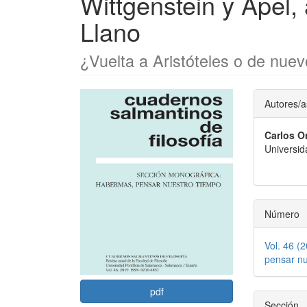
Wittgenstein y Apel
Llano
¿Vuelta a Aristóteles o de nue
Barra
Conte
Autores/a
lateral
princi
Carlos O
del
del
Universid
artículo
artícu
Número
Vol. 46 (
pensar nu
pdf
Sección