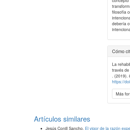
concepto 
transform
filosofía
intencion
debería o
intencion
Detal
Cómo cit
del
La rehabi
artícu
través de
. (2019).
https://
Más for
Artículos similares
Jesús Conill Sancho,
El vigor de la razón ex