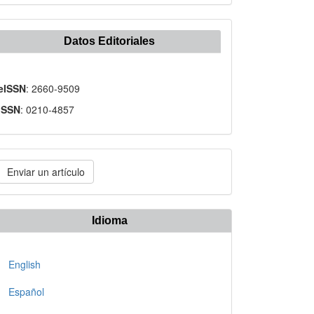
Datos Editoriales
eISSN
: 2660-9509
ISSN
: 0210-4857
nviar
Enviar un artículo
n
rtículo
Idioma
English
Español