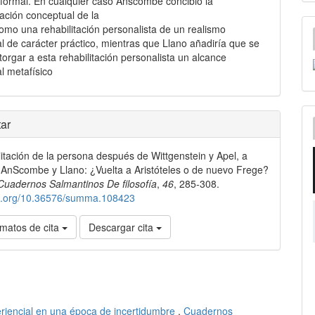
formal. En cualquier caso Anscombe concibió la
ación conceptual de la
 como una rehabilitación personalista de un realismo
al de carácter práctico, mientras que Llano añadiría que se
torgar a esta rehabilitación personalista un alcance
al metafísico
les
ar
litación de la persona después de Wittgenstein y Apel, a
lo
 AnScombe y Llano: ¿Vuelta a Aristóteles o de nuevo Frege?
Cuadernos Salmantinos De filosofía
,
46
, 285-308.
doi.org/10.36576/summa.108423
matos de cita
Descargar cita
periencial en una época de incertidumbre
,
Cuadernos