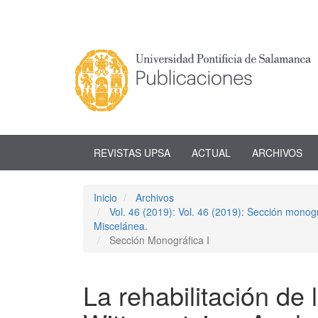
Navegación
principal
Contenido
principal
Barra
lateral
REVISTAS UPSA
ACTUAL
ARCHIVOS
Inicio
Archivos
Vol. 46 (2019): Vol. 46 (2019): Sección monog
Miscelánea.
Sección Monográfica I
La rehabilitación de