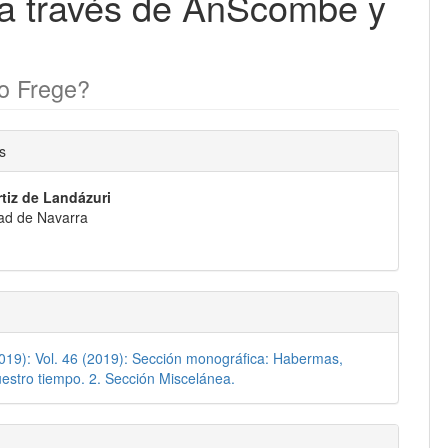
, a través de AnScombe y
vo Frege?
nido
s
pal
rtiz de Landázuri
ad de Navarra
lo
2019): Vol. 46 (2019): Sección monográfica: Habermas,
estro tiempo. 2. Sección Miscelánea.