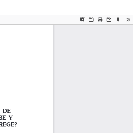
De
De
P