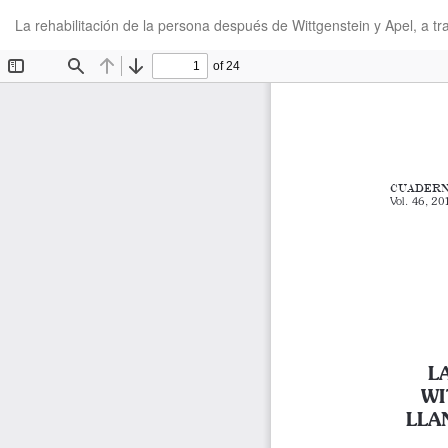
Volver
La rehabilitación de la persona después de Wittgenstein y Apel, a 
a
los
detalles
del
artículo