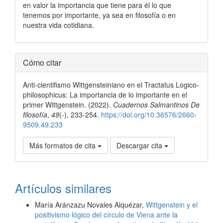
en valor la importancia que tiene para él lo que
tenemos por importante, ya sea en filosofía o en
nuestra vida cotidiana.
Detalles
Cómo citar
del
Anti-cientifismo Wittgensteiniano en el Tractatus Logico-
artículo
philosophicus: La importancia de lo importante en el
primer Wittgenstein. (2022).
Cuadernos Salmantinos De
filosofía
,
49
(-), 233-254.
https://doi.org/10.36576/2660-
9509.49.233
Más formatos de cita
Descargar cita
Artículos similares
María Aránzazu Novales Alquézar,
Wittgenstein y el
positivismo lógico del círculo de Viena ante la