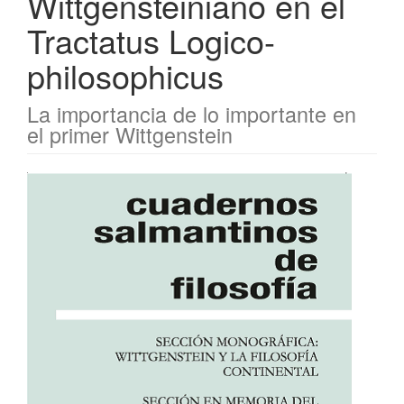
Wittgensteiniano en el
Tractatus Logico-
philosophicus
La importancia de lo importante en
el primer Wittgenstein
Barra
lateral
del
artículo