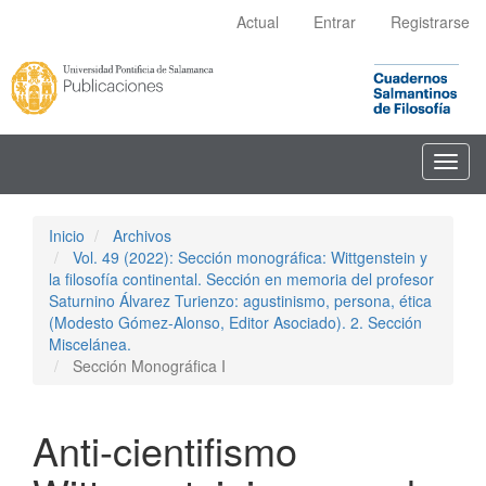
Navegación
Actual
Entrar
Registrarse
principal
Contenido
principal
Barra
lateral
Toggl
navig
Inicio
Archivos
Vol. 49 (2022): Sección monográfica: Wittgenstein y
la filosofía continental. Sección en memoria del profesor
Saturnino Álvarez Turienzo: agustinismo, persona, ética
(Modesto Gómez-Alonso, Editor Asociado). 2. Sección
Miscelánea.
Sección Monográfica I
Anti-cientifismo