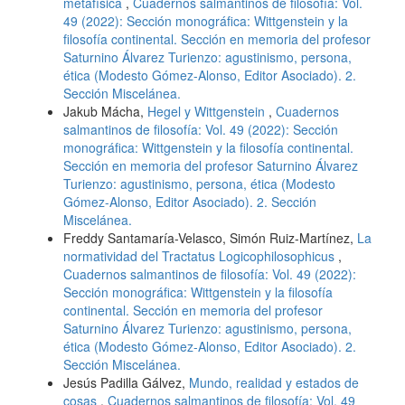
metafísica
,
Cuadernos salmantinos de filosofía: Vol.
49 (2022): Sección monográfica: Wittgenstein y la
filosofía continental. Sección en memoria del profesor
Saturnino Álvarez Turienzo: agustinismo, persona,
ética (Modesto Gómez-Alonso, Editor Asociado). 2.
Sección Miscelánea.
Jakub Mácha,
Hegel y Wittgenstein
,
Cuadernos
salmantinos de filosofía: Vol. 49 (2022): Sección
monográfica: Wittgenstein y la filosofía continental.
Sección en memoria del profesor Saturnino Álvarez
Turienzo: agustinismo, persona, ética (Modesto
Gómez-Alonso, Editor Asociado). 2. Sección
Miscelánea.
Freddy Santamaría-Velasco, Simón Ruiz-Martínez,
La
normatividad del Tractatus Logicophilosophicus
,
Cuadernos salmantinos de filosofía: Vol. 49 (2022):
Sección monográfica: Wittgenstein y la filosofía
continental. Sección en memoria del profesor
Saturnino Álvarez Turienzo: agustinismo, persona,
ética (Modesto Gómez-Alonso, Editor Asociado). 2.
Sección Miscelánea.
Jesús Padilla Gálvez,
Mundo, realidad y estados de
cosas
,
Cuadernos salmantinos de filosofía: Vol. 49