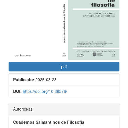
lateral
del
artículo
pdf
Publicado:
2026-03-23
DOI:
https://doi.org/10.36576/
Contenido
Autores/as
principal
Cuadernos Salmantinos de Filosofía
del