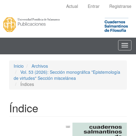
Navegación
Actual
Entrar
Registrarse
principal
Contenido
principal
Barra
lateral
Toggl
navig
Inicio
Archivos
Vol. 53 (2026): Sección monográfica "Epistemología
de virtudes" Sección miscelánea
Índices
Índice
Barra