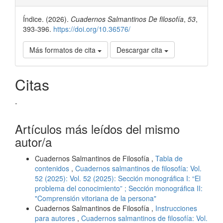
del
Índice. (2026).
Cuadernos Salmantinos De filosofía
,
53
,
artículo
393-396.
https://doi.org/10.36576/
Más formatos de cita
Descargar cita
Citas
-
Artículos más leídos del mismo
autor/a
Cuadernos Salmantinos de Filosofía ,
Tabla de
contenidos
,
Cuadernos salmantinos de filosofía: Vol.
52 (2025): Vol. 52 (2025): Sección monográfica I: “El
problema del conocimiento” ; Sección monográfica II:
"Comprensión vitoriana de la persona"
Cuadernos Salmantinos de Filosofía ,
Instrucciones
para autores
,
Cuadernos salmantinos de filosofía: Vol.