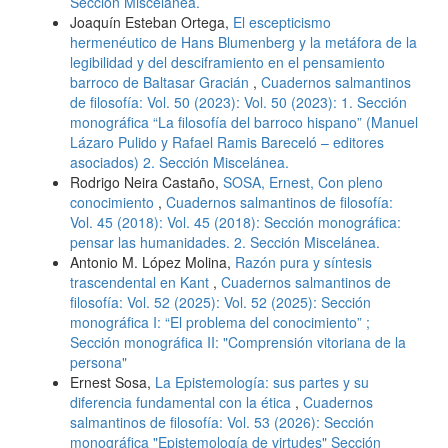
Sección Miscelánea.
Joaquín Esteban Ortega,
El escepticismo
hermenéutico de Hans Blumenberg y la metáfora de la
legibilidad y del desciframiento en el pensamiento
barroco de Baltasar Gracián
,
Cuadernos salmantinos
de filosofía: Vol. 50 (2023): Vol. 50 (2023): 1. Sección
monográfica “La filosofía del barroco hispano” (Manuel
Lázaro Pulido y Rafael Ramis Bareceló – editores
asociados) 2. Sección Miscelánea.
Rodrigo Neira Castaño,
SOSA, Ernest, Con pleno
conocimiento
,
Cuadernos salmantinos de filosofía:
Vol. 45 (2018): Vol. 45 (2018): Sección monográfica:
pensar las humanidades. 2. Sección Miscelánea.
Antonio M. López Molina,
Razón pura y síntesis
trascendental en Kant
,
Cuadernos salmantinos de
filosofía: Vol. 52 (2025): Vol. 52 (2025): Sección
monográfica I: “El problema del conocimiento” ;
Sección monográfica II: "Comprensión vitoriana de la
persona"
Ernest Sosa,
La Epistemología: sus partes y su
diferencia fundamental con la ética
,
Cuadernos
salmantinos de filosofía: Vol. 53 (2026): Sección
monográfica "Epistemología de virtudes" Sección