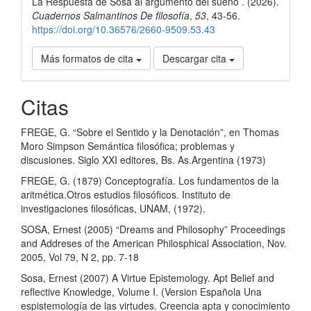
La Respuesta de Sosa al argumento del sueño . (2026).
artículo
Cuadernos Salmantinos De filosofía
,
53
, 43-56.
https://doi.org/10.36576/2660-9509.53.43
Más formatos de cita
Descargar cita
Citas
FREGE, G. “Sobre el Sentido y la Denotación”, en Thomas
Moro Simpson Semántica filosófica; problemas y
discusiones. Siglo XXI editores, Bs. As.Argentina (1973)
FREGE, G. (1879) Conceptografía. Los fundamentos de la
aritmética.Otros estudios filosóficos. Instituto de
investigaciones filosóficas, UNAM, (1972).
SOSA, Ernest (2005) “Dreams and Philosophy” Proceedings
and Addreses of the American Philosphical Association, Nov.
2005, Vol 79, N 2, pp. 7-18
Sosa, Ernest (2007) A Virtue Epistemology. Apt Belief and
reflective Knowledge, Volume I. (Version Española Una
espistemología de las virtudes. Creencia apta y conocimiento