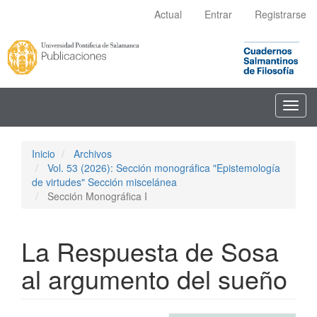
Navegación
Actual
Entrar
Registrarse
principal
Contenido
principal
Barra
lateral
Toggl
navig
Inicio
Archivos
Vol. 53 (2026): Sección monográfica "Epistemología
de virtudes" Sección miscelánea
Sección Monográfica I
La Respuesta de Sosa
al argumento del sueño