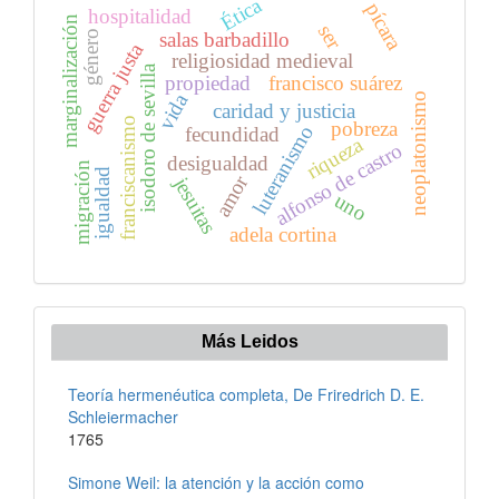
Ética
pícara
hospitalidad
marginalización
ser
salas barbadillo
género
guerra justa
religiosidad medieval
isodoro de sevilla
propiedad
francisco suárez
vida
neoplatonismo
caridad y justicia
franciscanismo
pobreza
luteranismo
fecundidad
riqueza
alfonso de castro
desigualdad
migración
igualdad
amor
jesuitas
uno
adela cortina
Más Leidos
Teoría hermenéutica completa, De Friredrich D. E.
Schleiermacher
1765
Simone Weil: la atención y la acción como