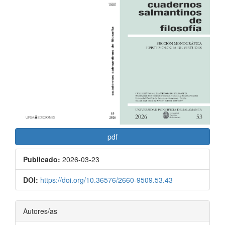
Barra
lateral
del
artículo
pdf
Publicado:
2026-03-23
DOI:
https://doi.org/10.36576/2660-9509.53.43
Contenido
Autores/as
principal