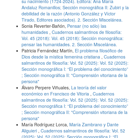
su nacimiento (1724-2024). Editora: Ana María
Andaluz Romanillos; Sección monográfica II: Zubiri y la
debilidad de la razón (Antonio González y Víctor
Tirado, Editores asociados). 2. Sección Miscelánea.
Sonia Reverter-Bañón,
Pensar (no sólo) las
humanidades
,
Cuadernos salmantinos de filosofía:
Vol. 45 (2018): Vol. 45 (2018): Sección monográfica:
pensar las humanidades. 2. Sección Miscelánea.
Patricia Fernández Martín,
El problema filosófico de
Dios desde la mística femenina cristiana
,
Cuadernos
salmantinos de filosofía: Vol. 52 (2025): Vol. 52 (2025):
Sección monográfica I: “El problema del conocimiento”
; Sección monográfica II: "Comprensión vitoriana de la
persona"
Álvaro Perpere Viñuales,
La teoría del valor
económico en Francisco de Vitoria
,
Cuadernos
salmantinos de filosofía: Vol. 52 (2025): Vol. 52 (2025):
Sección monográfica I: “El problema del conocimiento”
; Sección monográfica II: "Comprensión vitoriana de la
persona"
María Rodríguez Lorca,
María Zambrano y Dante
Aliguieri
,
Cuadernos salmantinos de filosofía: Vol. 52
(2025): Vol. 52 (2025): Sección monográfica I: “El