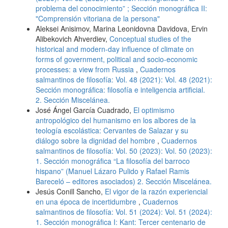
problema del conocimiento” ; Sección monográfica II:
"Comprensión vitoriana de la persona"
Aleksei Anisimov, Marina Leonidovna Davidova, Ervin
Alibekovich Ahverdiev,
Conceptual studies of the
historical and modern-day influence of climate on
forms of government, political and socio-economic
processes: a view from Russia
,
Cuadernos
salmantinos de filosofía: Vol. 48 (2021): Vol. 48 (2021):
Sección monográfica: filosofía e inteligencia artificial.
2. Sección Miscelánea.
José Ángel García Cuadrado,
El optimismo
antropológico del humanismo en los albores de la
teología escolástica: Cervantes de Salazar y su
diálogo sobre la dignidad del hombre
,
Cuadernos
salmantinos de filosofía: Vol. 50 (2023): Vol. 50 (2023):
1. Sección monográfica “La filosofía del barroco
hispano” (Manuel Lázaro Pulido y Rafael Ramis
Bareceló – editores asociados) 2. Sección Miscelánea.
Jesús Conill Sancho,
El vigor de la razón experiencial
en una época de incertidumbre
,
Cuadernos
salmantinos de filosofía: Vol. 51 (2024): Vol. 51 (2024):
1. Sección monográfica I: Kant: Tercer centenario de