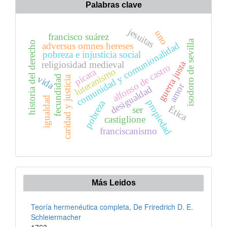
Palabras clave
jesuitas
uno
francisco suárez
isodoro de sevilla
historia del derecho
comunidad y comunionalidad
adversus omnes hereses
pobreza e injusticia social
guerra justa
religiosidad medieval
alfonso de castro
luteranismo
pícara
fecundidad
vida
caridad y justicia
amor
desigualdad
igualdad
propiedad
pobreza
Ética
ser
castiglione
franciscanismo
Más Leidos
Teoría hermenéutica completa, De Friredrich D. E.
Schleiermacher