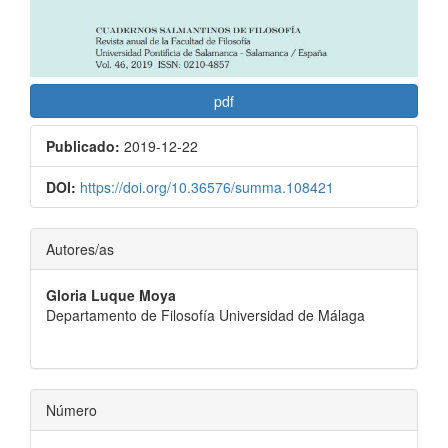
pdf
Publicado:
2019-12-22
DOI:
https://doi.org/10.36576/summa.108421
Contenido
Autores/as
principal
Gloria Luque Moya
del
Departamento de Filosofía Universidad de Málaga
artículo
Número