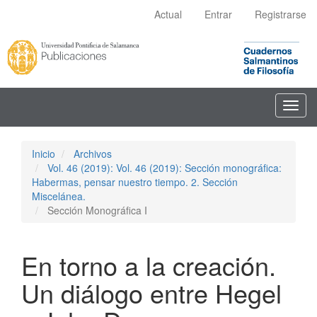
Navegación
Actual
Entrar
Registrarse
principal
Contenido
principal
Barra
lateral
Toggl
navig
Inicio
Archivos
Vol. 46 (2019): Vol. 46 (2019): Sección monográfica:
Habermas, pensar nuestro tiempo. 2. Sección
Miscelánea.
Sección Monográfica I
En torno a la creación.
Un diálogo entre Hegel