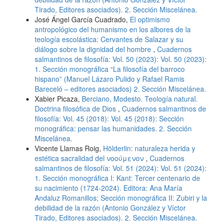
Tirado, Editores asociados). 2. Sección Miscelánea.
José Ángel García Cuadrado,
El optimismo
antropológico del humanismo en los albores de la
teología escolástica: Cervantes de Salazar y su
diálogo sobre la dignidad del hombre
,
Cuadernos
salmantinos de filosofía: Vol. 50 (2023): Vol. 50 (2023):
1. Sección monográfica “La filosofía del barroco
hispano” (Manuel Lázaro Pulido y Rafael Ramis
Bareceló – editores asociados) 2. Sección Miscelánea.
Xabier Picaza,
Berciano, Modesto. Teología natural.
Doctrina filosófica de Dios
,
Cuadernos salmantinos de
filosofía: Vol. 45 (2018): Vol. 45 (2018): Sección
monográfica: pensar las humanidades. 2. Sección
Miscelánea.
Vicente Llamas Roig,
Hölderlin: naturaleza herida y
estética sacralidad del νοούμενoν
,
Cuadernos
salmantinos de filosofía: Vol. 51 (2024): Vol. 51 (2024):
1. Sección monográfica I: Kant: Tercer centenario de
su nacimiento (1724-2024). Editora: Ana María
Andaluz Romanillos; Sección monográfica II: Zubiri y la
debilidad de la razón (Antonio González y Víctor
Tirado, Editores asociados). 2. Sección Miscelánea.