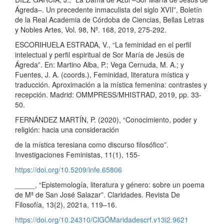
Ágreda–. Un precedente inmaculista del siglo XVII”, Boletín
de la Real Academia de Córdoba de Ciencias, Bellas Letras
y Nobles Artes, Vol. 98, Nº. 168, 2019, 275-292.
ESCORIHUELA ESTRADA, V., “La feminidad en el perfil
intelectual y perfil espiritual de Sor María de Jesús de
Ágreda”. En: Martino Alba, P.; Vega Cernuda, M. A.; y
Fuentes, J. A. (coords.), Feminidad, literatura mística y
traducción. Aproximación a la mística femenina: contrastes y
recepción. Madrid: OMMPRESS/MHISTRAD, 2019, pp. 33-
50.
FERNÁNDEZ MARTÍN, P. (2020), “Conocimiento, poder y
religión: hacia una consideración
de la mística teresiana como discurso filosófico”.
Investigaciones Feministas, 11(1), 155-
https://doi.org/10.5209/infe.65806
_____, “Epistemología, literatura y género: sobre un poema
de Mª de San José Salazar”. Claridades. Revista De
Filosofía, 13(2), 2021a, 119–16.
https://doi.org/10.24310/ClGÓMaridadescrf.v13i2.9621