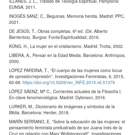
ILLANES, J. L., Tratado de Teología Espiritual. Pamplona:
EUNSA, 2011.
INOGÉS SANZ, C., Beguinas. Memoria herida. Madrid: PPC,
2021.
DE JESÚS, T., Obras completas. 6ª ed. (Dir. Alberto
Barrientos). Burgos: Fonte/Espiritualidad, 2016.
KÜNG, H., La mujer en el cristianismo. Madrid: Trotta, 2002.
LIBERA, A., Pensar en la Edad Media. Barcelona: Anthropos,
2000.
LÓPEZ PARDINA, T., “El cuerpo de las mujeres como locus
de opresión/represión”. Investigaciones Feministas, 6, 2015,
60-68.
https://doi.org/10.5209/rev_INFE.2015.v6.51379
LÓPEZ SÁENZ, Mª C., Corrientes actuales de la Filosofía I.
En-clave fenomenológica. Madrid: Dykinson, 2016.
LURKER, M., Diccionario de imágenes y símbolos de la
Biblia. Barcelona: Herder, 2018.
MARÍN SERRANO, E. “Sobre la educación de las mujeres: el
pensamiento feminista preilustrado de sor Juana Inés de la
Cruz en relación con Mary Wollstonecraft”, Investigaciones