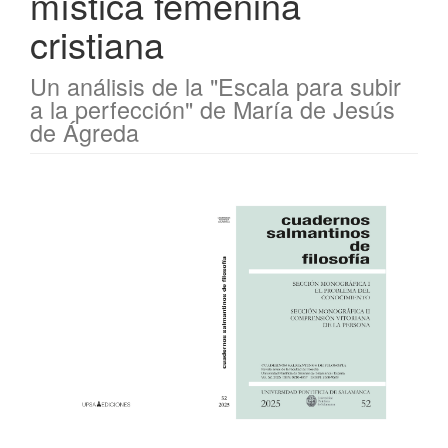
mística femenina
cristiana
Un análisis de la "Escala para subir
a la perfección" de María de Jesús
de Ágreda
Barra
lateral
del
artículo