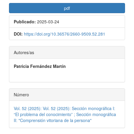
pdf
Publicado:
2025-03-24
DOI:
https://doi.org/10.36576/2660-9509.52.281
Contenido
Autores/as
principal
Patricia Fernández Martín
del
artículo
Número
Vol. 52 (2025): Vol. 52 (2025): Sección monográfica I:
“El problema del conocimiento” ; Sección monográfica
II: "Comprensión vitoriana de la persona"