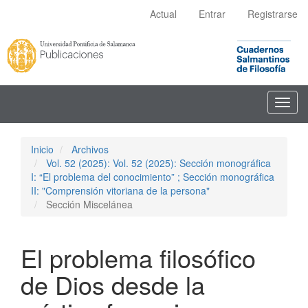
Navegación
Actual
Entrar
Registrarse
principal
Contenido
principal
Barra
lateral
Toggl
navig
Inicio
Archivos
Vol. 52 (2025): Vol. 52 (2025): Sección monográfica
I: “El problema del conocimiento” ; Sección monográfica
II: "Comprensión vitoriana de la persona"
Sección Miscelánea
El problema filosófico
de Dios desde la