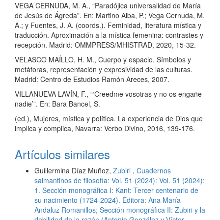
VEGA CERNUDA, M. A., “Paradójica universalidad de María
de Jesús de Ágreda”. En: Martino Alba, P.; Vega Cernuda, M.
A.; y Fuentes, J. A. (coords.). Feminidad, literatura mística y
traducción. Aproximación a la mística femenina: contrastes y
recepción. Madrid: OMMPRESS/MHISTRAD, 2020, 15-32.
VELASCO MAÍLLO, H. M., Cuerpo y espacio. Símbolos y
metáforas, representación y expresividad de las culturas.
Madrid: Centro de Estudios Ramón Areces, 2007.
VILLANUEVA LAVÍN, F., “‘Creedme vosotras y no os engañe
nadie’”. En: Bara Bancel, S.
(ed.), Mujeres, mística y política. La experiencia de Dios que
implica y complica, Navarra: Verbo Divino, 2016, 139-176.
Artículos similares
Guillermina Díaz Muñoz,
Zubiri
,
Cuadernos
salmantinos de filosofía: Vol. 51 (2024): Vol. 51 (2024):
1. Sección monográfica I: Kant: Tercer centenario de
su nacimiento (1724-2024). Editora: Ana María
Andaluz Romanillos; Sección monográfica II: Zubiri y la
debilidad de la razón (Antonio González y Víctor