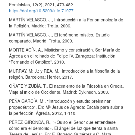
Feministas, 12(2), 2021, 473-482.
https://doi.org/10.5209/infe.71977
MARTÍN VELASCO, J., Introducción a la Fenomenología de
la Religión. Madrid: Trotta, 2006.
MARTÍN VELASCO, J., El fenómeno místico. Estudio
comparado. Madrid: Trotta, 2009.
MORTE ACÍN, A., Misticismo y conspiración. Sor María de
Ágreda en el reinado de Felipe IV, Zaragoza: Institución
“Fernando el Católico”, 2010.
MURRAY, M: J.; y REA, M., Introducción a la filosofía de la
religión. Barcelona: Herder, 2017.
OÑATE Y ZUBÍA, T., El nacimiento de la Filosofía en Grecia.
Viaje al inicio de Occidente. Madrid: Dykinson, 2003.
PEÑA GARCÍA, M., “Introducción y estudio preliminar
propedéutico”. En: Mª Jesús de Ágreda: Escala para subir a
la perfección. Ágreda, 2012, 1-110.
PÉREZ-GIRONDA, R., “«Quiso el Señor que entendiese
cómo era el demonio». El ángel de luz que tienta a santa
Teresa de Jesús”. En: E. Borrego Gutiérrez y C. Mata