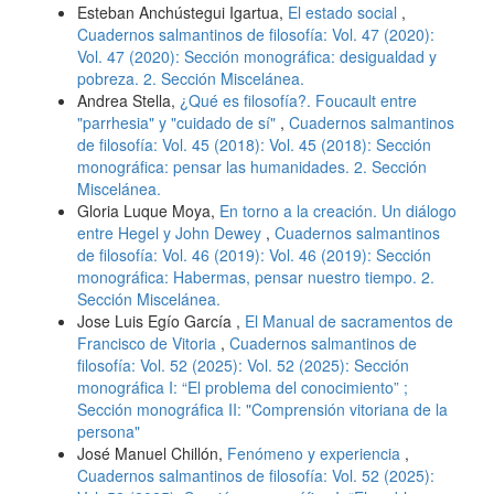
Esteban Anchústegui Igartua,
El estado social
,
Cuadernos salmantinos de filosofía: Vol. 47 (2020):
Vol. 47 (2020): Sección monográfica: desigualdad y
pobreza. 2. Sección Miscelánea.
Andrea Stella,
¿Qué es filosofía?. Foucault entre
"parrhesia" y "cuidado de sí"
,
Cuadernos salmantinos
de filosofía: Vol. 45 (2018): Vol. 45 (2018): Sección
monográfica: pensar las humanidades. 2. Sección
Miscelánea.
Gloria Luque Moya,
En torno a la creación. Un diálogo
entre Hegel y John Dewey
,
Cuadernos salmantinos
de filosofía: Vol. 46 (2019): Vol. 46 (2019): Sección
monográfica: Habermas, pensar nuestro tiempo. 2.
Sección Miscelánea.
Jose Luis Egío García ,
El Manual de sacramentos de
Francisco de Vitoria
,
Cuadernos salmantinos de
filosofía: Vol. 52 (2025): Vol. 52 (2025): Sección
monográfica I: “El problema del conocimiento” ;
Sección monográfica II: "Comprensión vitoriana de la
persona"
José Manuel Chillón,
Fenómeno y experiencia
,
Cuadernos salmantinos de filosofía: Vol. 52 (2025):