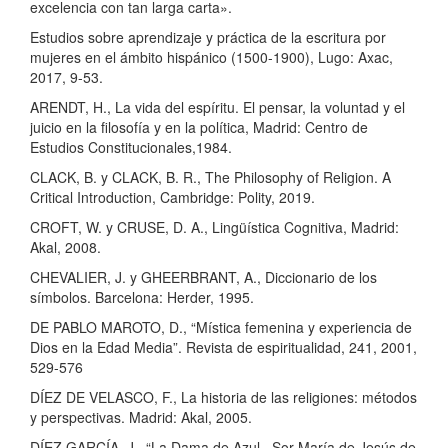
excelencia con tan larga carta».
Estudios sobre aprendizaje y práctica de la escritura por
mujeres en el ámbito hispánico (1500-1900), Lugo: Axac,
2017, 9-53.
ARENDT, H., La vida del espíritu. El pensar, la voluntad y el
juicio en la filosofía y en la política, Madrid: Centro de
Estudios Constitucionales,1984.
CLACK, B. y CLACK, B. R., The Philosophy of Religion. A
Critical Introduction, Cambridge: Polity, 2019.
CROFT, W. y CRUSE, D. A., Lingüística Cognitiva, Madrid:
Akal, 2008.
CHEVALIER, J. y GHEERBRANT, A., Diccionario de los
símbolos. Barcelona: Herder, 1995.
DE PABLO MAROTO, D., “Mística femenina y experiencia de
Dios en la Edad Media”. Revista de espiritualidad, 241, 2001,
529-576
DÍEZ DE VELASCO, F., La historia de las religiones: métodos
y perspectivas. Madrid: Akal, 2005.
DÍEZ GARCÍA, J., “La Dama de Azul –Sor María de Jesús de