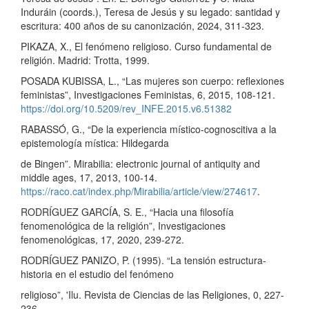
Induráin (coords.), Teresa de Jesús y su legado: santidad y
escritura: 400 años de su canonización, 2024, 311-323.
PIKAZA, X., El fenómeno religioso. Curso fundamental de
religión. Madrid: Trotta, 1999.
POSADA KUBISSA, L., “Las mujeres son cuerpo: reflexiones
feministas”, Investigaciones Feministas, 6, 2015, 108-121.
https://doi.org/10.5209/rev_INFE.2015.v6.51382
RABASSÓ, G., “De la experiencia místico-cognoscitiva a la
epistemología mística: Hildegarda
de Bingen”. Mirabilia: electronic journal of antiquity and
middle ages, 17, 2013, 100-14.
https://raco.cat/index.php/Mirabilia/article/view/274617
.
RODRÍGUEZ GARCÍA, S. E., “Hacia una filosofía
fenomenológica de la religión”, Investigaciones
fenomenológicas, 17, 2020, 239-272.
RODRÍGUEZ PANIZO, P. (1995). “La tensión estructura-
historia en el estudio del fenómeno
religioso”, 'Ilu. Revista de Ciencias de las Religiones, 0, 227-
236.