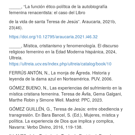
_____, “La función ético-política de la autobiografía
femenina renacentista: el caso del Libro
de la vida de santa Teresa de Jesús”. Araucaria, 2021b,
23(46).
https://doi.org/10.12795/araucaria.2021.i46.32
_____, Mística, cristianismo y fenomenología. El discurso
religioso femenino en la Edad Moderna hispánica, 2024,
Ultreia.
https://ultreia.ucv.es/index.php/ultreia/catalog/book/10
FERRÚS ANTÓN, N., La monja de Ágreda. Historia y
leyenda de la dama azul en Norteamérica. PUV, 2006.
GÓMEZ BUENO, N., Las experiencias del sufrimiento en la
mística cristiana femenina. Teresa de Ávila, Gema Galgani,
Marthe Robin y Simone Weil. Madrid: PPC, 2023.
GÓMEZ GUILLÉN, G., Teresa de Jesús: entre obediencia y
transgresión. En Bara Bancel, S. (Ed.), Mujeres, mística y
política. La experiencia de Dios que implica y complica,
Navarra: Verbo Divino, 2016, 119-138.