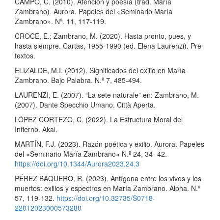
CAMPO, C. (2010). Atención y poesía (trad. María
Zambrano). Aurora. Papeles del «Seminario María
Zambrano». Nº. 11, 117-119.
CROCE, E.; Zambrano, M. (2020). Hasta pronto, pues, y
hasta siempre. Cartas, 1955-1990 (ed. Elena Laurenzi). Pre-
textos.
ELIZALDE, M.I. (2012). Significados del exilio en María
Zambrano. Bajo Palabra. N.º 7, 485-494.
LAURENZI, E. (2007). “La sete naturale” en: Zambrano, M.
(2007). Dante Specchio Umano. Città Aperta.
LÓPEZ CORTEZO, C. (2022). La Estructura Moral del
Infierno. Akal.
MARTÍN, F.J. (2023). Razón poética y exilio. Aurora. Papeles
del «Seminario María Zambrano» N.º 24, 34- 42.
https://doi.org/10.1344/Aurora2023.24.3
PÉREZ BAQUERO, R. (2023). Antígona entre los vivos y los
muertos: exilios y espectros en María Zambrano. Alpha. N.º
57, 119-132.
https://doi.org/10.32735/S0718-
22012023000573280