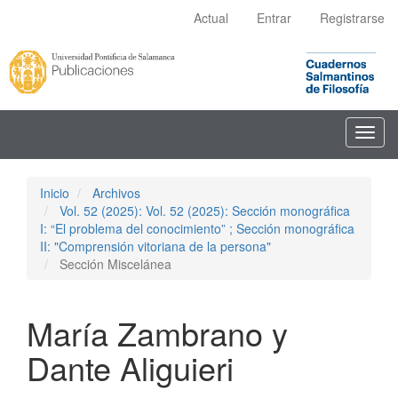
Navegación
Actual
Entrar
Registrarse
principal
Contenido
principal
Barra
lateral
Toggl
navig
Inicio
Archivos
Vol. 52 (2025): Vol. 52 (2025): Sección monográfica
I: “El problema del conocimiento” ; Sección monográfica
II: "Comprensión vitoriana de la persona"
Sección Miscelánea
María Zambrano y
Dante Aliguieri