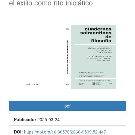
el exilio como rito iniciático
Barra
lateral
del
artículo
pdf
Publicado:
2025-03-24
DOI:
https://doi.org/10.36576/2660-9509.52.447