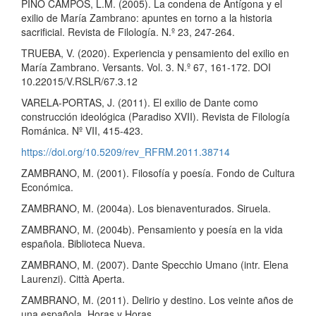
PINO CAMPOS, L.M. (2005). La condena de Antígona y el
exilio de María Zambrano: apuntes en torno a la historia
sacrificial. Revista de Filología. N.º 23, 247-264.
TRUEBA, V. (2020). Experiencia y pensamiento del exilio en
María Zambrano. Versants. Vol. 3. N.º 67, 161-172. DOI
10.22015/V.RSLR/67.3.12
VARELA-PORTAS, J. (2011). El exilio de Dante como
construcción ideológica (Paradiso XVII). Revista de Filología
Románica. Nº VII, 415-423.
https://doi.org/10.5209/rev_RFRM.2011.38714
ZAMBRANO, M. (2001). Filosofía y poesía. Fondo de Cultura
Económica.
ZAMBRANO, M. (2004a). Los bienaventurados. Siruela.
ZAMBRANO, M. (2004b). Pensamiento y poesía en la vida
española. Biblioteca Nueva.
ZAMBRANO, M. (2007). Dante Specchio Umano (intr. Elena
Laurenzi). Città Aperta.
ZAMBRANO, M. (2011). Delirio y destino. Los veinte años de
una española. Horas y Horas.