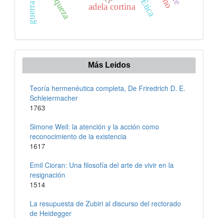
guerra justa
riqueza
Ética
adela cortina
Más Leidos
Teoría hermenéutica completa, De Friredrich D. E.
Schleiermacher
1763
Simone Weil: la atención y la acción como
reconocimiento de la existencia
1617
Emil Cioran: Una filosofía del arte de vivir en la
resignación
1514
La resupuesta de Zubiri al discurso del rectorado
de Heidegger