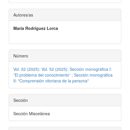
Contenido
Autores/as
principal
María Rodríguez Lorca
del
artículo
Número
Vol. 52 (2025): Vol. 52 (2025): Sección monográfica I:
“El problema del conocimiento” ; Sección monográfica
II: "Comprensión vitoriana de la persona"
Sección
Sección Miscelánea