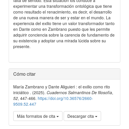
falta de sentido. Esta situación los conduce a
experimentar una transformación ontológica que tiene
como resultado el renacimiento, es decir, el desarrollo
de una nueva manera de ser y estar en el mundo. La
experiencia del exilio tiene un valor transformador tanto
en Dante como en Zambrano puesto que les permite
adquirir conciencia sobre la carencia de fundamento de
su existencia y adoptar una mirada lúcida sobre su
presente.
Detalles
Cómo citar
del
María Zambrano y Dante Aliguieri : el exilio como rito
artículo
iniciático . (2025).
Cuadernos Salmantinos De filosofía
,
52
, 447-466.
https://doi.org/10.36576/2660-
9509.52.447
Más formatos de cita
Descargar cita