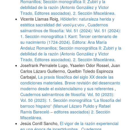
Romanillos; Sección monográfica II: Zubiri y la
debilidad de la razón (Antonio González y Víctor
Tirado, Editores asociados). 2. Sección Miscelánea.
Vicente Llamas Roig,
Hölderlin: naturaleza herida y
estética sacralidad del νοούμενoν
,
Cuadernos
salmantinos de filosofía: Vol. 51 (2024): Vol. 51 (2024):
1. Sección monográfica I: Kant: Tercer centenario de
su nacimiento (1724-2024). Editora: Ana María
Andaluz Romanillos; Sección monográfica II: Zubiri y la
debilidad de la razón (Antonio González y Víctor
Tirado, Editores asociados). 2. Sección Miscelánea.
Josefrank Pernalete Lugo, Ysaelen Odor Rossel, Juan
Carlos Lázaro Guillermo, Quelbin Toledo Espinoza
Carbajal,
La praxis filosófica del siglo XX desde las
condiciones materiales. Breve revisión del desencanto
moderno desde el existencialismo y sus referentes
,
Cuadernos salmantinos de filosofía: Vol. 50 (2023):
Vol. 50 (2023): 1. Sección monográfica “La filosofía del
barroco hispano” (Manuel Lázaro Pulido y Rafael
Ramis Bareceló – editores asociados) 2. Sección
Miscelánea.
Jesús Conill Sancho,
El vigor de la razón experiencial
en una época de incertidumbre
,
Cuadernos